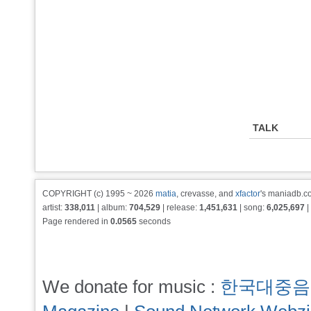
TALK
COPYRIGHT (c) 1995 ~ 2026
matia
, crevasse, and
xfactor
's maniadb.co
artist:
338,011
| album:
704,529
| release:
1,451,631
| song:
6,025,697
|
Page rendered in
0.0565
seconds
We donate for music :
한국대중음