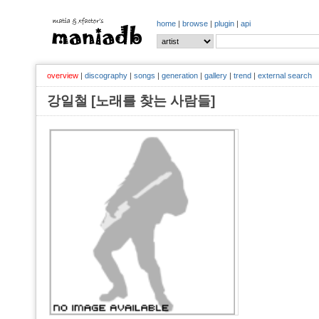
home
|
browse
|
plugin
|
api
overview
|
discography
|
songs
|
generation
|
gallery
|
trend
|
external search
강일철 [노래를 찾는 사람들]