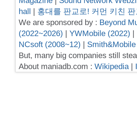
Magazine
|
Sound Network Webz
hall
|
홍대를 판교로! 커먼 키친 
We are sponsored by :
Beyond Mu
(2022~2026)
|
YWMobile (2022)
|
NCsoft (2008~12)
|
Smith&Mobile
But, many big companies still stea
About maniadb.com :
Wikipedia
|