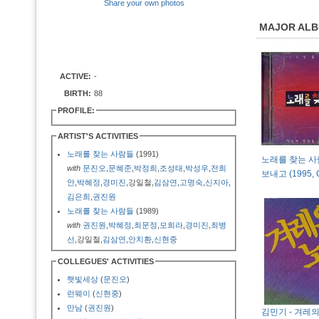
Share your own photos
MAJOR AL
ACTIVE:
-
BIRTH:
88
PROFILE:
ARTIST'S ACTIVITIES
노래를 찾는 사람들
(1991)
노래를 찾는 사람
with
문진오
,
문혜준
,
박정희
,
조성태
,
박성우
,
전희
보내고 (1995, 
안
,
박혜정
,
경미진
,강일철,
김삼연
,
고명숙
,
신지아
,
김은희
,
권진원
노래를 찾는 사람들
(1989)
with
권진원
,
박혜정
,
최문정
,
모희라
,
경미진
,
최병
선
,강일철,
김삼연
,
안치환
,
신현중
COLLEGUES' ACTIVITIES
햇빛세상
(
문진오
)
런웨이
(
신현중
)
만남
(
권진원
)
김민기 - 겨레의