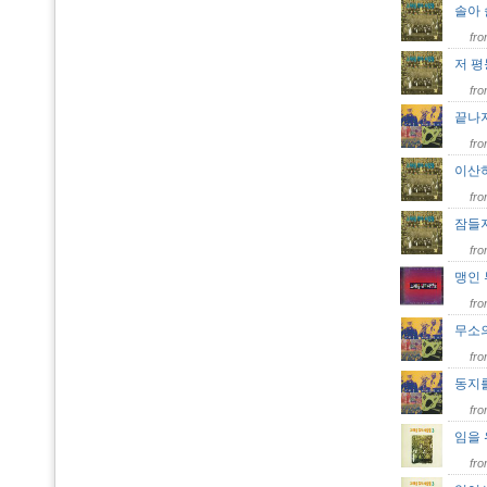
솔아
fr
저 
fr
끝나
fr
이산
fr
잠들
fr
맹인
fr
무소
fr
동지
fr
임을
fr