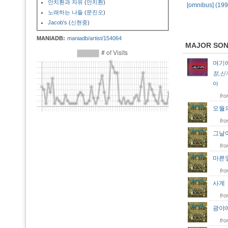
안치환과 자유
(
안치환
)
[omnibus] (1
노래하는 나들
(
문진오
)
Jacob's
(
신현중
)
MANIADB:
maniadb/artist/154064
MAJOR SO
여기
정
,
신
아
fr
오월
fr
그날
fr
마른
fr
사
fr
광야
fr