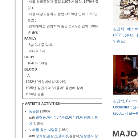
-서울 경희중학교 졸업 (1976년 입학. 1979년 졸
업.)
-서울 대광고등학교 졸업 (1979년 입학. 1982년
졸업.)
-명지대학교 경영학과 졸업 (1982년 입학. 1986
김광석 - 베스트 
년 졸업.)
(2021, (주
FAMILY
인먼트)
-3남 2녀 중 막내.
-아내와 1녀.
BODY
164cm, 58kg
BLOOD
A
-1982년 '연합메아리'에 가입
-1985년 김민기의 "개똥이" 음반에 참여
-1990년 결혼
김광석, Czech 
ARTIST'S ACTIVITIES
Orchestra 5집 -
동물원
(1988)
(2001, 서울음
with
최형규
,
이성우
,
유준열
,
박기영
,
박경찬
,
김창
기
,김광석
노래를 찾는 사람들
(1984)
MAJO
with
장효정
,
김삼연
,
정재영
,김광석,
임정현
,
이창