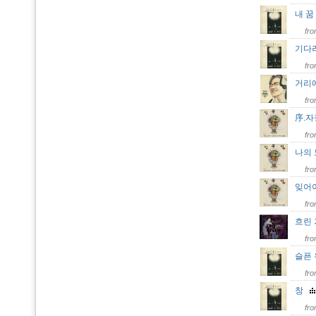
내 
fr
기다
fr
거리
fr
序.자
fr
나의
fr
잊어
fr
흐린
fr
슬픈
fr
창
fr