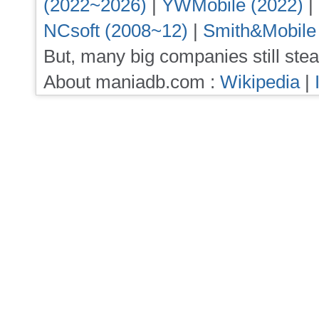
(2022~2026)
|
YWMobile (2022)
|
NCsoft (2008~12)
|
Smith&Mobile
But, many big companies still stea
About maniadb.com :
Wikipedia
|