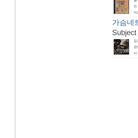
음
킨
어
의
가슴네트
릴
Subject
‘청
김
관
시
정
만