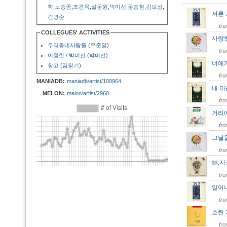
학
,
노승종
,
조경옥
,
설문원
,
박미선
,
문승현
,
김보성
,
서른
김병준
fr
COLLEGUES' ACTIVITIES
사랑
우리동네사람들
(
유준열
)
fr
이정란 / 박미선
(
박미선
)
너에
창고
(
김창기
)
fr
MANIADB:
maniadb/artist/100964
내 
MELON:
melon/artist/2960
fr
거리
fr
그날
fr
結.자
fr
일어
fr
흐린
fr