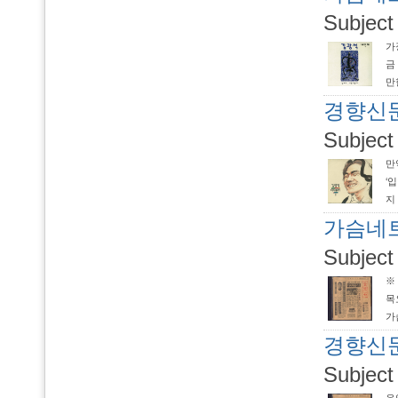
Subject
가
금
만
못
경향신문 
임
Subject
만
‘
지
매
가슴네트
를
Subject
※
목
가
식
경향신문 
로
Subject
중심