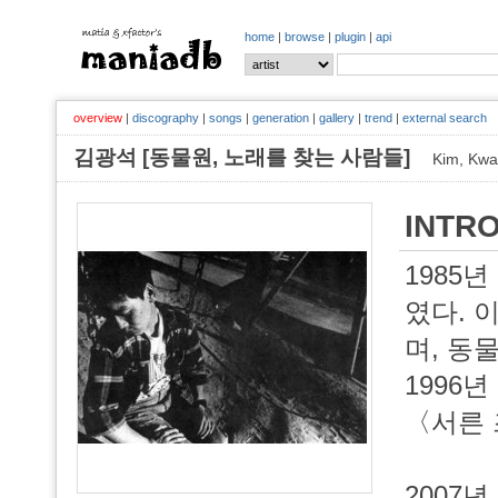
home
|
browse
|
plugin
|
api
overview
|
discography
|
songs
|
generation
|
gallery
|
trend
|
external search
김광석 [동물원, 노래를 찾는 사람들]
Kim, Kw
INTR
1985
였다. 
며, 동
1996
〈서른 
2007년