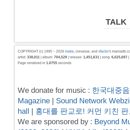
TALK
COPYRIGHT (c) 1995 ~ 2026
matia
, crevasse, and
xfactor
's maniadb.co
artist:
338,011
| album:
704,529
| release:
1,451,631
| song:
6,025,697
|
Page rendered in
1.0755
seconds
We donate for music :
한국대중음
Magazine
|
Sound Network Webz
hall
|
홍대를 판교로! 커먼 키친 
We are sponsored by :
Beyond Mu