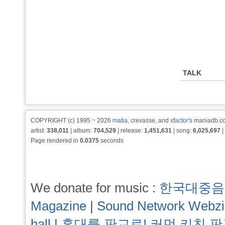
TALK
COPYRIGHT (c) 1995 ~ 2026
matia
, crevasse, and
xfactor
's maniadb.co
artist:
338,011
| album:
704,529
| release:
1,451,631
| song:
6,025,697
|
Page rendered in
0.0375
seconds
We donate for music :
한국대중음
Magazine
|
Sound Network Webz
hall
|
홍대를 판교로! 커먼 키친 