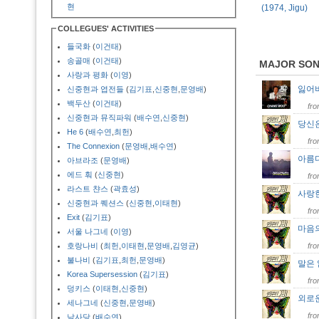
현
(1974, Jigu)
COLLEGUES' ACTIVITIES
들국화
(
이건태
)
송골매
(
이건태
)
MAJOR SO
사랑과 평화
(
이영
)
잃어
신중현과 엽전들
(
김기표
,
신중현
,
문영배
)
백두산
(
이건태
)
fr
신중현과 뮤직파워
(
배수연
,
신중현
)
당신
He 6
(
배수연
,
최헌
)
fr
The Connexion
(
문영배
,
배수연
)
아름
아브라조
(
문영배
)
에드 훠
(
신중현
)
fr
라스트 챤스
(
곽효성
)
사랑
신중현과 퀘션스
(
신중현
,
이태현
)
fr
Exit
(
김기표
)
마음
서울 나그네
(
이영
)
호랑나비
(
최헌
,
이태현
,
문영배
,
김영균
)
fr
불나비
(
김기표
,
최헌
,
문영배
)
말은
Korea Supersession
(
김기표
)
fr
덩키스
(
이태현
,
신중현
)
외로
세나그네
(
신중현
,
문영배
)
fr
남사당
(
배수연
)