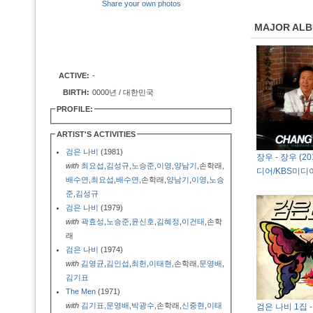
Share your own photos
MAJOR AL
ACTIVE:
-
BIRTH:
0000년 / 대한민국
PROFILE:
ARTIST'S ACTIVITIES
검은 나비
(1981)
장우 - 장우 (2
with
최요섭
,
김성규
,
노승준
,
이영
,
양남기
,손학래,
디어/KBS미디
배수연
,
최요섭
,
배수연
,손학래,
양남기
,
이영
,
노승
준
,
김성규
검은 나비
(1979)
with
곽효성
,
노승준
,
윤신호
,
김혜정
,
이건태
,손학
래
검은 나비
(1974)
with
김영균
,
김인섭
,
최헌
,
이태현
,손학래,
문영배
,
김기표
The Men
(1971)
with
김기표
,
문영배
,
박광수
,손학래,
신중현
,
이태
검은 나비 1집 