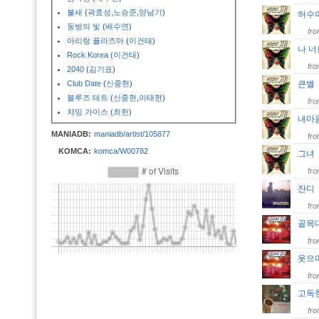
불새
(
곽효성
,
노승준
,
양남기
)
허수
동방의 빛
(
배수연
)
fr
아리랑 플라즈마
(
이건태
)
나 
Rock.Korea
(
이건태
)
fr
2040
(
김기표
)
Club Date
(
신중현
)
큰
블루즈 테트
(
신중현
,
이태현
)
fr
챠밍 가이스
(
최헌
)
내마
MANIADB:
maniadb/artist/105877
fr
KOMCA:
komca/W00782
그
fr
잔
fr
골목
fr
웃으
fr
고독
fr