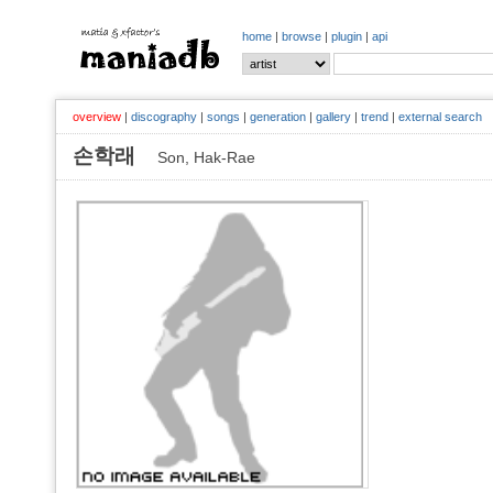
home
|
browse
|
plugin
|
api
overview
|
discography
|
songs
|
generation
|
gallery
|
trend
|
external search
손학래
Son, Hak-Rae