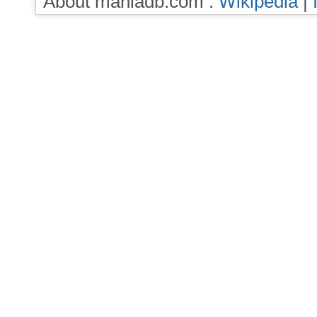
About maniadb.com :
Wikipedia
|