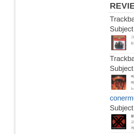
REVI
Trackba
Subject
그
는
Trackba
Subject
백
에
느
도균
conerm
Subject
블
고
게
‘