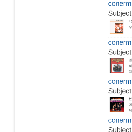
conerm
느
Subject
1
수
conerm
Subject
일
의
격
관
conerm
Subject
본
에
역
되
conerm
Subject