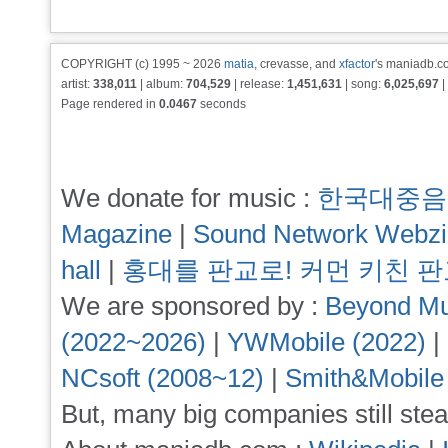
COPYRIGHT (c) 1995 ~ 2026
matia
, crevasse, and
xfactor
's maniadb.co
artist:
338,011
| album:
704,529
| release:
1,451,631
| song:
6,025,697
|
Page rendered in
0.0467
seconds
We donate for music :
한국대중음
Magazine
|
Sound Network Webz
hall
|
홍대를 판교로! 커먼 키친 
We are sponsored by :
Beyond Mu
(2022~2026)
|
YWMobile (2022)
|
NCsoft (2008~12)
|
Smith&Mobile
But, many big companies still stea