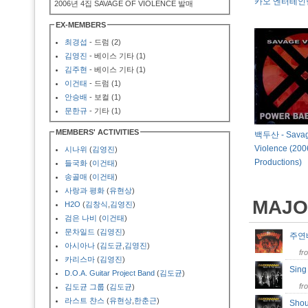
카오 엔터테인
2006년 4집 SAVAGE OF VIOLENCE 발매
EX-MEMBERS
최경섭
- 드럼 (2)
김영진
- 베이스 기타 (1)
김주현
- 베이스 기타 (1)
이건태
- 드럼 (1)
안승배
- 보컬 (1)
문한규
- 기타 (1)
MEMBERS' ACTIVITIES
백두산 - Savag
Violence (200
시나위
(
김영진
)
Productions)
들국화
(
이건태
)
송골매
(
이건태
)
사랑과 평화
(
유현상
)
MAJO
H2O
(
김창식
,
김영진
)
검은 나비
(
이건태
)
문차일드
(
김영진
)
주
아시아나
(
김도균
,
김영진
)
fr
카리스마
(
김영진
)
Sing
D.O.A. Guitar Project Band
(
김도균
)
fr
김도균 그룹
(
김도균
)
라스트 챤스
(
유현상
,
한춘근
)
Shou