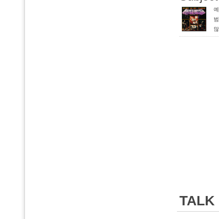
예
범
많
악
TALK