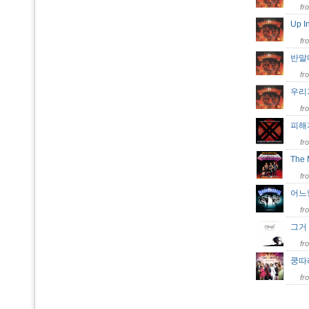
fr
Up I
fr
반말마
fr
우리
fr
피해자
fr
The 
fr
어느날
fr
그거 
fr
쿵따
fr