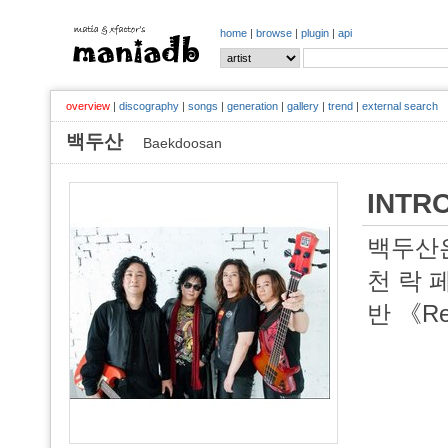
home
|
browse
|
plugin
|
api
overview
|
discography
|
songs
|
generation
|
gallery
|
trend
|
external search
백두산
Baekdoosan
INTR
백두산은
천 락 
반 《Re