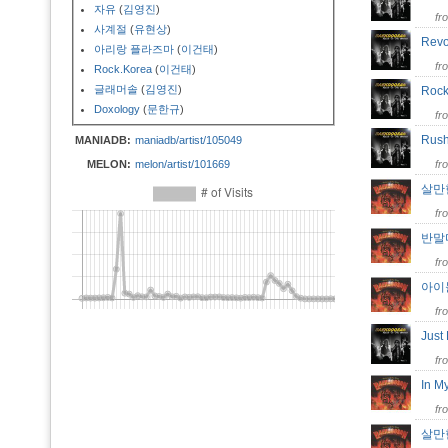
자유
(
김영진
)
fr
사계절
(
유현상
)
Rev
아리랑 플라즈마
(
이건태
)
fr
Rock.Korea
(
이건태
)
글래머솔
(
김영진
)
Roc
Doxology
(
문한규
)
fr
Rush
MANIADB:
maniadb/artist/105049
MELON:
melon/artist/101669
fr
살만한
fr
반말마 
fr
아
fr
Just
fr
In M
fr
살만