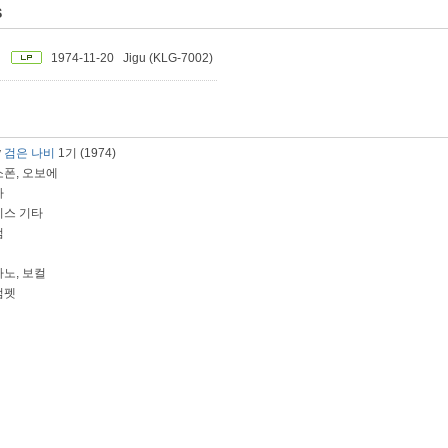
S
1974-11-20
Jigu (KLG-7002)
y
검은 나비
1기 (1974)
소폰, 오보에
타
이스 기타
럼
아노, 보컬
럼펫