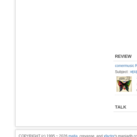
REVIEW
conermusic 
Subject :
베테
TALK
COPYRIGHT (c) 1995 ~ 2026
matia
, crevasse, and
xfactor
's maniadb.co