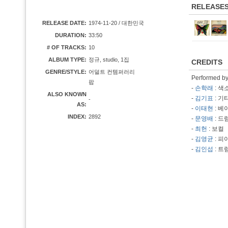
RELEASE
RELEASE DATE:
1974-11-20 / 대한민국
DURATION:
33:50
# OF TRACKS:
10
ALBUM TYPE:
정규, studio, 1집
CREDITS
GENRE/STYLE:
어덜트 컨템퍼러리
Performed b
팝
-
손학래
: 색
ALSO KNOWN
-
김기표
: 기
-
AS:
-
이태현
: 베
INDEX:
2892
-
문영배
: 드
-
최헌
: 보컬
-
김영균
: 피
-
김인섭
: 트