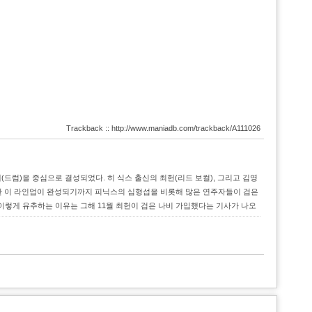
Trackback :: http://www.maniadb.com/trackback/A111026
문영배(드럼)을 중심으로 결성되었다. 히 식스 출신의 최헌(리드 보컬), 그리고 김영
여담이지만 이 라인업이 완성되기까지 피닉스의 심형섭을 비롯해 많은 연주자들이 검은
. 이렇게 유추하는 이유는 그해 11월 최헌이 검은 나비 가입했다는 기사가 나오
. 석유 파동으로 음반업계가 고전을 면치 못하고 있었고 1975년에 5만장 이상