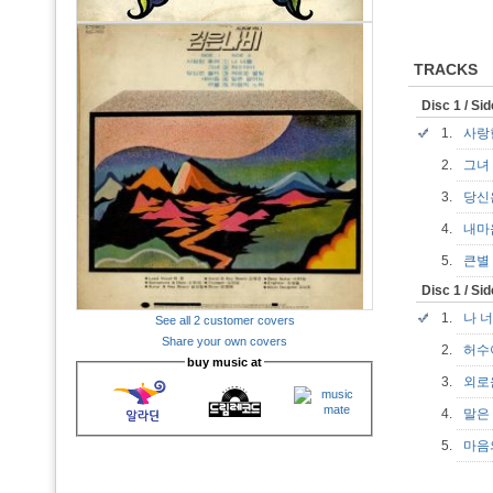
TRACKS
Disc 1 / Si
1.
사랑
2.
그
3.
당신
4.
내
5.
큰
Disc 1 / Si
1.
나 
See all 2 customer covers
Share your own covers
2.
허
buy music at
3.
외로
4.
말은
5.
마음