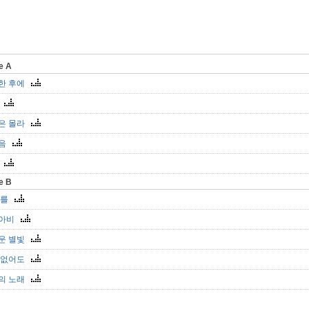
de A
한 후에
녀
은 몰라
마음
별
de B
너를
수아비
운 별빛
 없어도
의 노래