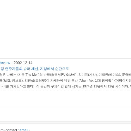
Review
::
2002-12-14
랑 연주자들의 슈퍼 세션, 지상에서 순간으로
검은 나비는 더 멘(The Men)의 손학래(색서폰, 오보에), 김기표(기타), 이태현(베이스), 
균(보컬, 키보드), 김인섭(트럼펫)이 가세하여 데뷔 음반 [Album Vol. 1]에 참여했다(
나비를 거쳐갔다고 한다). 이 음반의 구체적인 발매 시기는 1974년 11월에서 12월 사이이다
기 때문이다. 아무튼 1974년 말에 발매된 이 음반은 이듬해 5만장 이상 팔리며 크게 히트했다
의 판매...
m (contact :
email
)