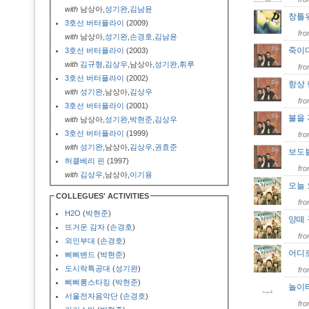
with
남상아,
성기완
,
김남윤
창틀
3호선 버터플라이
(2009)
fr
with
남상아,
성기완
,
손경호
,
김남윤
죽이
3호선 버터플라이
(2003)
with
김규형
,
김상우
,남상아,
성기완
,
휘루
fr
3호선 버터플라이
(2002)
항상 
with
성기완
,남상아,
김상우
fr
3호선 버터플라이
(2001)
불을
with
남상아,
성기완
,
박현준
,
김상우
3호선 버터플라이
(1999)
fr
with
성기완
,남상아,
김상우
,
권효준
보도
허클베리 핀
(1997)
fr
with
김상우
,남상아,
이기용
오늘
COLLEGUES' ACTIVITIES
fr
H2O
(
박현준
)
양떼
뜨거운 감자
(
손경호
)
fr
외인부대
(
손경호
)
어디
삐삐밴드
(
박현준
)
도시락특공대
(
성기완
)
fr
삐삐롱스타킹
(
박현준
)
놀이
서울전자음악단
(
손경호
)
fr