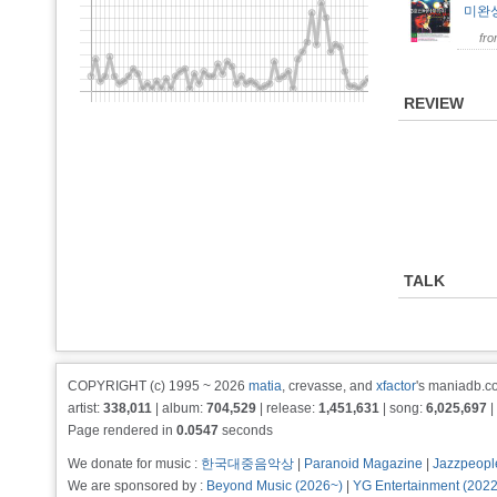
미완성
fr
REVIEW
TALK
COPYRIGHT (c) 1995 ~ 2026
matia
, crevasse, and
xfactor
's maniadb.co
artist:
338,011
| album:
704,529
| release:
1,451,631
| song:
6,025,697
|
Page rendered in
0.0547
seconds
We donate for music :
한국대중음악상
|
Paranoid Magazine
|
Jazzpeopl
We are sponsored by :
Beyond Music (2026~)
|
YG Entertainment (202