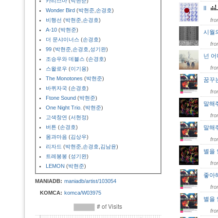
카리스마
(
박현준
)
II
Wonder Bird
(
박현준
,
손경호
)
비행선
(
박현준
,
손경호
)
fr
A-10
(
박현준
)
시월
더 문샤이너스
(
손경호
)
fr
99
(
박현준
,
손경호
,
성기완
)
넌 
조승우와 데블스
(
손경호
)
fr
스왈로우
(
이기용
)
The Monotones
(
박현준
)
꿈꾸
바퀴자국
(
손경호
)
fr
Ftone Sound
(
박현준
)
말해
One Night Trio.
(
박현준
)
fr
고색창연
(
서현정
)
버튼
(
손경호
)
말해
몸과마음
(
김상우
)
fr
리자드
(
박현준
,
손경호
,
김남윤
)
별을
트레봉봉
(
성기완
)
fr
LEMON
(
박현준
)
좋아해
MANIADB:
maniadb/artist/103054
fr
KOMCA:
komca/W03975
별을
fr