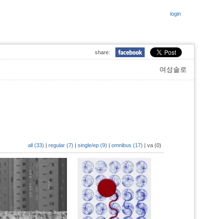
login
share:
여성솔로
all (33)
|
regular (7)
|
single/ep (9)
|
omnibus (17)
|
va (0)