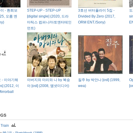
이 - 환희보
STEP-UP - STEP-UP
3호선 버터플라이 5집 -
도
025, 오름 엔
[digital single] (2020, 드라
Divided By Zero (2017,
si
y)
마틱스 컴퍼니/아토엔터테인
ORM ENT./Sony)
EN
먼트)
 - 이야기해
아버지와 마리와 나 by 복숭
질주 by 박안나 [ost] (1999,
Op
] (2012, 이
아 [ost] (2008, 엠넷미디어)
wea)
[o
rorball
NGS
t Train
om
99 1집 - Sketchbook (1998)