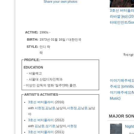
Share your own photos
3호선 버터플라
라바깥 [ep] (2
터테인먼트/Son
ACTIVE:
1990s -
BIRTH:
1973년 01월 16일 / 대한민국
STYLE:
인디 락
락
PROFILE:
EDUCATION
- 서울예고
- 서울대 산업디자인학과
이야기해주세요
- 이상인 감독의 영화 '질주'(99) 출연.
주세요 [omnibus
야기해주세요/Mir
ARTIST'S ACTIVITIES
Music)
3호선 버터플라이
(2016)
with
서현정
,
김남윤
,남상아,
서현정
,
김남윤
,남상
아
MAJOR SO
3호선 버터플라이
(2012)
with
김남윤
,
성기완
,남상아,
서현정
Nigh
3호선 버터플라이
(2011)
fr