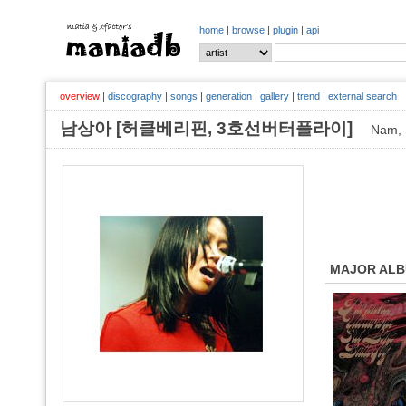
home
|
browse
|
plugin
|
api
overview
|
discography
|
songs
|
generation
|
gallery
|
trend
|
external search
남상아 [허클베리핀, 3호선버터플라이]
Nam, 
MAJOR AL