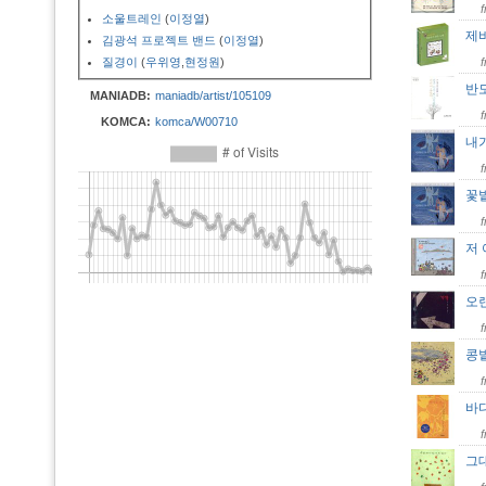
소울트레인
(
이정열
)
제
김광석 프로젝트 밴드
(
이정열
)
질경이
(
우위영
,
현정원
)
반
MANIADB:
maniadb/artist/105109
KOMCA:
komca/W00710
내
꽃
저 
오
콩
바
그