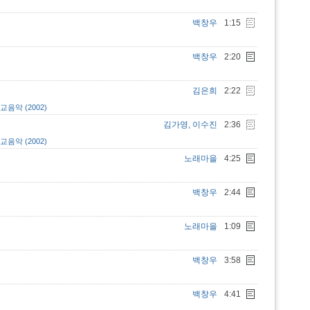
백창우
1:15
백창우
2:20
김은희
2:22
음악 (2002)
김가영, 이수진
2:36
음악 (2002)
노래마을
4:25
백창우
2:44
노래마을
1:09
백창우
3:58
백창우
4:41