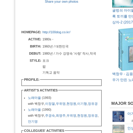
Share your own photos
굴렁쇠 아이들,
록 토끼를 만
상자-2 (201
HOMEPAGE:
http://100dog.co.kr/
ACTIVE:
1980s -
BIRTH:
1960년 / 대한민국
DEBUT:
1980년 / 가수 강영숙 '사랑' 작사,작곡
STYLE:
포크
팝
기독교 음악
백창우 - 김
PROFILE:
우가 만든 노래 
ARTIST'S ACTIVITIES
노래마을
(1993)
MAJOR S
with
백창우,
이정열
,
우위영
,
현정원
,
이기형
,
정유경
노래마을
(1990)
아
with
백창우,
주경숙
,
최영주
,
우위영
,
현정원
,
정유경
,
안기영
인
COLLEGUES' ACTIVITIES