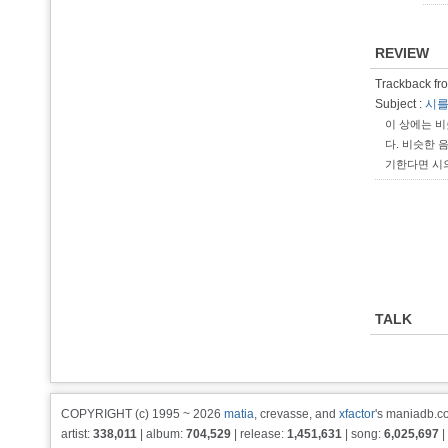
REVIEW
Trackback fro
Subject :
시를
이 상에는 비
다. 비슷한 
기한다면 시의 
TALK
COPYRIGHT (c) 1995 ~ 2026
matia
, crevasse, and
xfactor
's maniadb.co
artist:
338,011
| album:
704,529
| release:
1,451,631
| song:
6,025,697
|