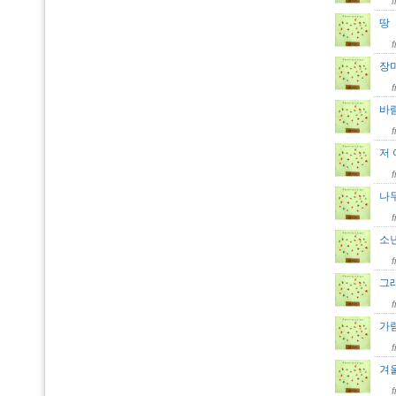
장
바
저 
나
소
그
가
겨