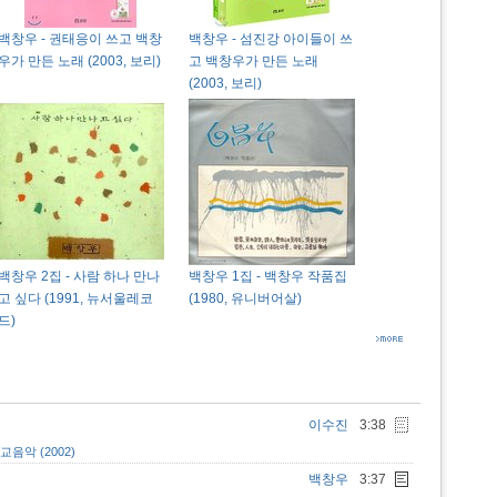
백창우 - 권태응이 쓰고 백창
백창우 - 섬진강 아이들이 쓰
우가 만든 노래 (2003, 보리)
고 백창우가 만든 노래
(2003, 보리)
백창우 2집 - 사람 하나 만나
백창우 1집 - 백창우 작품집
고 싶다 (1991, 뉴서울레코
(1980, 유니버어살)
드)
이수진
3:38
음악 (2002)
백창우
3:37