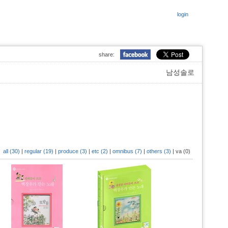
login
share:
남성솔로
all (30)
|
regular (19)
|
produce (3)
|
etc (2)
|
omnibus (7)
|
others (3)
|
va (0)