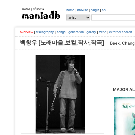
home
|
browse
|
plugin
|
api
overview
|
discography
|
songs
|
generation
|
gallery
|
trend
|
external search
백창우 [노래마을,보컬,작사,작곡]
Baek, Chan
MAJOR A