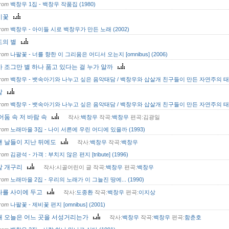
from
백창우 1집 - 백창우 작품집 (1980)
비꽃
from
백창우 - 아이들 시로 백창우가 만든 노래 (2002)
도의 별
from
나팔꽃 - 너를 향한 이 그리움은 어디서 오는지 [omnibus] (2006)
가 조그만 별 하나 품고 있다는 걸 누가 알까
from
백창우 - 뱃속아기와 나누고 싶은 음악태담 / 백창우와 삽살개 친구들이 만든 자연주의 태교
밭
from
백창우 - 뱃속아기와 나누고 싶은 음악태담 / 백창우와 삽살개 친구들이 만든 자연주의 태교
어둠 속 저 바람 속
작사:
백창우
작곡:
백창우
편곡:김광일
from
노래마을 3집 - 나이 서른에 우린 어디에 있을까 (1993)
랜 날들이 지난 뒤에도
작사:
백창우
작곡:
백창우
from
김광석 - 가객 : 부치지 않은 편지 [tribute] (1996)
밭 개구리
작사:시골어린이 글 작곡:
백창우
편곡:
백창우
from
노래마을 2집 - 우리의 노래가 이 그늘진 땅에... (1990)
다를 사이에 두고
작사:
도종환
작곡:
백창우
편곡:
이지상
from
나팔꽃 - 제비꽃 편지 [omnibus] (2001)
대 오늘은 어느 곳을 서성거리는가
작사:
백창우
작곡:
백창우
편곡:
함춘호