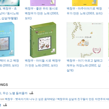
 백창우 - 초
백창우 - 좋은 우리 동시로
백창우 - 마주이야기로 백창
났어 / 동시노래
백창우가 만든 노래 (2003,
우가 만든 노래 (2003, 보리)
7, 삽살개/왈왈)
보리)
용택이 쓰고 백창
백창우 - 아이들 시로 백창우
백창우 - 아기 어르고 달래고
(2003, 보리)
가 만든 노래 (2002, 보리)
재우는 자장노래 (2002, 삽
살개)
ONGS
가, 무슨 노랠 들려줄까
from
백창우 - 뱃속아기와 나누고 싶은 음악태담 / 백창우와 삽살개 친구들이 만든 자연주의 태교
생