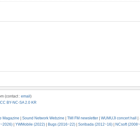
m (contact :
email
)
CC BY-NC-SA 2.0 KR
e Magazine
|
Sound Network Webzine
|
TMI FM newsletter
|
WUMUJI concert hall
|
2~2026)
|
YWMobile (2022)
|
Bugs (2016~22)
|
Soribada (2012~16)
|
NCsoft (2008~