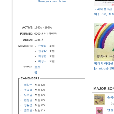
Share your own photos
노래마을 4집 
여 (1998, DEM
ACTIVE:
1980s - 1990s
FORMED:
0000년 / 대한민국
DEBUT:
1986년
MEMBERS:
손병휘
- 보컬
한경탁
- 보컬
최성현
- 보컬
이성국
- 보컬
평화의 아침을 
STYLE:
포크
[omnibus] (
팝
EX-MEMBERS
백창우
- 보컬 (2)
MAJOR SO
주경숙
- 보컬 (2)
우위영
- 보컬 (2)
순
현정원
- 보컬 (2)
fr
정유경
- 보컬 (2)
먼길
권오원
- 보컬 (1)