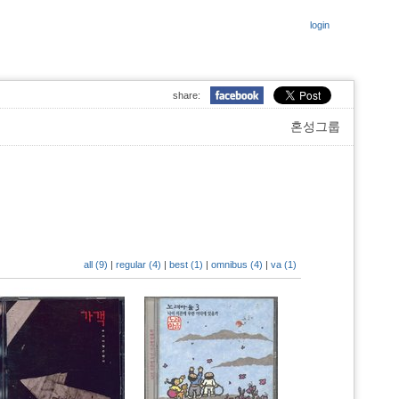
login
share:
혼성그룹
all (9)
|
regular (4)
|
best (1)
|
omnibus (4)
|
va (1)