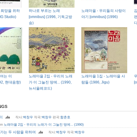
- 희망을 위하
하나로 부르는 노래
노래마을 - 우리들의 사랑이
김
G Studio)
[omnibus] (1996, 기독교방
야기 [omnibus] (1996)
편
송)
디
여는 이
노래마을 2집 - 우리의 노래
노래마을 1집 - 노래마을 사
우
1992, 현대음향)
가 이 그늘진 땅에... (1990,
람들 (1986, Jigu)
[
뉴서울레코드)
NGS
복이
작사:
백창우
작곡:
백창우
편곡:
함춘호
om
노래마을 2집 - 우리의 노래가 이 그늘진 땅에... (1990)
 가는 두 사람을 위하여
작사:
백창우
작곡:
백창우