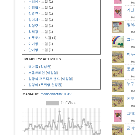
누리에
- 보컬 (1)
fr
이정열
- 보컬 (1)
가난
임홍규
- 보컬 (1)
fr
정미자
- 보컬 (1)
정화
최영주
- 보컬 (1)
최희경
- 보컬 (1)
fr
비두로기
- 보컬 (1)
그는
이기형
- 보컬 (1)
fr
안기영
- 보컬 (1)
백
MEMBERS' ACTIVITIES
fr
백마들
(
최성현
)
콩밭
소울트레인
(
이정열
)
fr
김광석 프로젝트 밴드
(
이정열
)
누구
질경이
(
우위영
,
현정원
)
fr
MANIADB:
maniadb/artist/103151
친
fr
그대
fr
굽이