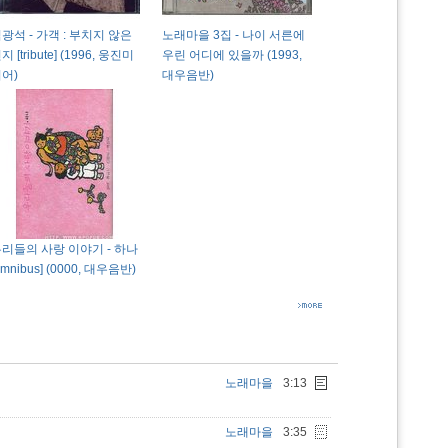
광석 - 가객 : 부치지 않은
노래마을 3집 - 나이 서른에
지 [tribute] (1996, 웅진미
우린 어디에 있을까 (1993,
어)
대우음반)
리들의 사랑 이야기 - 하나
omnibus] (0000, 대우음반)
노래마을
3:13
노래마을
3:35