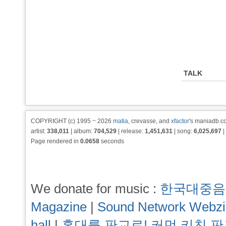
TALK
COPYRIGHT (c) 1995 ~ 2026
matia
, crevasse, and
xfactor
's maniadb.co
artist:
338,011
| album:
704,529
| release:
1,451,631
| song:
6,025,697
|
Page rendered in
0.0658
seconds
We donate for music :
한국대중음
Magazine
|
Sound Network Webz
hall
|
홍대를 판교로! 커먼 키친 