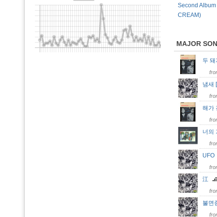
Second Album 
CREAM)
MAJOR SO
두 
fr
냄새 [
fr
해가
fr
너의
fr
UF
fr
江
fr
불면
fr