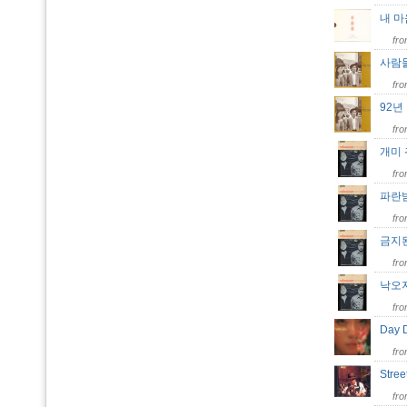
내 
fr
사람
fr
92년
fr
개미
fr
파란
fr
금지
fr
낙오
fr
Day
fr
Stre
fr