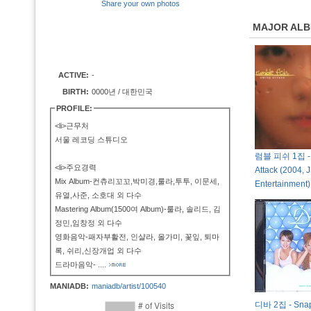
Share your own photos
MAJOR AL
ACTIVE:
-
BIRTH:
0000년 / 대한민국
PROFILE:
<li>근무처
서울 레코딩 스튜디오
럼블 피쉬 1집 - 
<li>주요경력
Attack (2004, 
Mix Album-컨츄리꼬꼬,박미경,룰라,투투, 이문세,
Entertainment)
유열,사준, 소호대 외 다수
Mastering Album(1500여 Album)-룰라, 솔리드, 김
정민,임창정 외 다수
영화음악-패자부활전, 인샬라, 올가미, 꽃잎, 퇴마
록, 쉬리,신장개업 외 다수
드라마음악-
....
MANIADB:
maniadb/artist/100540
디바 2집 - Snap