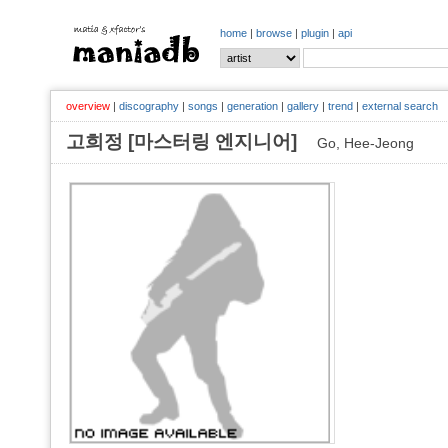
home
|
browse
|
plugin
|
api
overview
|
discography
|
songs
|
generation
|
gallery
|
trend
|
external search
고희정 [마스터링 엔지니어]
Go, Hee-Jeong