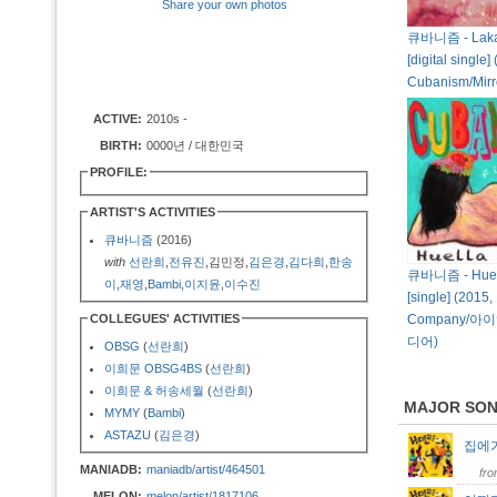
Share your own photos
큐바니즘 - Laka
[digital single]
Cubanism/Mirro
ACTIVE:
2010s -
BIRTH:
0000년 / 대한민국
PROFILE:
ARTIST'S ACTIVITIES
큐바니즘
(2016)
with
선란희
,
전유진
,김민정,
김은경
,
김다희
,
한송
큐바니즘 - Huel
이
,
재영
,
Bambi
,
이지윤
,
이수진
[single] (2015,
COLLEGUES' ACTIVITIES
Company/
디어)
OBSG
(
선란희
)
이희문 OBSG4BS
(
선란희
)
이희문 & 허송세월
(
선란희
)
MAJOR SO
MYMY
(
Bambi
)
ASTAZU
(
김은경
)
집에
MANIADB:
maniadb/artist/464501
fr
MELON:
melon/artist/1817106