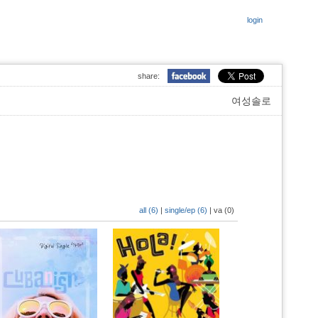
login
share:
여성솔로
all (6)
|
single/ep (6)
|
va (0)