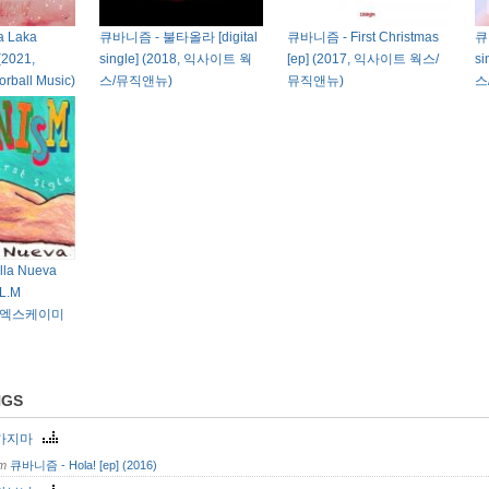
 Laka
큐바니즘 - 불타올라 [digital
큐바니즘 - First Christmas
큐
 (2021,
single] (2018, 익사이트 웍
[ep] (2017, 익사이트 웍스/
s
rball Music)
스/뮤직앤뉴)
뮤직앤뉴)
스
la Nueva
 L.M
아이엑스케이미
NGS
가지마
om
큐바니즘 - Hola! [ep] (2016)