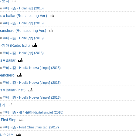
다보니
om
큐바니즘 - Hola! [ep] (2016)
 a bailar (Remastering Ver.)
om
큐바니즘 - Hola! [ep] (2016)
anchero (Remastering Ver.)
om
큐바니즘 - Hola! [ep] (2016)
지마 (Radio Edit)
om
큐바니즘 - Hola! [ep] (2016)
s A Bailar
om
큐바니즘 - Huella Nueva [single] (2015)
banchero
om
큐바니즘 - Huella Nueva [single] (2015)
 A Bailar (Inst.)
om
큐바니즘 - Huella Nueva [single] (2015)
올라
om
큐바니즘 - 불타올라 [digital single] (2018)
 : First Step
om
큐바니즘 - First Christmas [ep] (2017)
크리스마스