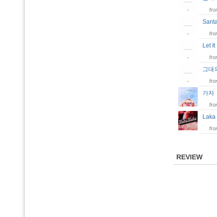
fr
Sant
fr
Let 
fr
그대
fr
가
fr
Laka
fr
REVIEW