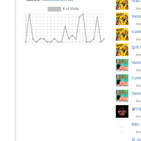
어쩌
fr
Vamos
fr
Cumb
fr
집에가
fr
Vamo
fr
Cum
fr
Vamos
fr
불타
fr
Intro
fr
썸 