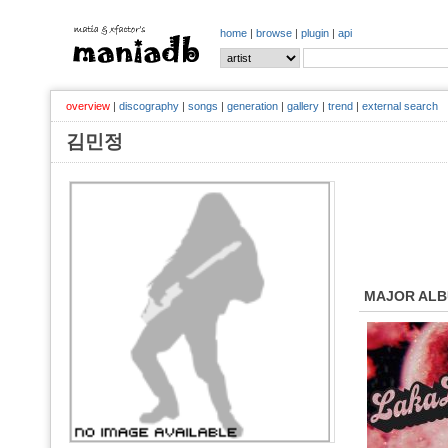
home
|
browse
|
plugin
|
api
overview
|
discography
|
songs
|
generation
|
gallery
|
trend
|
external search
김민정
MAJOR AL