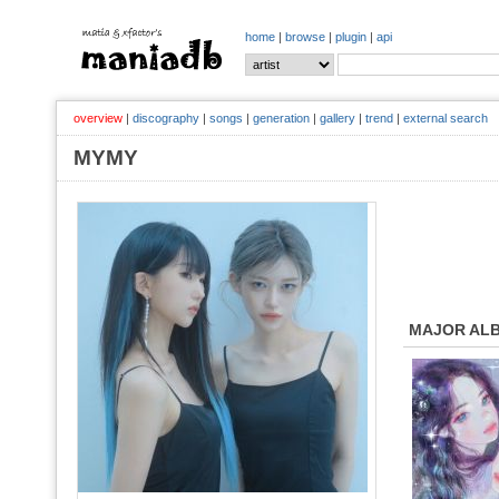
home
|
browse
|
plugin
|
api
overview
|
discography
|
songs
|
generation
|
gallery
|
trend
|
external search
MYMY
MAJOR AL