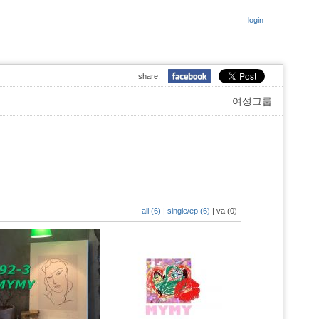
login
share:
여성그룹
all (6)
|
single/ep (6)
|
va (0)