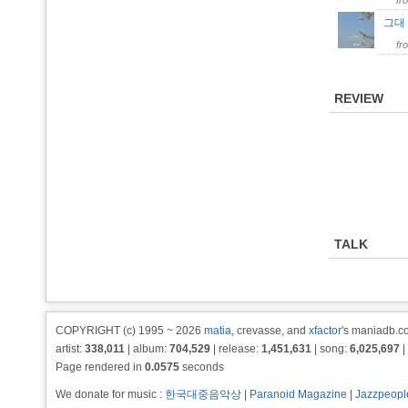
fr
그대 
fr
REVIEW
TALK
COPYRIGHT (c) 1995 ~ 2026
matia
, crevasse, and
xfactor
's maniadb.co
artist:
338,011
| album:
704,529
| release:
1,451,631
| song:
6,025,697
|
Page rendered in
0.0575
seconds
We donate for music :
한국대중음악상
|
Paranoid Magazine
|
Jazzpeopl