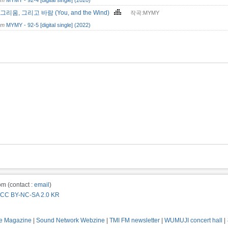
om
MYMY - 92-4 [digital single] (2020)
그리움, 그리고 바람 (You, and the Wind)
작곡:MYMY
om
MYMY - 92-5 [digital single] (2022)
m (contact :
email
)
CC BY-NC-SA 2.0 KR
e Magazine
|
Sound Network Webzine
|
TMI FM newsletter
|
WUMUJI concert hall
|