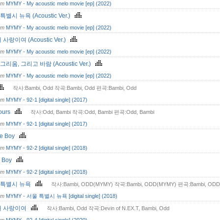
om
MYMY - My acoustic melo movie [ep] (2022)
특별시 뉴욕 (Acoustic Ver.)
om
MYMY - My acoustic melo movie [ep] (2022)
내 사랑이여 (Acoustic Ver.)
om
MYMY - My acoustic melo movie [ep] (2022)
그리움, 그리고 바람 (Acoustic Ver.)
om
MYMY - My acoustic melo movie [ep] (2022)
작사:Bambi, Odd 작곡:Bambi, Odd 편곡:Bambi, Odd
om
MYMY - 92-1 [digital single] (2017)
yours
작사:Odd, Bambi 작곡:Odd, Bambi 편곡:Odd, Bambi
om
MYMY - 92-1 [digital single] (2017)
e Boy
om
MYMY - 92-2 [digital single] (2018)
r Boy
om
MYMY - 92-2 [digital single] (2018)
 특별시 뉴욕
작사:Bambi, ODD(MYMY) 작곡:Bambi, ODD(MYMY) 편곡:Bambi, OD
om
MYMY - 서울 특별시 뉴욕 [digital single] (2018)
 내 사랑이여
작사:Bambi, Odd 작곡:Devin of N.EX.T, Bambi, Odd