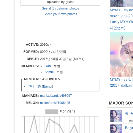
uploaded by guest
See all 1 customer photos
MYMY - My ac
Share your own photos
movie [ep] (2
Lucky MYM
테인먼트)
ACTIVE:
2010s -
FORMED:
0000년 / 대한민국
DEBUT:
2017년 08월 31일 / 숲 (MYMY)
MEMBERS:
Odd
- 보컬
Bambi
- 보컬
MEMBERS' ACTIVITIES
MYMY - 92-1 [d
(2017, dalba
큐바니즘
(
Bambi
)
MANIADB:
maniadb/artist/498097
MAJOR SO
MELON:
melon/artist/1908445
숲 (A
fr
Be y