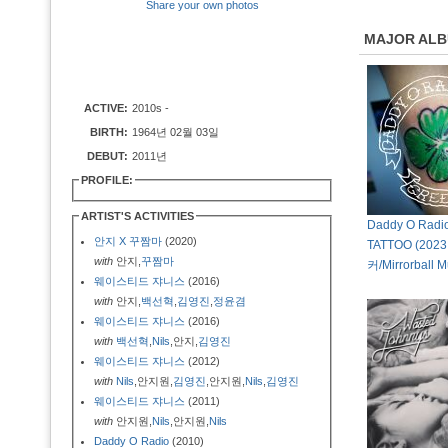
Share your own photos
MAJOR AL
ACTIVE:
2010s -
BIRTH:
1964년 02월 03일
DEBUT:
2011년
PROFILE:
ARTIST'S ACTIVITIES
Daddy O Radi
안지 X 꾸짬마
(2020)
TATTOO (20
with
안지,
꾸짬마
커/Mirrorball M
웨이스티드 쟈니스
(2016)
with
안지,
백선혁
,
김영진
,
정윤겸
웨이스티드 쟈니스
(2016)
with
백선혁
,
Nils
,안지,
김영진
웨이스티드 쟈니스
(2012)
with
Nils
,안지원,
김영진
,안지원,
Nils
,
김영진
웨이스티드 쟈니스
(2011)
with
안지원,
Nils
,안지원,
Nils
Daddy O Radio
(2010)