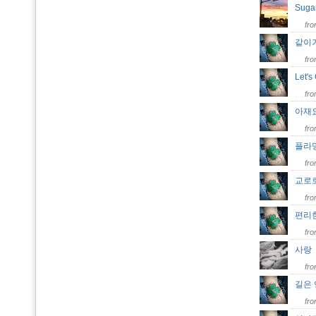
Suga
fr
같이
fr
Let'
fr
아재
fr
플라
fr
교로
fr
편리
fr
사
fr
길은
fr