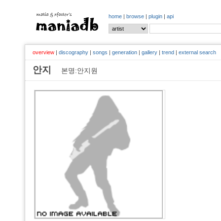
home
|
browse
|
plugin
|
api
overview
|
discography
|
songs
|
generation
|
gallery
|
trend
|
external search
안지
본명:안지원