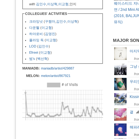
웨이스티드 쟈니
with
김인수
,
이상혁
,
이교형
,안지
면 / 2nd Mini A
COLLEGUES' ACTIVITIES
(2016, BALJUN
크라잉넛
(
꾸짬마
,
김인수
,
이상혁
)
뮤직)
다운헬
(
이교형
)
하야로비
(
김영진
)
MAJOR SO
플라잉 독
(
이교형
)
LOD
(
김인수
)
마지
Efreet
(
이교형
)
범’s
(
백선혁
)
fr
그냥
MANIADB:
maniadb/artist/429887
fr
MELON:
melon/artist/867921
우리
fr
Kiss
fr
곁
fr
해파
fr