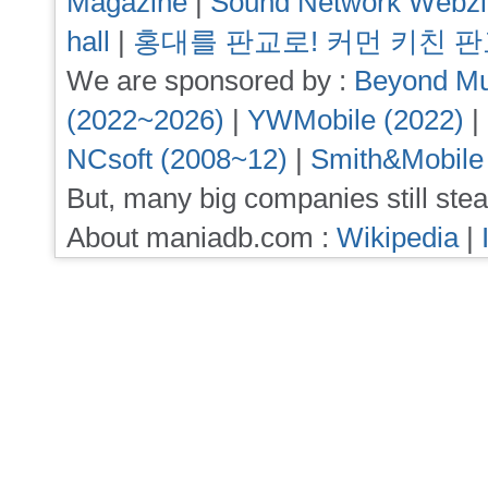
Magazine
|
Sound Network Webz
hall
|
홍대를 판교로! 커먼 키친 
We are sponsored by :
Beyond Mu
(2022~2026)
|
YWMobile (2022)
|
NCsoft (2008~12)
|
Smith&Mobile
But, many big companies still stea
About maniadb.com :
Wikipedia
|