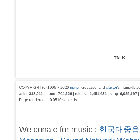
TALK
COPYRIGHT (c) 1995 ~ 2026
matia
, crevasse, and
xfactor
's maniadb.co
artist:
338,011
| album:
704,529
| release:
1,451,631
| song:
6,025,697
|
Page rendered in
0.0510
seconds
We donate for music :
한국대중음