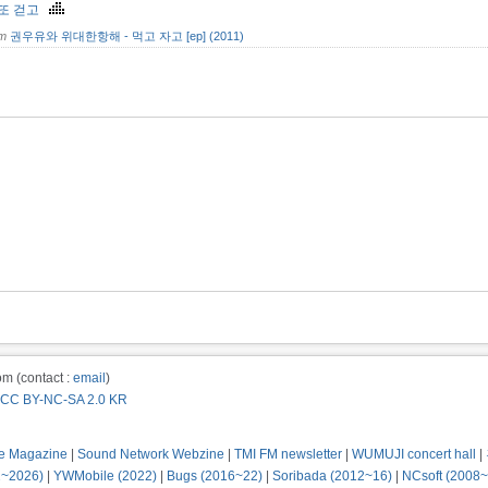
 또 걷고
om
권우유와 위대한항해 - 먹고 자고 [ep] (2011)
m (contact :
email
)
CC BY-NC-SA 2.0 KR
e Magazine
|
Sound Network Webzine
|
TMI FM newsletter
|
WUMUJI concert hall
|
2~2026)
|
YWMobile (2022)
|
Bugs (2016~22)
|
Soribada (2012~16)
|
NCsoft (2008~