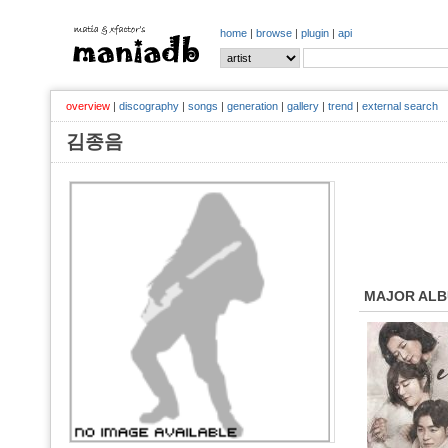
home
|
browse
|
plugin
|
api
overview
|
discography
|
songs
|
generation
|
gallery
|
trend
|
external search
김종음
MAJOR AL