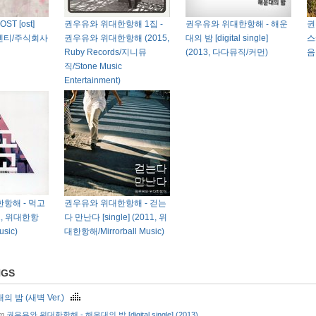
T [ost]
권우유와 위대한항해 1집 -
권우유와 위대한항해 - 해운
권
이엔티/주식회사
권우유와 위대한항해 (2015,
대의 밤 [digital single]
스케
Ruby Records/지니뮤
(2013, 다다뮤직/커먼)
음
직/Stone Music
Entertainment)
항해 - 먹고
권우유와 위대한항해 - 걷는
11, 위대한항
다 만난다 [single] (2011, 위
usic)
대한항해/Mirrorball Music)
NGS
의 밤 (새벽 Ver.)
om
권우유와 위대한항해 - 해운대의 밤 [digital single] (2013)