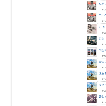
모든
fr
떠나
fr
단 
fr
걷는
fr
해운
fr
달빛
fr
오늘
fr
청춘
fr
졸업 
fr