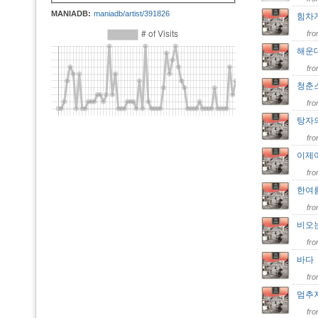
MANIADB:
maniadb/artist/391826
힘차
fr
해운대
fr
청춘스
fr
탕자
fr
이제
fr
한여름
fr
비오
fr
바
fr
멈추지
fr