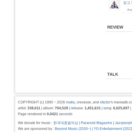
걷고
fr
REVIEW
TALK
COPYRIGHT (c) 1995 ~ 2026
matia
, crevasse, and
xfactor
's maniadb.co
artist:
338,011
| album:
704,529
| release:
1,451,631
| song:
6,025,697
|
Page rendered in
0.0421
seconds
We donate for music :
한국대중음악상
|
Paranoid Magazine
|
Jazzpeopl
We are sponsored by :
Beyond Music (2026~)
|
YG Entertainment (202