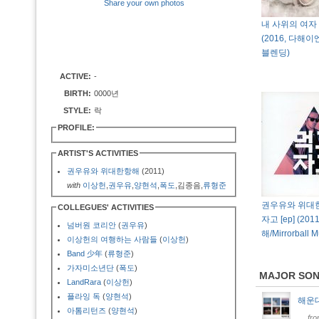
Share your own photos
내 사위의 여자 OS
(2016, 다해
블렌딩)
ACTIVE:
-
BIRTH:
0000년
STYLE:
락
PROFILE:
ARTIST'S ACTIVITIES
권우유와 위대한항해
(2011)
with
이상헌
,
권우유
,
양현석
,
폭도
,김종음,
류형준
권우유와 위대한
COLLEGUES' ACTIVITIES
자고 [ep] (20
넘버원 코리안
(
권우유
)
해/Mirrorball M
이상헌의 여행하는 사람들
(
이상헌
)
Band 少年
(
류형준
)
가자미소년단
(
폭도
)
MAJOR SO
LandRara
(
이상헌
)
플라잉 독
(
양현석
)
해운대
아톰리턴즈
(
양현석
)
fr