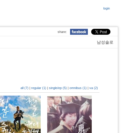
login
share:
남성솔로
all (7)
|
regular (1)
|
single/ep (5)
|
omnibus (1)
|
va (2)