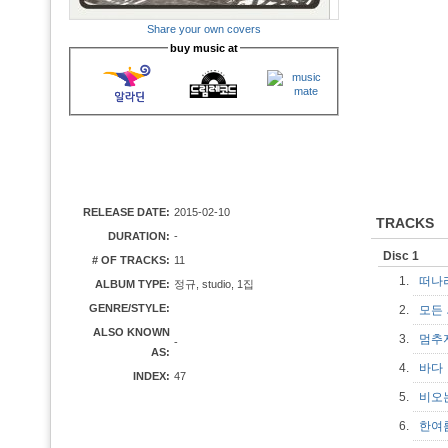
Share your own covers
buy music at
RELEASE DATE:
2015-02-10
TRACKS
DURATION:
-
Disc 1
# OF TRACKS:
11
1.
떠나
ALBUM TYPE:
정규, studio, 1집
GENRE/STYLE:
2.
모든
ALSO KNOWN
3.
멈추지
-
AS:
4.
바
INDEX:
47
5.
비오
6.
한여름