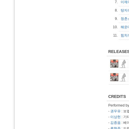
7.
이제
8.
탕자
9.
청춘스
10.
해운대
11.
힘
RELEASE
CREDITS
Performed b
-
권우유
: 보
-
이상헌
: 기
-
김종음
: 베
-
류형준
: 드