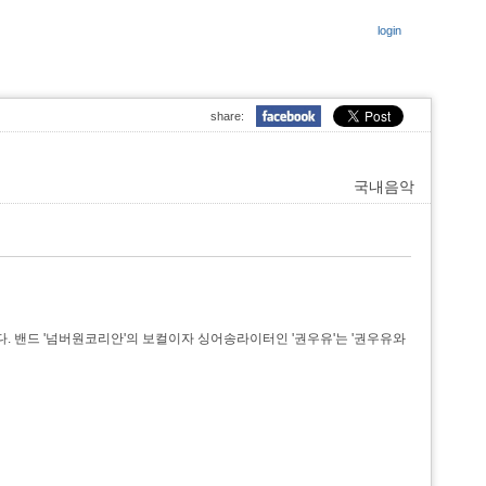
login
share:
국내음악
한다. 밴드 '넘버원코리안'의 보컬이자 싱어송라이터인 '권우유'는 '권우유와