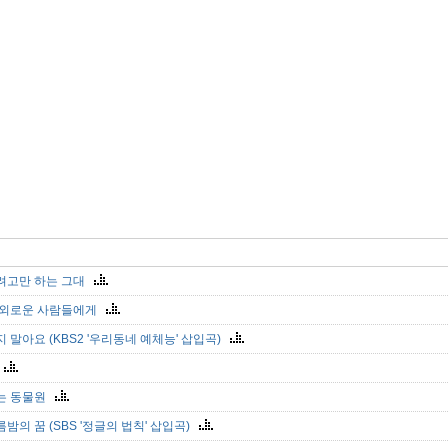
려고만 하는 그대
 외로운 사람들에게
 말아요 (KBS2 '우리동네 예체능' 삽입곡)
다
는 동물원
밤의 꿈 (SBS '정글의 법칙' 삽입곡)