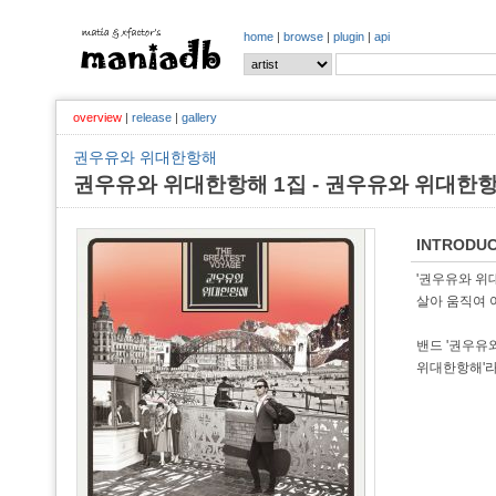
home
|
browse
|
plugin
|
api
overview
|
release
|
gallery
권우유와 위대한항해
권우유와 위대한항해 1집 - 권우유와 위대한
INTRODUC
'권우유와 위
살아 움직여 
밴드 '권우유
위대한항해'라