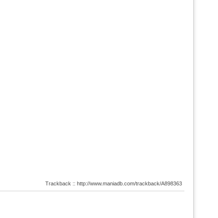
Trackback :: http://www.maniadb.com/trackback/A898363