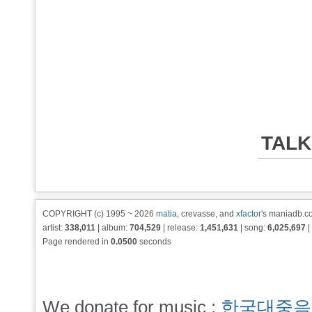
TALK
COPYRIGHT (c) 1995 ~ 2026
matia
, crevasse, and
xfactor
's maniadb.co
artist:
338,011
| album:
704,529
| release:
1,451,631
| song:
6,025,697
|
Page rendered in
0.0500
seconds
We donate for music :
한국대중음