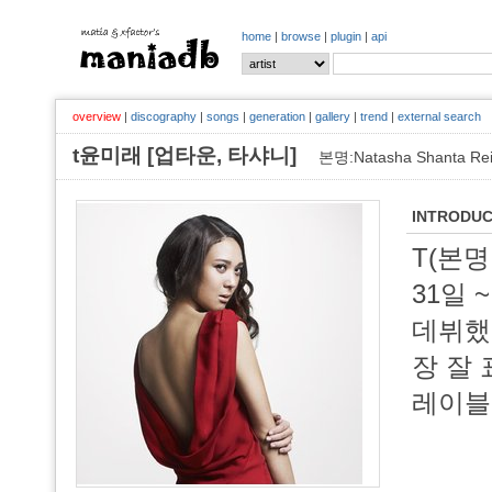
home
|
browse
|
plugin
|
api
overview
|
discography
|
songs
|
generation
|
gallery
|
trend
|
external search
t윤미래 [업타운, 타샤니]
본명:Natasha Shanta Re
INTRODUC
T(본명 
31일 
데뷔했
장 잘 
레이블은