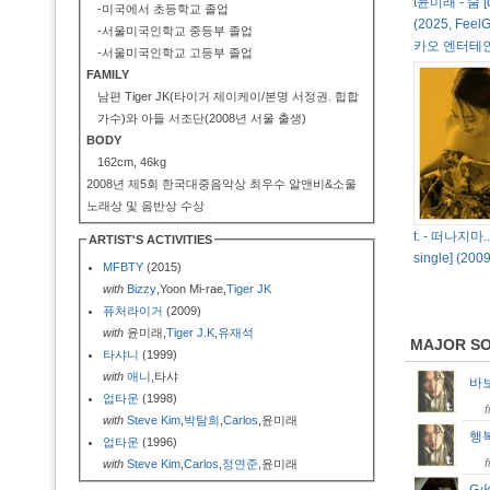
t윤미래 - 숨 [di
-미국에서 초등학교 졸업
(2025, Feel
-서울미국인학교 중등부 졸업
카오 엔터테
-서울미국인학교 고등부 졸업
FAMILY
남편 Tiger JK(타이거 제이케이/본명 서정권. 힙합
가수)와 아들 서조단(2008년 서울 출생)
BODY
162cm, 46kg
2008년 제5회 한국대중음악상 최우수 알앤비&소울
노래상 및 음반상 수상
t. - 떠나지마... 
ARTIST'S ACTIVITIES
single] (2
MFBTY
(2015)
with
Bizzy
,Yoon Mi-rae,
Tiger JK
퓨처라이거
(2009)
with
윤미래,
Tiger J.K
,
유재석
MAJOR S
타샤니
(1999)
with
애니
,타샤
바
업타운
(1998)
with
Steve Kim
,
박탐희
,
Carlos
,윤미래
행
업타운
(1996)
with
Steve Kim
,
Carlos
,
정연준
,윤미래