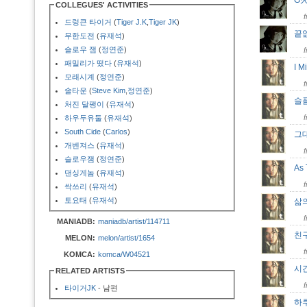
G
COLLEGUES' ACTIVITIES
드렁큰 타이거
(
Tiger J.K
,
Tiger JK
)
끝
무한도전
(
유재석
)
슬로우 잼
(
정연준
)
패밀리가 떴다
(
유재석
)
I M
모래시계
(
정연준
)
솔타운
(
Steve Kim
,
정연준
)
슬
처진 달팽이
(
유재석
)
하우두유둘
(
유재석
)
South Cide
(
Carlos
)
그
개벤져스
(
유재석
)
슬로우잼
(
정연준
)
As 
댄싱게놈
(
유재석
)
싹쓰리
(
유재석
)
토요태
(
유재석
)
삶의
MANIADB:
maniadb/artist/114711
친
MELON:
melon/artist/1654
KOMCA:
komca/W04521
시간
RELATED ARTISTS
타이거JK
- 남편
하