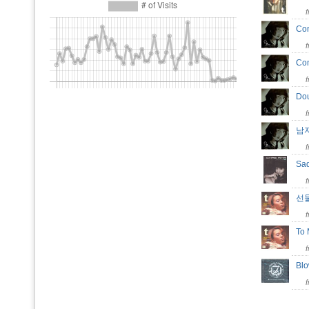
Co
Com
Do
남
Sa
선
To 
Bl