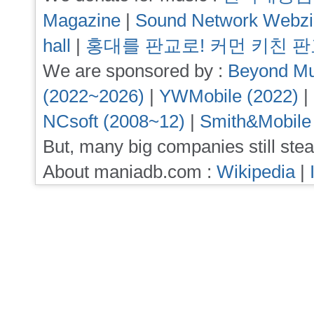
Magazine
|
Sound Network Webz
hall
|
홍대를 판교로! 커먼 키친 
We are sponsored by :
Beyond Mu
(2022~2026)
|
YWMobile (2022)
|
NCsoft (2008~12)
|
Smith&Mobile
But, many big companies still stea
About maniadb.com :
Wikipedia
|