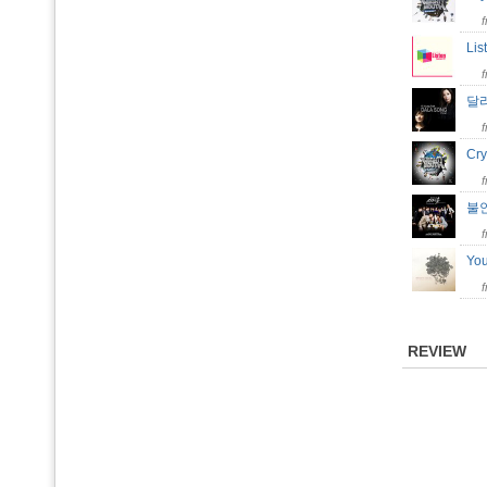
Lis
달라
Cr
불
Yo
REVIEW