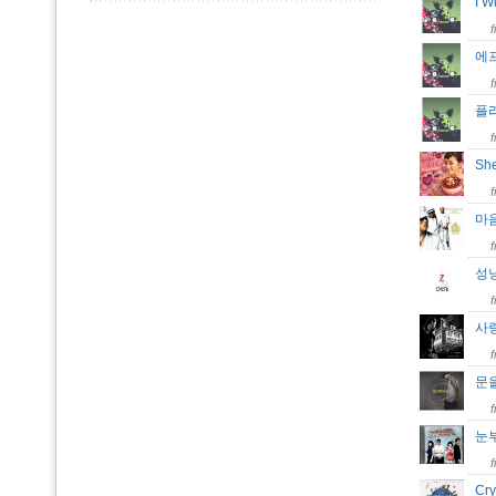
I W
에프
플
Sh
마
성
사
문
눈
Cr