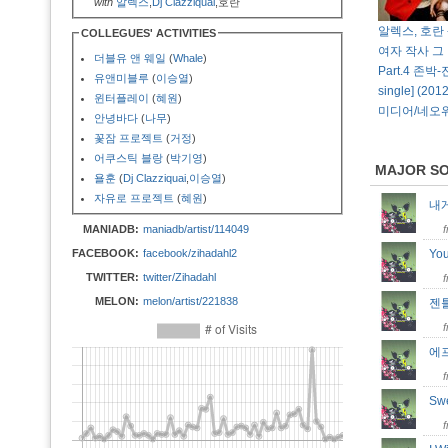
with
알렉스
,
Dj Clazziquai
,호란
알렉스, 호란 
COLLEGUES' ACTIVITIES
여자 작사 그
더블유 앤 웨일
(
Whale
)
Part.4 존박-진
유앤미블루
(
이승열
)
single] (
윈터플레이
(
혜원
)
미디어/네오
안녕바다
(
나무
)
꽃잠 프로젝트
(
거정
)
어쿠스틱 블랑
(
박기영
)
MAJOR S
욜훈
(
Dj Clazziquai
,
이승열
)
자유로 프로젝트
(
혜원
)
내
MANIADB:
maniadb/artist/114049
FACEBOOK:
facebook/zihadahl2
Yo
TWITTER:
twitter/Zihadahl
MELON:
melon/artist/221838
젠
에
Sw