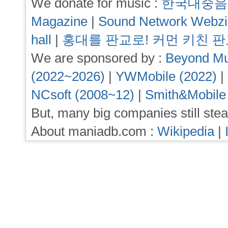
We donate for music :
한국대중음
Magazine
|
Sound Network Webz
hall
|
홍대를 판교로! 커먼 키친 
We are sponsored by :
Beyond Mu
(2022~2026)
|
YWMobile (2022)
|
NCsoft (2008~12)
|
Smith&Mobile
But, many big companies still stea
About maniadb.com :
Wikipedia
|