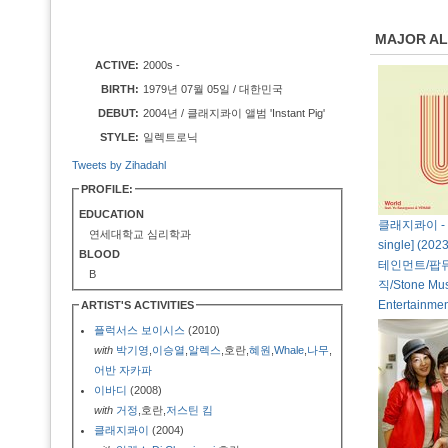
MAJOR A
ACTIVE:
2000s -
BIRTH:
1979년 07월 05일 / 대한민국
DEBUT:
2004년 / 클래지콰이 앨범 'Instant Pig'
STYLE:
일렉트로닉
Tweets by Zihadahl
PROFILE:
EDUCATION
클래지콰이 - Wo
연세대학교 심리학과
single] (
BLOOD
테인먼트/팝
B
직/Stone Mus
Entertainmen
ARTIST'S ACTIVITIES
플럭서스 보이시스
(2010)
with
박기영
,
이승열
,
알렉스
,호란,
혜원
,
Whale
,
나무
,
어반 자카파
이바디
(2008)
with
거정
,호란,
저스틴 킴
클래지콰이
(2004)