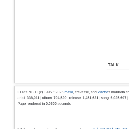
TALK
COPYRIGHT (c) 1995 ~ 2026
matia
, crevasse, and
xfactor
's maniadb.co
artist:
338,011
| album:
704,529
| release:
1,451,631
| song:
6,025,697
|
Page rendered in
0.0600
seconds