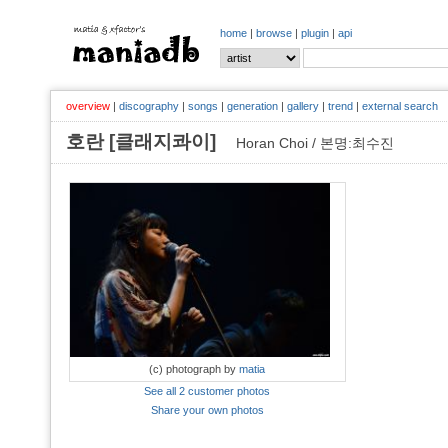
home
|
browse
|
plugin
|
api
overview
|
discography
|
songs
|
generation
|
gallery
|
trend
|
external search
호란 [클래지콰이]
Horan Choi / 본명:최수진
(c) photograph by
matia
See all 2 customer photos
Share your own photos