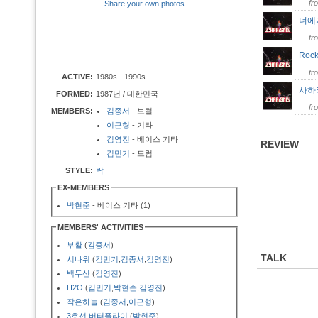
fr
Share your own photos
너
fr
Rock
fr
ACTIVE:
1980s - 1990s
사하
FORMED:
1987년 / 대한민국
fr
MEMBERS:
김종서
- 보컬
이근형
- 기타
김영진
- 베이스 기타
REVIEW
김민기
- 드럼
STYLE:
락
EX-MEMBERS
박현준
- 베이스 기타 (1)
MEMBERS' ACTIVITIES
부활
(
김종서
)
TALK
시나위
(
김민기
,
김종서
,
김영진
)
백두산
(
김영진
)
H2O
(
김민기
,
박현준
,
김영진
)
작은하늘
(
김종서
,
이근형
)
3호선 버터플라이
(
박현준
)