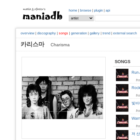
home
|
browse
|
plugin
|
api
overview
|
discography
|
songs
|
generation
|
gallery
|
trend
|
external search
카리스마
Charisma
SONGS
Run
fr
Rock
fr
빛바
fr
War
fr
저 