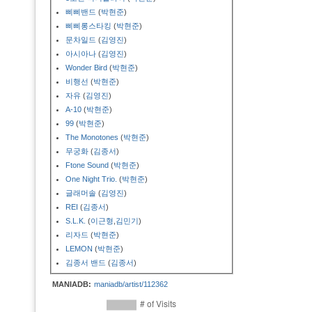
삐삐밴드
(
박현준
)
삐삐롱스타킹
(
박현준
)
문차일드
(
김영진
)
아시아나
(
김영진
)
Wonder Bird
(
박현준
)
비행선
(
박현준
)
자유
(
김영진
)
A-10
(
박현준
)
99
(
박현준
)
The Monotones
(
박현준
)
무궁화
(
김종서
)
Ftone Sound
(
박현준
)
One Night Trio.
(
박현준
)
글래머솔
(
김영진
)
REI
(
김종서
)
S.L.K.
(
이근형
,
김민기
)
리자드
(
박현준
)
LEMON
(
박현준
)
김종서 밴드
(
김종서
)
MANIADB:
maniadb/artist/112362