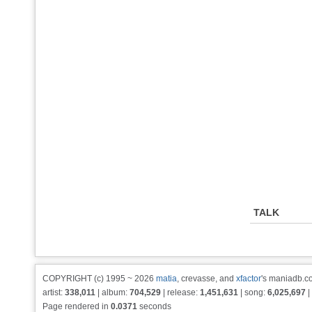
TALK
COPYRIGHT (c) 1995 ~ 2026
matia
, crevasse, and
xfactor
's maniadb.co
artist:
338,011
| album:
704,529
| release:
1,451,631
| song:
6,025,697
|
Page rendered in
0.0371
seconds