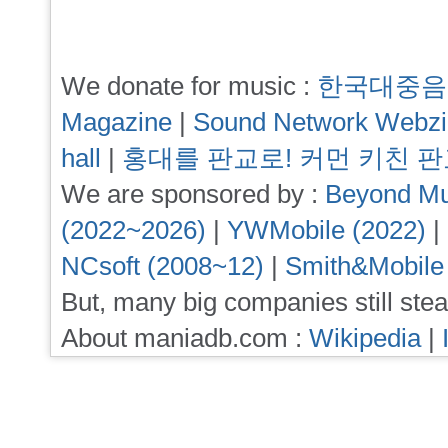
We donate for music :
한국대중음
Magazine
|
Sound Network Webz
hall
|
홍대를 판교로! 커먼 키친 
We are sponsored by :
Beyond Mu
(2022~2026)
|
YWMobile (2022)
|
NCsoft (2008~12)
|
Smith&Mobile
But, many big companies still stea
About maniadb.com :
Wikipedia
|