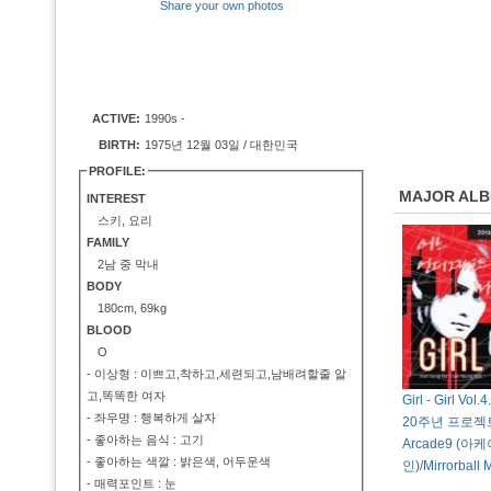
Share your own photos
ACTIVE:
1990s -
BIRTH:
1975년 12월 03일 / 대한민국
PROFILE:
MAJOR AL
INTEREST
스키, 요리
FAMILY
2남 중 막내
BODY
180cm, 69kg
BLOOD
O
- 이상형 : 이쁘고,착하고,세련되고,남배려할줄 알
고,똑똑한 여자
Girl - Girl Vo
- 좌우명 : 행복하게 살자
20주년 프로젝트 [
- 좋아하는 음식 : 고기
Arcade9 (아
- 좋아하는 색깔 : 밝은색, 어두운색
인)/Mirrorball 
- 매력포인트 : 눈