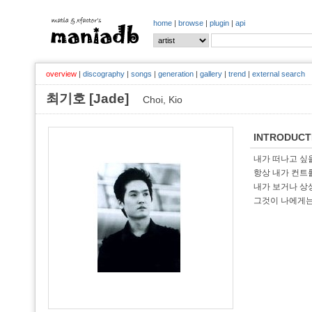
home
|
browse
|
plugin
|
api
overview
|
discography
|
songs
|
generation
|
gallery
|
trend
|
external search
최기호 [Jade]
Choi, Kio
INTRODUCT
내가 떠나고 싶을
항상 내가 컨트롤
내가 보거나 상상
그것이 나에게