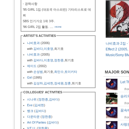
- 경력사항
’95 GIRL 1집 (대표곡 아스피린) 기타리스트로 데
뷔
SBS 인기가요 1위 3주.
’96 GIRL 2집 활동.
....
ARTIST'S ACTIVITIES
나비효과
(2006)
나비효과 2집 - Th
with
김바다
,
이호영
,최기호
Effect 2 (2005,
나비효과
(2005)
Music/Sony B
with
김바다
,
이호영
,
정한종
,최기호
제이드
(2002)
MAJOR SO
with
손성범
,최기호,
최민수
,
토미키타
Girl
(1995)
Let 
with
김성하
,
김세헌
,
장세원
,
정훈
,최기호
fr
COLLEGUES' ACTIVITIES
승리
시나위
(
정한종
,
김바다
)
fr
Eve
(
김세헌
)
꿈속
뱅크
(
김바다
)
다운타운
(
정한종
)
fr
Art Of Parties
(
김바다
)
사랑
V.E.I.L
(
정한종
)