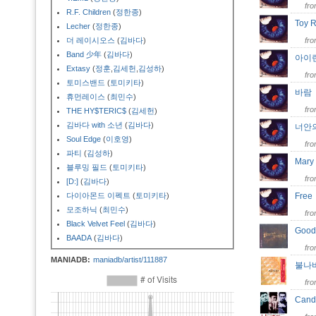
fr
R.F. Children
(
정한종
)
Toy
Lecher
(
정한종
)
더 레이시오스
(
김바다
)
fr
Band 少年
(
김바다
)
아이
Extasy
(
정훈
,
김세헌
,
김성하
)
fr
토미스밴드
(
토미키타
)
바
휴먼레이스
(
최민수
)
fr
THE HY$TERIC$
(
김세헌
)
김바다 with 소년
(
김바다
)
너안
Soul Edge
(
이호영
)
fr
파티
(
김성하
)
Mar
블루밍 필드
(
토미키타
)
fr
[D:]
(
김바다
)
다이아몬드 이펙트
(
토미키타
)
Fre
모조하닉
(
최민수
)
fr
Black Velvet Feel
(
김바다
)
Goo
BAADA
(
김바다
)
fr
MANIADB:
maniadb/artist/111887
불나
fr
Can