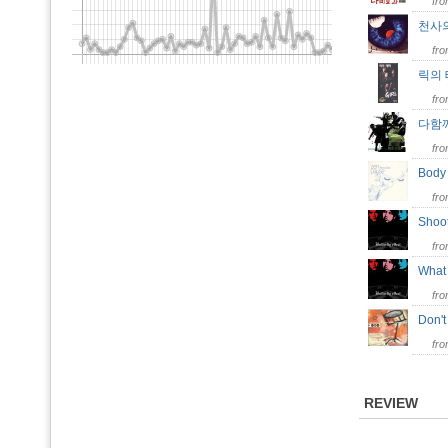
fr
천사
fr
릭의 
fr
다함께
fr
Body
fr
Shoo
fr
What
fr
Don'
fr
REVIEW