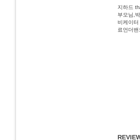
지하드 than
부모님,박
비케이터 
료언더밴
REVIE