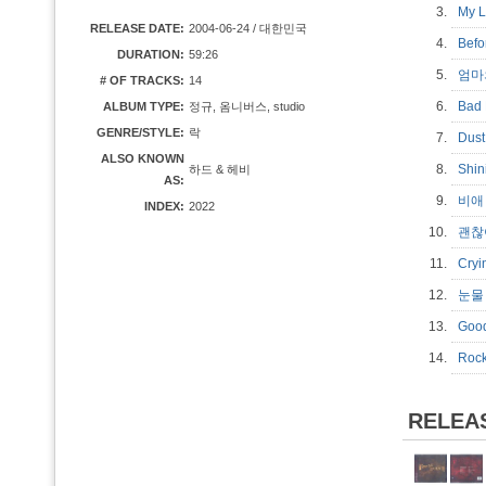
3.
My 
RELEASE DATE:
2004-06-24 / 대한민국
4.
Bef
DURATION:
59:26
5.
엄마
# OF TRACKS:
14
6.
Bad
ALBUM TYPE:
정규, 옴니버스, studio
GENRE/STYLE:
락
7.
Dust
ALSO KNOWN
8.
Shin
하드 & 헤비
AS:
9.
비
INDEX:
2022
10.
괜
11.
Cryi
12.
눈
13.
Goo
14.
Roc
RELEA