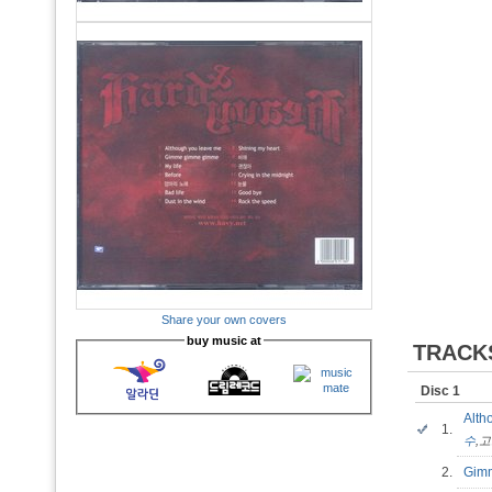
Share your own covers
buy music at
TRACK
Disc 1
Alt
1.
수
,
2.
Gim