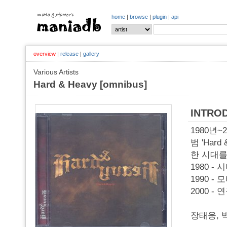
home
|
browse
|
plugin
|
api
overview
|
release
|
gallery
Various Artists
Hard & Heavy [omnibus]
INTRO
1980년
범 'Hard 
한 시대를
1980 -
1990 -
2000 -
장태웅, 