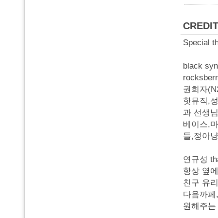
CREDI
Special th
black syn
rocksb
권희자(N
핫뮤직,
과 선생님
베이스,
들,정아
연규성 than
항상 옆에
친구 유리
다음까페,
원해주는 