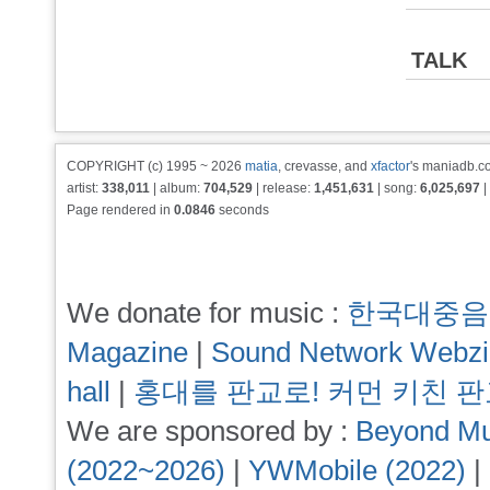
TALK
COPYRIGHT (c) 1995 ~ 2026
matia
, crevasse, and
xfactor
's maniadb.co
artist:
338,011
| album:
704,529
| release:
1,451,631
| song:
6,025,697
|
Page rendered in
0.0846
seconds
We donate for music :
한국대중음
Magazine
|
Sound Network Webz
hall
|
홍대를 판교로! 커먼 키친 
We are sponsored by :
Beyond Mu
(2022~2026)
|
YWMobile (2022)
|