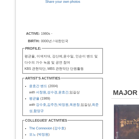
Share your own photos
ACTIVE:
1980s -
BIRTH:
0000년 / 대한민국
PROFILE:
평균율, 이색지대, 강산에,윤수일, 인순이 밴드 및
다수의 가수 녹음 및 공연 참여
KBS 관현악단, MBS 관현악단 단원활동
ARTIST'S ACTIVITIES
윤효간 밴드
(2004)
MAJOR
with
서창원
,
성수경
,
윤효간
,임길상
평균율
(1989)
with
강수호
,
김주찬
,
박정원
,
옥윤창
,임길상,
최준
성
,
함양규
COLLEGUES' ACTIVITIES
The Connexion
(
강수호
)
모노
(
박정원
)