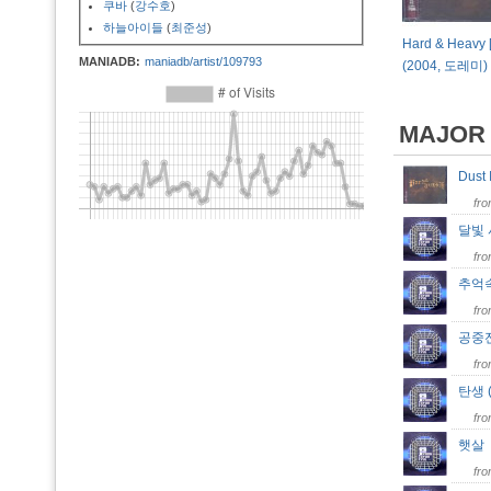
쿠바
(
강수호
)
하늘아이들
(
최준성
)
Hard & Heavy 
MANIADB:
maniadb/artist/109793
(2004, 도레미)
MAJOR
Dust
fr
달빛
fr
추억
fr
공중
fr
탄생 
fr
햇
fr