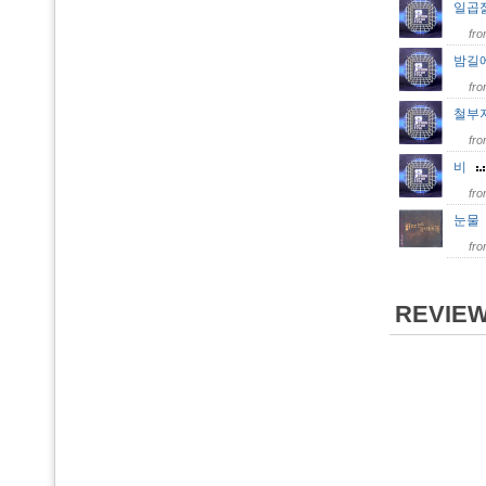
일곱
fr
밤길
fr
철부
fr
비
fr
눈
fr
REVIE