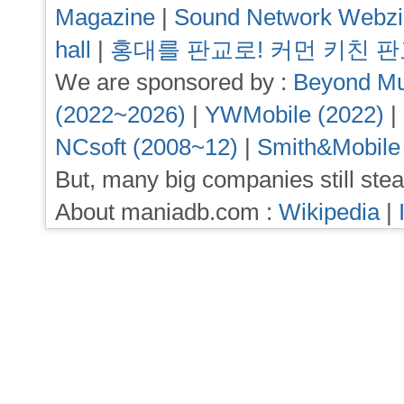
Magazine
|
Sound Network Webz
hall
|
홍대를 판교로! 커먼 키친 
We are sponsored by :
Beyond Mu
(2022~2026)
|
YWMobile (2022)
|
NCsoft (2008~12)
|
Smith&Mobile
But, many big companies still stea
About maniadb.com :
Wikipedia
|