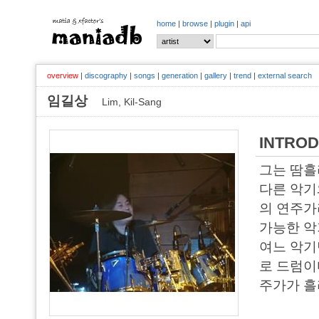
home
|
browse
|
plugin
|
api
overview
|
discography
|
songs
|
generation
|
gallery
|
trend
|
external search
임길상
Lim, Kil-Sang
INTROD
그는 땀흘
다른 악기
의 연주가
가능한 악
여느 악기
로 드럼이
주가가 흘