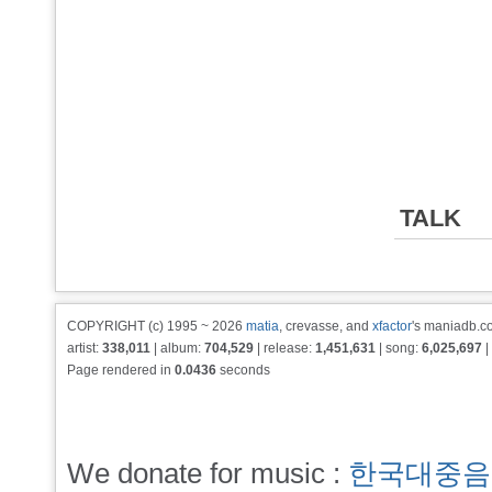
TALK
COPYRIGHT (c) 1995 ~ 2026
matia
, crevasse, and
xfactor
's maniadb.co
artist:
338,011
| album:
704,529
| release:
1,451,631
| song:
6,025,697
|
Page rendered in
0.0436
seconds
We donate for music :
한국대중음