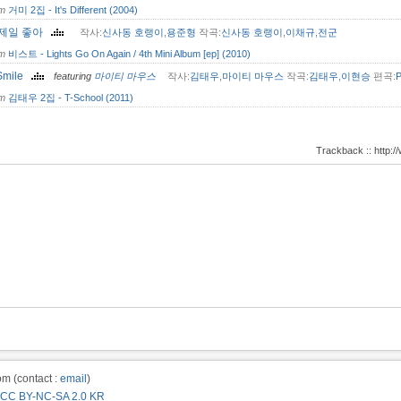
om
거미 2집 - It's Different (2004)
 제일 좋아
작사:
신사동 호랭이
,
용준형
작곡:
신사동 호랭이
,
이채규
,
전군
om
비스트 - Lights Go On Again / 4th Mini Album [ep] (2010)
 Smile
featuring
마이티 마우스
작사:
김태우
,
마이티 마우스
작곡:
김태우
,
이현승
편곡:
P
om
김태우 2집 - T-School (2011)
Trackback :: http
m (contact :
email
)
CC BY-NC-SA 2.0 KR