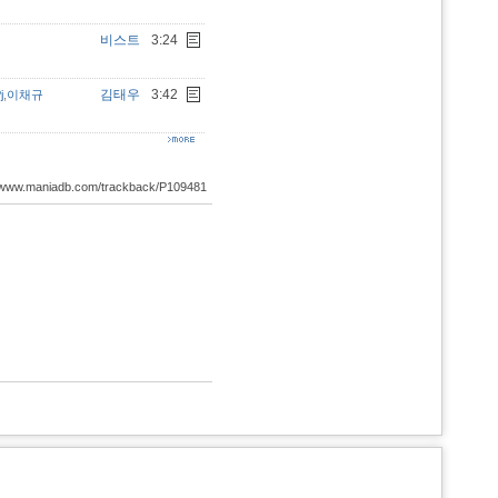
비스트
3:24
김태우
3:42
j
,
이채규
://www.maniadb.com/trackback/P109481