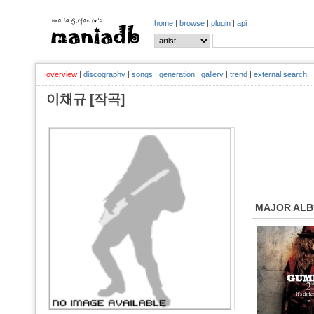
home
|
browse
|
plugin
|
api
overview
|
discography
|
songs
|
generation
|
gallery
|
trend
|
external search
이채규 [작곡]
MAJOR AL