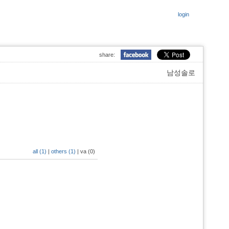
login
share:
남성솔로
all (1)
|
others (1)
|
va (0)