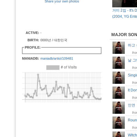
Share your own photos
거미 2집 - It's D
(2004, YG Ente
ACTIVE:
-
MAJOR SO
BIRTH:
0000년 / 대한민국
하고
PROFILE:
fr
MANIADB:
maniadb/artist/109481
날 그만
fr
Singi
fr
It Do
fr
인
fr
Rou
fr
Witc