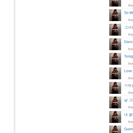
fr
So 
fr
그녀
fr
Dan
fr
Toni
fr
Love
fr
기억
fr
날 
fr
내 곁
fr
Gummy