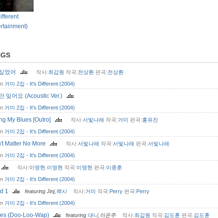
ifferent
rtainment)
NGS
 싶었어
작사:
최갑원
작곡:
전상환
편곡:
전상환
om
거미 2집 - It's Different (2004)
 잊어요 (Acoustic Ver.)
om
거미 2집 - It's Different (2004)
ng My Blues [Outro]
작사:
서빛나래
작곡:
거미
편곡:
홍유진
om
거미 2집 - It's Different (2004)
n't Matter No More
작사:
서빛나래
작곡:
서빛나래
편곡:
서빛나래
om
거미 2집 - It's Different (2004)
연
작사:
이영현
,
이영현
작곡:
이영현
편곡:
이종훈
om
거미 2집 - It's Different (2004)
nd 1
featuring Jinj,
렉시
작사:
거미
작곡:
Perry
편곡:
Perry
om
거미 2집 - It's Different (2004)
hes (Doo-Loo-Wap)
featuring
대니
,이은주
작사:
최갑원
작곡:
김도훈
편곡:
김도훈