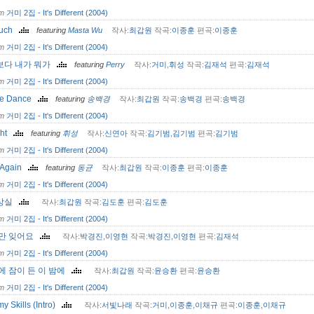
om
거미 2집 - It's Different (2004)
Much
featuring
Masta Wu
작사:
최갑원
작곡:
이종훈
편곡:
이종훈
om
거미 2집 - It's Different (2004)
보다 내가 뭐가
featuring
Perry
작사:
거미
,
휘성
작곡:
김재석
편곡:
김재석
om
거미 2집 - It's Different (2004)
ce Dance
featuring
송백경
작사:
최갑원
작곡:
송백경
편곡:
송백경
om
거미 2집 - It's Different (2004)
ght
featuring
휘성
작사:
신연아
작곡:
김기범
,
김기범
편곡:
김기범
om
거미 2집 - It's Different (2004)
 Again
featuring
동균
작사:
최갑원
작곡:
이종훈
편곡:
이종훈
om
거미 2집 - It's Different (2004)
상실
작사:
최갑원
작곡:
김도훈
편곡:
김도훈
om
거미 2집 - It's Different (2004)
그만 잊어요
작사:
박경진
,
이영현
작곡:
박경진
,
이영현
편곡:
김재석
om
거미 2집 - It's Different (2004)
에 잠이 든 이 밤에
작사:
최갑원
작곡:
윤승환
편곡:
윤승환
om
거미 2집 - It's Different (2004)
 Skills (Intro)
작사:
서빛나래
작곡:
거미
,
이종훈
,
이채규
편곡:
이종훈
,
이채규