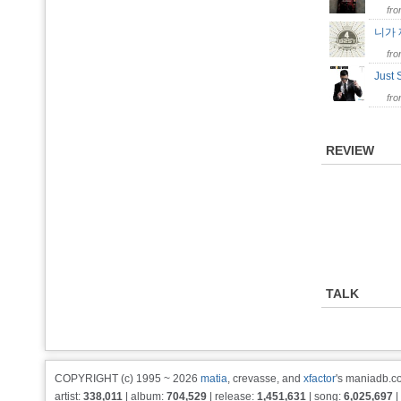
fr
니가
fr
Just
fr
REVIEW
TALK
COPYRIGHT (c) 1995 ~ 2026
matia
, crevasse, and
xfactor
's maniadb.co
artist:
338,011
| album:
704,529
| release:
1,451,631
| song:
6,025,697
|