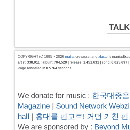
TALK
COPYRIGHT (c) 1995 ~ 2026
matia
, crevasse, and
xfactor
's maniadb.co
artist:
338,011
| album:
704,529
| release:
1,451,631
| song:
6,025,697
|
Page rendered in
0.5764
seconds
We donate for music :
한국대중음
Magazine
|
Sound Network Webz
hall
|
홍대를 판교로! 커먼 키친 
We are sponsored by :
Beyond Mu