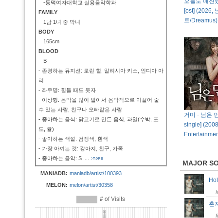
오늘도 매진했
-동덕여자대학교 실용음악학과
[ost] (20
FAMILY
트/Dreamus)
1남 1녀 중 막내
BODY
165cm
BLOOD
B
- 존경하는 뮤지션: 로린 힐, 알리시아 키스, 인디아 아
리
- 좌우명: 힘들 때도 웃자
- 이상형: 음악을 많이 알아서 음악적으로 이끌어 줄
수 있는 사람, 친구나 오빠같은 사람
거미 - 님은 먼 
- 좋아하는 음식: 닭고기로 만든 음식, 과일(수박, 포
single] (200
도, 귤)
Entertainmen
- 좋아하는 색깔: 검정색, 흰색
- 가장 아끼는 것: 강아지, 친구, 가족
- 좋아하는 음악: S
....
MAJOR S
MANIADB:
maniadb/artist/100393
Ho
MELON:
melon/artist/30358
혼