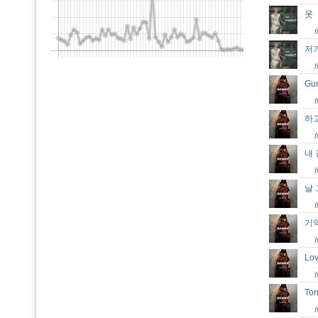
저
Gum
하
내 
날
기
Lo
To