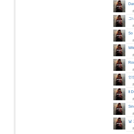
Da
그
So
Wi
Ro
인
It 
Sin
날 