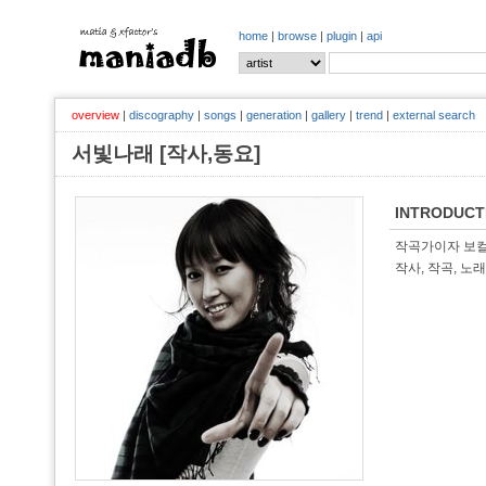
home
|
browse
|
plugin
|
api
overview
|
discography
|
songs
|
generation
|
gallery
|
trend
|
external search
서빛나래 [작사,동요]
INTRODUCT
작곡가이자 보컬
작사, 작곡, 노