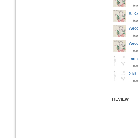
fr
천국
fr
Wed
fr
Wedd
fr
Turn
fr
예
fr
REVIEW