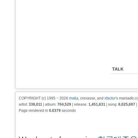
TALK
COPYRIGHT (c) 1995 ~ 2026
matia
, crevasse, and
xfactor
's maniadb.co
artist:
338,011
| album:
704,529
| release:
1,451,631
| song:
6,025,697
|
Page rendered in
0.0379
seconds