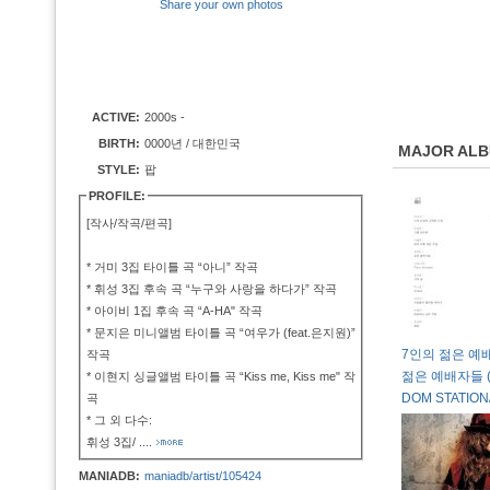
Share your own photos
ACTIVE:
2000s -
BIRTH:
0000년 / 대한민국
MAJOR AL
STYLE:
팝
PROFILE:
[작사/작곡/편곡]
* 거미 3집 타이틀 곡 “아니” 작곡
* 휘성 3집 후속 곡 “누구와 사랑을 하다가” 작곡
* 아이비 1집 후속 곡 “A-HA" 작곡
* 문지은 미니앨범 타이틀 곡 “여우가 (feat.은지원)”
7인의 젊은 예배
작곡
젊은 예배자들 (2
* 이현지 싱글앨범 타이틀 곡 “Kiss me, Kiss me" 작
DOM STATIO
곡
* 그 외 다수:
휘성 3집/
....
MANIADB:
maniadb/artist/105424