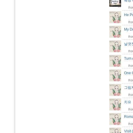
웨딩 데
fr
He P
fr
My 
fr
날갯
fr
Turn
fr
One
fr
그림
fr
치
fr
Roma
fr
Vis