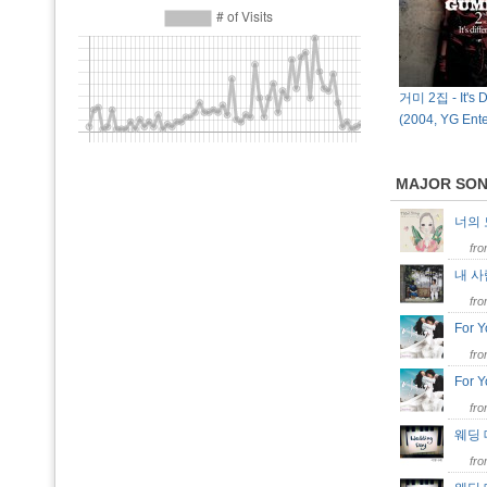
거미 2집 - It's D
(2004, YG Ente
MAJOR SO
너의
fr
내 
fr
For 
fr
For 
fr
웨딩 
fr