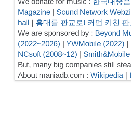
We donate for music :
한국대중음
Magazine
|
Sound Network Webz
hall
|
홍대를 판교로! 커먼 키친 
We are sponsored by :
Beyond Mu
(2022~2026)
|
YWMobile (2022)
|
NCsoft (2008~12)
|
Smith&Mobile
But, many big companies still stea
About maniadb.com :
Wikipedia
|