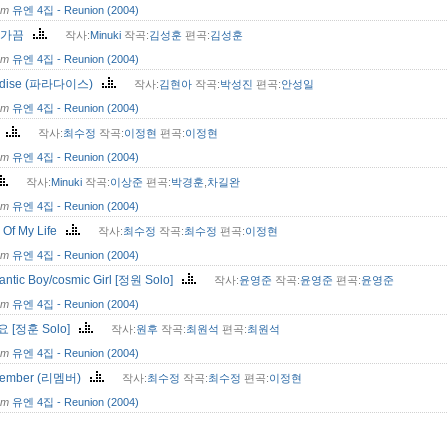
om
유엔 4집 - Reunion (2004)
 가끔
작사:
Minuki
작곡:
김성훈
편곡:
김성훈
om
유엔 4집 - Reunion (2004)
adise (파라다이스)
작사:
김현아
작곡:
박성진
편곡:
안성일
om
유엔 4집 - Reunion (2004)
i
작사:
최수정
작곡:
이정현
편곡:
이정현
om
유엔 4집 - Reunion (2004)
작사:
Minuki
작곡:
이상준
편곡:
박경훈
,
차길완
om
유엔 4집 - Reunion (2004)
 Of My Life
작사:
최수정
작곡:
최수정
편곡:
이정현
om
유엔 4집 - Reunion (2004)
ntic Boy/cosmic Girl [정원 Solo]
작사:
윤영준
작곡:
윤영준
편곡:
윤영준
om
유엔 4집 - Reunion (2004)
 [정훈 Solo]
작사:
원후
작곡:
최원석
편곡:
최원석
om
유엔 4집 - Reunion (2004)
ember (리멤버)
작사:
최수정
작곡:
최수정
편곡:
이정현
om
유엔 4집 - Reunion (2004)