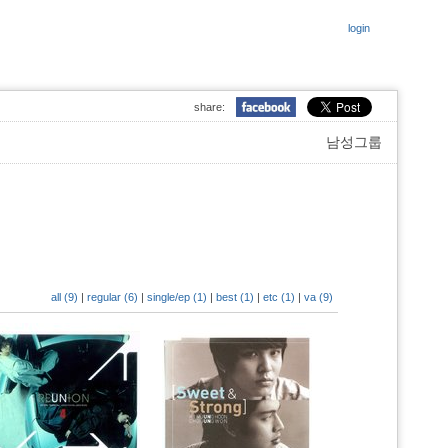
login
share:
남성그룹
all (9)
|
regular (6)
|
single/ep (1)
|
best (1)
|
etc (1)
|
va (9)