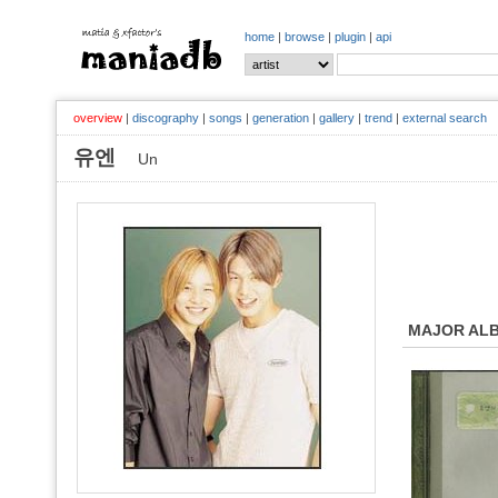
home
|
browse
|
plugin
|
api
overview
|
discography
|
songs
|
generation
|
gallery
|
trend
|
external search
유엔
Un
MAJOR AL