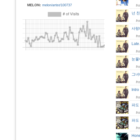
MELON:
melon/artist/100737
fr
넌 
fr
사랑
fr
Late
fr
눈물
fr
그
fr
Intr
fr
파도 
fr
파도 
fr
Hone