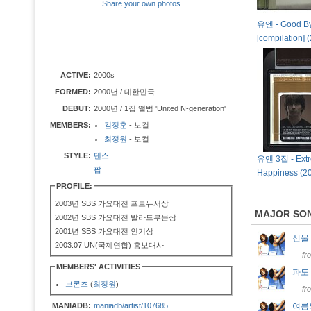
Share your own photos
유엔 - Good By
[compilation]
ACTIVE:
2000s
FORMED:
2000년 / 대한민국
DEBUT:
2000년 / 1집 앨범 'United N-generation'
MEMBERS:
김정훈
- 보컬
최정원
- 보컬
STYLE:
댄스
유엔 3집 - Ext
팝
Happiness (
PROFILE:
2003년 SBS 가요대전 프로듀서상
MAJOR SO
2002년 SBS 가요대전 발라드부문상
2001년 SBS 가요대전 인기상
선물 (
2003.07 UN(국제연합) 홍보대사
fr
MEMBERS' ACTIVITIES
파
브론즈
(
최정원
)
fr
MANIADB:
maniadb/artist/107685
여름