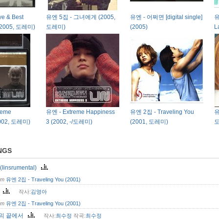
e & Best
유엔 5집 - 그녀에게 (2005,
유엔 - 어쩌면 [digital single]
유
 (2005, 도레미)
도레미)
(2005)
L
reme
유엔 - Extreme Happiness
유엔 2집 - Traveling You
유
2002, 도레미)
3 (2002, -/도레미)
(2001, 도레미)
도
NGS
Iinsrumental)
om
유엔 2집 - Traveling You (2001)
도
작사:
김영아
om
유엔 2집 - Traveling You (2001)
의 끝에서
작사:
최수정
작곡:
최수정