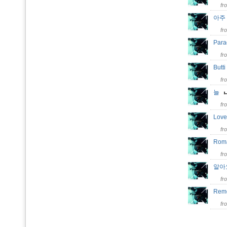
fr
아주
fr
Par
fr
Butt
fr
늘
fr
Love
fr
Roma
fr
알아요
fr
Rem
fr