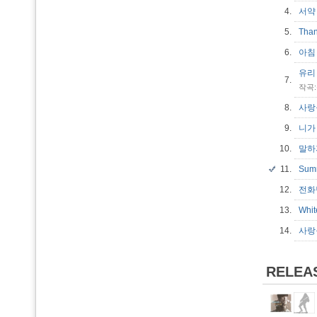
4.
서
5.
Tha
6.
아
유리 
7.
작곡:
8.
사랑
9.
니가
10.
말
11.
Sum
12.
전화
13.
Whit
14.
사랑을
RELEA