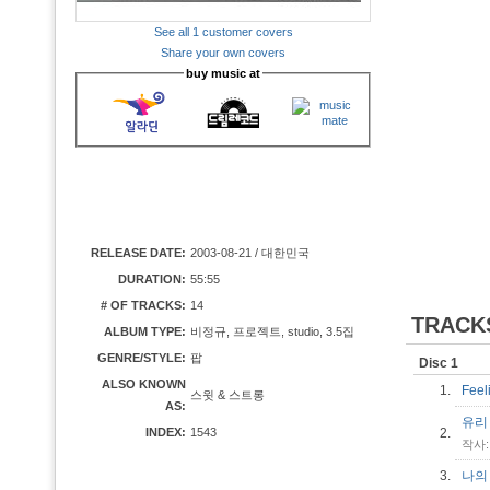
See all 1 customer covers
Share your own covers
buy music at
RELEASE DATE:
2003-08-21 / 대한민국
DURATION:
55:55
# OF TRACKS:
14
TRACK
ALBUM TYPE:
비정규, 프로젝트, studio, 3.5집
GENRE/STYLE:
팝
Disc 1
ALSO KNOWN
1.
Fee
스윗 & 스트롱
AS:
유리
INDEX:
1543
2.
작사:
3.
나의