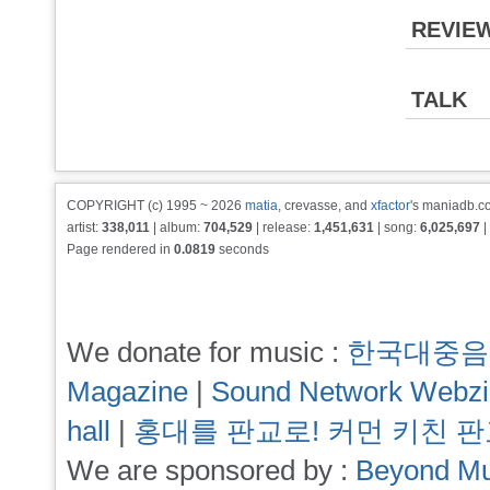
REVIE
TALK
COPYRIGHT (c) 1995 ~ 2026
matia
, crevasse, and
xfactor
's maniadb.co
artist:
338,011
| album:
704,529
| release:
1,451,631
| song:
6,025,697
|
Page rendered in
0.0819
seconds
We donate for music :
한국대중음
Magazine
|
Sound Network Webz
hall
|
홍대를 판교로! 커먼 키친 
We are sponsored by :
Beyond Mu