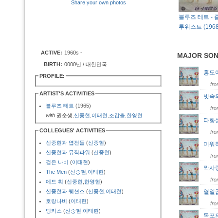
Share your own photos
블루즈 테트 -
투위스트 (1968
ACTIVE:
1960s -
MAJOR SO
BIRTH:
0000년 / 대한민국
홍도
PROFILE:
fr
ARTIST'S ACTIVITIES
빗속
블루즈 테트
(1965)
fr
with
권순생,
신중현
,
이태현
,
조갑출
,
한영현
타향
COLLEGUES' ACTIVITIES
fr
신중현과 엽전들
(
신중현
)
미워
신중현과 뮤직파워
(
신중현
)
fr
검은 나비
(
이태현
)
짝사
The Men
(
신중현
,
이태현
)
fr
에드 훠
(
신중현
,
한영현
)
신중현과 퀘션스
(
신중현
,
이태현
)
열일
호랑나비
(
이태현
)
fr
덩키스
(
신중현
,
이태현
)
목포