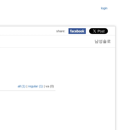
login
share:
남성솔로
all (1)
|
regular (1)
|
va (0)