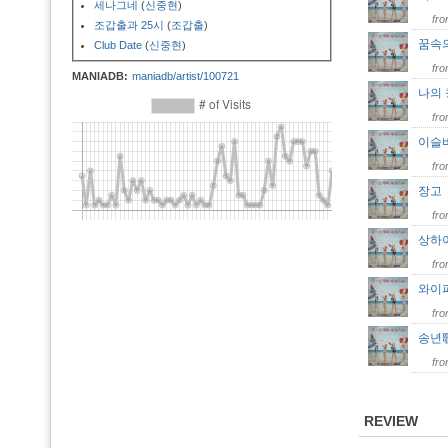
세나그네
(
신중현
)
fr
조갑출과 25시
(
조갑출
)
꿈속
Club Date
(
신중현
)
fr
MANIADB:
maniadb/artist/100721
나의
fr
이슬
fr
장
fr
상하
fr
와이
fr
송년
fr
REVIEW