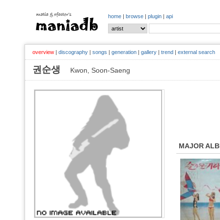
home
|
browse
|
plugin
|
api
overview
|
discography
|
songs
|
generation
|
gallery
|
trend
|
external search
권순생
Kwon, Soon-Saeng
MAJOR AL