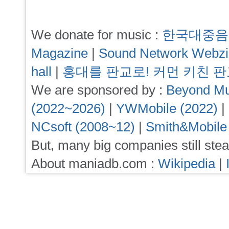
We donate for music :
한국대중음
Magazine
|
Sound Network Webz
hall
|
홍대를 판교로! 커먼 키친 
We are sponsored by :
Beyond Mu
(2022~2026)
|
YWMobile (2022)
|
NCsoft (2008~12)
|
Smith&Mobile
But, many big companies still stea
About maniadb.com :
Wikipedia
|