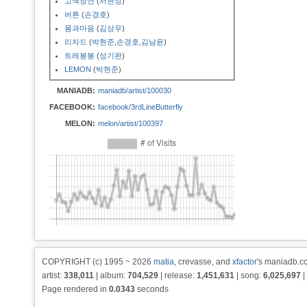
고색창연
(
서현정
)
버튼
(
손경호
)
몸과마음
(
김상우
)
리자드
(
박현준
,
손경호
,
김남윤
)
트레봉봉
(
성기완
)
LEMON
(
박현준
)
MANIADB:
maniadb/artist/100030
FACEBOOK:
facebook/3rdLineButterfly
MELON:
melon/artist/100397
COPYRIGHT (c) 1995 ~ 2026
matia
, crevasse, and
xfactor
's maniadb.co
artist:
338,011
| album:
704,529
| release:
1,451,631
| song:
6,025,697
|
Page rendered in
0.0343
seconds