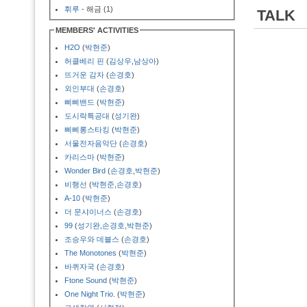
휘루
- 해금 (1)
TALK
MEMBERS' ACTIVITIES
H2O
(
박현준
)
허클베리 핀
(
김상우
,
남상아
)
뜨거운 감자
(
손경호
)
외인부대
(
손경호
)
삐삐밴드
(
박현준
)
도시락특공대
(
성기완
)
삐삐롱스타킹
(
박현준
)
서울전자음악단
(
손경호
)
카리스마
(
박현준
)
Wonder Bird
(
손경호
,
박현준
)
비행선
(
박현준
,
손경호
)
A-10
(
박현준
)
더 문샤이너스
(
손경호
)
99
(
성기완
,
손경호
,
박현준
)
조승우와 데블스
(
손경호
)
The Monotones
(
박현준
)
바퀴자국
(
손경호
)
Ftone Sound
(
박현준
)
One Night Trio.
(
박현준
)