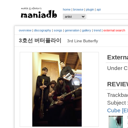
home
|
browse
|
plugin
|
api
overview
|
discography
|
songs
|
generation
|
gallery
|
trend
|
external search
3호선 버터플라이
3rd Line Butterfly
Extern
Under C
REVI
Trackbac
Subject 
Cube [E