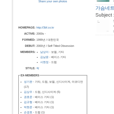
Share your own photos
가슴네트워
Subject 
HOMEPAGE:
http://3bf.co.kr
ACTIVE:
2000s -
FORMED:
1999년 / 대한민국
DEBUT:
2000년 / Self-Titled Obsession
MEMBERS:
남상아
- 보컬, 기타
김남윤
- 베이스 기타
서현정
- 드럼
STYLE:
락
EX-MEMBERS
성기완
- 기타, 드럼, 보컬, 신디사이져, 아코디언
(17)
김상우
- 드럼, 신디사이져 (5)
권효준
- 베이스 기타 (1)
김규형
- 베이스 기타 (1)
박현준
- 베이스 기타 (1)
손경호
- 드럼 (1)