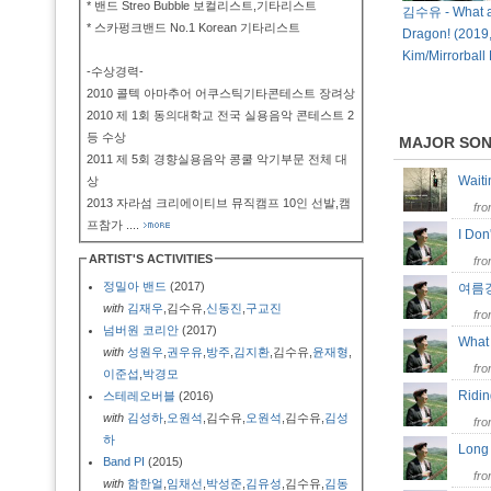
* 밴드 Streo Bubble 보컬리스트,기타리스트
김수유 - What a 
* 스카펑크밴드 No.1 Korean 기타리스트
Dragon! (2019
Kim/Mirrorball
-수상경력-
2010 콜텍 아마추어 어쿠스틱기타콘테스트 장려상
2010 제 1회 동의대학교 전국 실용음악 콘테스트 2
등 수상
MAJOR SO
2011 제 5회 경향실용음악 콩쿨 악기부문 전체 대
Wait
상
2013 자라섬 크리에이티브 뮤직캠프 10인 선발,캠
fr
프참가
....
I Do
ARTIST'S ACTIVITIES
fr
정밀아 밴드
(2017)
여름
with
김재우
,김수유,
신동진
,
구교진
fr
넘버원 코리안
(2017)
What 
with
성원우
,
권우유
,
방주
,
김지환
,김수유,
윤재형
,
fr
이준섭
,
박경모
Ridi
스테레오버블
(2016)
with
김성하
,
오원석
,김수유,
오원석
,김수유,
김성
fr
하
Long
Band PI
(2015)
fr
with
함한얼
,
임채선
,
박성준
,
김유성
,김수유,
김동