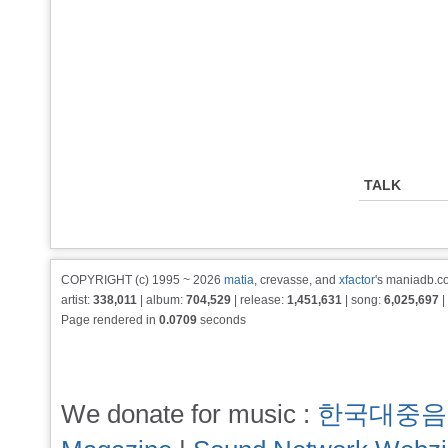
TALK
COPYRIGHT (c) 1995 ~ 2026
matia
, crevasse, and
xfactor
's maniadb.co
artist:
338,011
| album:
704,529
| release:
1,451,631
| song:
6,025,697
|
Page rendered in
0.0709
seconds
We donate for music :
한국대중음