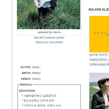
MAJOR AL
uploaded by xfactor
See all 2 customer photos
Share your own photos
넘버원 코리안 - 달
single] (20
안/Mirrorball M
ACTIVE:
2010s -
BIRTH:
0000년
DEBUT:
2015년
PROFILE:
EDUCATION
* 서울예술대학교 실용음악과
* 육군사관학교 군악대 전역
* 기타리스트 송유진, 오정수 사사