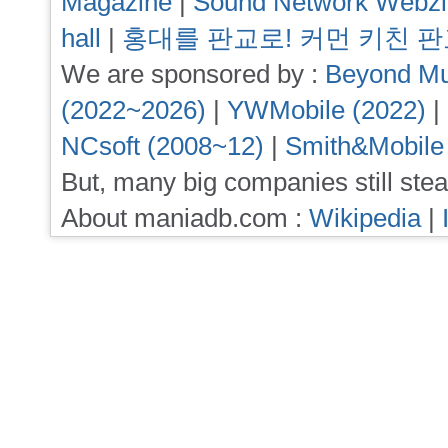
Magazine
|
Sound Network Webz
hall
|
홍대를 판교로! 커먼 키친 
We are sponsored by :
Beyond Mu
(2022~2026)
|
YWMobile (2022)
|
NCsoft (2008~12)
|
Smith&Mobile
But, many big companies still stea
About maniadb.com :
Wikipedia
|