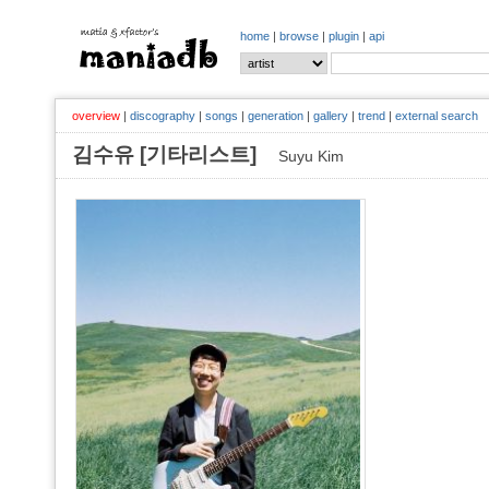
home
|
browse
|
plugin
|
api
overview
|
discography
|
songs
|
generation
|
gallery
|
trend
|
external search
김수유 [기타리스트]
Suyu Kim