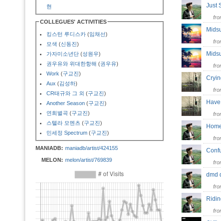
Just
현
fr
COLLEGUES' ACTIVITIES
Midsu
킹스턴 루디스카
(
임채선
)
fr
모색
(
신동진
)
Mids
가자미소년단
(
성원우
)
권우유와 위대한항해
(
권우유
)
fr
Work
(
구교진
)
Cryi
Aux
(
김성하
)
fr
CR태규와 그 외
(
구교진
)
Have
Another Season
(
구교진
)
연희별곡
(
구교진
)
fr
스텔라 모멘츠
(
구교진
)
Hom
민세정 Spectrum
(
구교진
)
fr
MANIADB:
maniadb/artist/424155
Conf
MELON:
melon/artist/769839
fr
dmd
fr
Ridin
fr