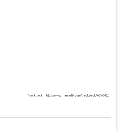
Trackback :: http://www.maniadb.com/trackback/A770410