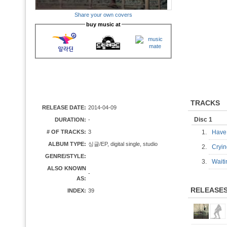
Share your own covers
buy music at
TRACKS
RELEASE DATE:
2014-04-09
Disc 1
DURATION:
-
# OF TRACKS:
3
1.
Have
ALBUM TYPE:
싱글/EP, digital single, studio
2.
Cryi
GENRE/STYLE:
3.
Wait
ALSO KNOWN
-
AS:
RELEASE
INDEX:
39