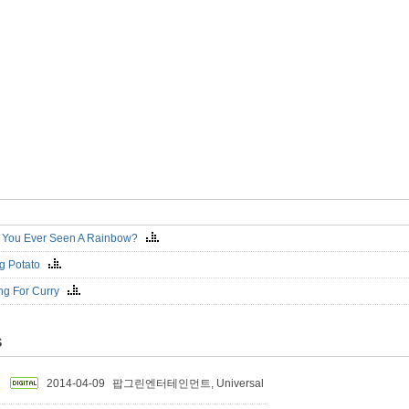
 You Ever Seen A Rainbow?
ng Potato
ing For Curry
S
2014-04-09
팝그린엔터테인먼트, Universal