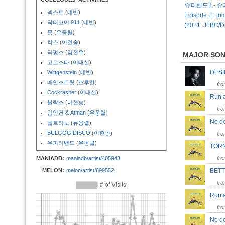
슈퍼밴드2 - 슈
넥스트
(
데빈
)
Episode.11 [o
닥터코어 911
(
데빈
)
(2021, JTBC/
못
(
유웅렬
)
칵스
(
이현송
)
딕펑스
(
김현우
)
MAJOR SO
고고스타
(
이태선
)
DES
Wittgenstein
(
데빈
)
메인스트릿
(
조후찬
)
fr
Cockrasher
(
이태선
)
Run 
블락스
(
이현송
)
fr
임인건 & Atman
(
유웅렬
)
No do
웹트리노
(
유웅렬
)
BULGOGIDISCO
(
이현송
)
fr
유피리밴드
(
유웅렬
)
TOR
MANIADB:
maniadb/artist/405943
fr
MELON:
melon/artist/699552
BET
fr
Run
fr
No d