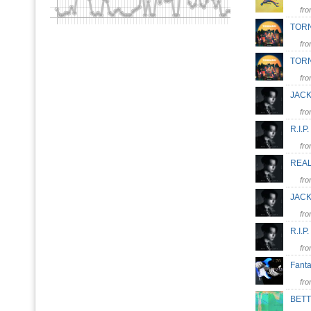
fr
TORN
fr
TOR
fr
JAC
fr
R.I.P
fr
REA
fr
JACK
fr
R.I.
fr
Fant
fr
BETT