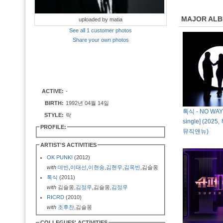
MAJOR AL
uploaded by matia
See all 1 customer photos
Share your own photos
ACTIVE:
-
BIRTH:
1992년 04월 14일
톡식 - NO WAY O
STYLE:
락
single] (2025
PROFILE:
뮤직앤뉴)
ARTIST'S ACTIVITIES
OK PUNK!
(2012)
with
데빈
,
이태선
,
이현송
,
김현우
,
김옥빈
,김슬옹
톡식
(2011)
with
김슬옹,
김정우
,김슬옹,
김정우
RICRD
(2010)
with
조후찬
,김슬옹
COLLEGUES' ACTIVITIES