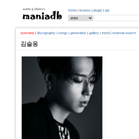
home
|
browse
|
plugin
|
api
overview
|
discography
|
songs
|
generation
|
gallery
|
trend
|
external search
김슬옹