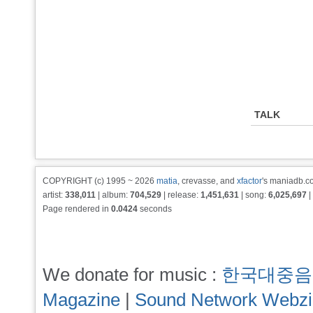
TALK
COPYRIGHT (c) 1995 ~ 2026
matia
, crevasse, and
xfactor
's maniadb.co
artist:
338,011
| album:
704,529
| release:
1,451,631
| song:
6,025,697
|
Page rendered in
0.0424
seconds
We donate for music :
한국대중음
Magazine
|
Sound Network Webz