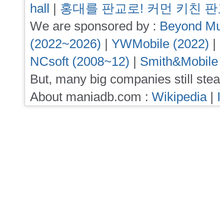
hall
|
홍대를 판교로! 커먼 키친 
We are sponsored by :
Beyond Mu
(2022~2026)
|
YWMobile (2022)
|
NCsoft (2008~12)
|
Smith&Mobile
But, many big companies still stea
About maniadb.com :
Wikipedia
|