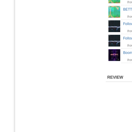
fr
BET
fr
Follo
fr
Foll
fr
Boo
fr
REVIEW