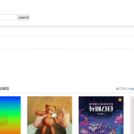
BUMS
all (74)
|
regu