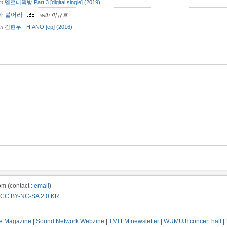
om
멜로디책방 Part 3 [digital single] (2019)
아 불어라
with 이규호
om
김현우 - HIANO [ep] (2016)
m (contact :
email
)
CC BY-NC-SA 2.0 KR
e Magazine
|
Sound Network Webzine
|
TMI FM newsletter
|
WUMUJI concert hall
|