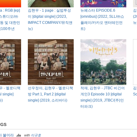
 : RGB [ep]
김현우 - 1 page : 실밥투성
뉴페스타 EPISODE.6
김
심 스튜디오/㈜
이 [digital single] (2023,
[omnibus] (2022, SLL/㈜쇼
(
운동 및 대한민
IMPACT COMPANY/뮤직앤
플레이/카카오 엔터테인먼
뉴
100주년
뉴)
트)
우 - 멜로디책
선우정아, 김현우 - 멜로디책
적재, 김현우 - JTBC 비긴어
김현
l single]
방 Part 1, Part 2 [digital
게인3 Episode 10 [digital
So
다)
single] (2019, 소리바다)
single] (2019, JTBC/(주)인
터파크)
NGS
아 불어라
with
이규호