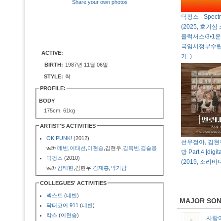
Share your own photos
딕펑스 - Spectra
(2025, 호기
플럭서스/3•1
국임시정부수립
ACTIVE:
-
기..)
BIRTH:
1987년 11월 06일
STYLE:
락
PROFILE:
BODY
175cm, 61kg
ARTIST'S ACTIVITIES
OK PUNK!
(2012)
선우정아, 김현
with
데빈
,
이태선
,
이현송
,김현우,
김옥빈
,
김슬옹
방 Part 4 [digita
딕펑스
(2010)
(2019, 소리바
with
김태현
,김현우,
김재흥
,
박가람
COLLEGUES' ACTIVITIES
넥스트
(
데빈
)
MAJOR SO
닥터코어 911
(
데빈
)
칵스
(
이현송
)
사랑