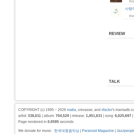
fr
사랑
fr
REVIEW
TALK
COPYRIGHT (c) 1995 ~ 2026
matia
, crevasse, and
xfactor
's maniadb.co
artist:
338,011
| album:
704,529
| release:
1,451,631
| song:
6,025,697
|
Page rendered in
0.0595
seconds
We donate for music :
한국대중음악상
|
Paranoid Magazine
|
Jazzpeopl