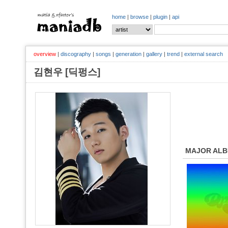
home
|
browse
|
plugin
|
api
overview
|
discography
|
songs
|
generation
|
gallery
|
trend
|
external search
김현우 [딕펑스]
MAJOR AL