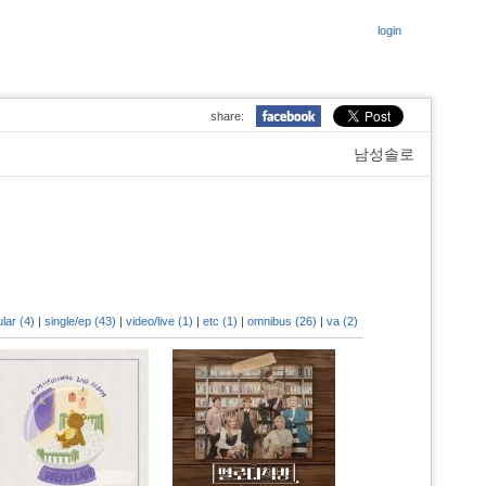
login
share:
남성솔로
lar (4)
|
single/ep (43)
|
video/live (1)
|
etc (1)
|
omnibus (26)
|
va (2)