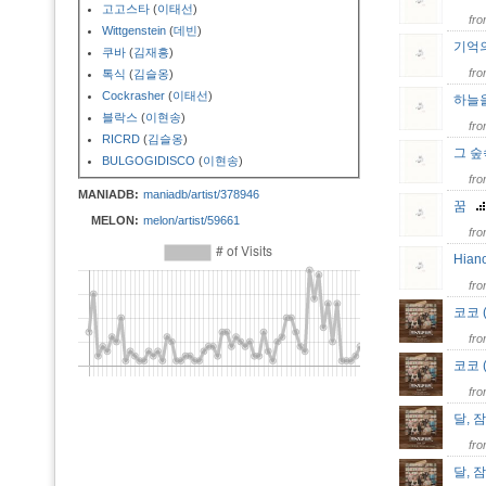
고고스타
(
이태선
)
fr
Wittgenstein
(
데빈
)
기억
쿠바
(
김재흥
)
fr
톡식
(
김슬옹
)
Cockrasher
(
이태선
)
하늘
블락스
(
이현송
)
fr
RICRD
(
김슬옹
)
그 
BULGOGIDISCO
(
이현송
)
fr
MANIADB:
maniadb/artist/378946
꿈
MELON:
melon/artist/59661
fr
Hia
fr
코코 
fr
코코 (
fr
달, 잠
fr
달, 잠,