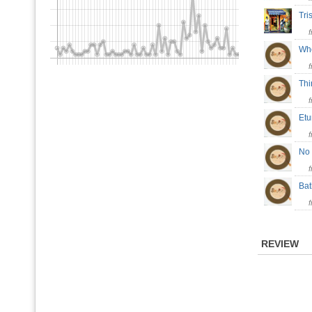
Tr
Whe
Thi
Et
No
Ba
REVIEW