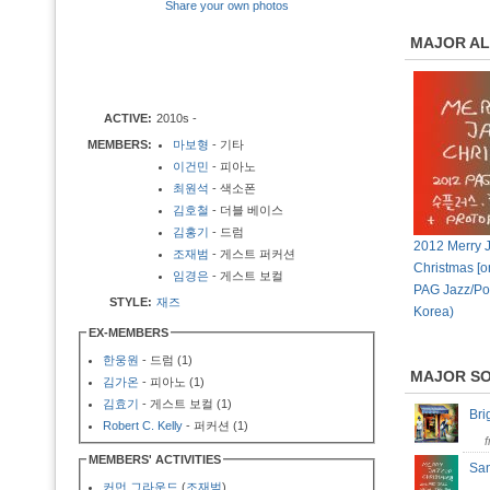
Share your own photos
MAJOR A
ACTIVE:
2010s -
MEMBERS:
마보형
- 기타
이건민
- 피아노
최원석
- 색소폰
김호철
- 더블 베이스
김홍기
- 드럼
2012 Merry 
조재범
- 게스트 퍼커션
Christmas [o
임경은
- 게스트 보컬
PAG Jazz/P
STYLE:
재즈
Korea)
EX-MEMBERS
한웅원
- 드럼 (1)
MAJOR S
김가온
- 피아노 (1)
김효기
- 게스트 보컬 (1)
Br
Robert C. Kelly
- 퍼커션 (1)
MEMBERS' ACTIVITIES
San
커먼 그라운드
(
조재범
)