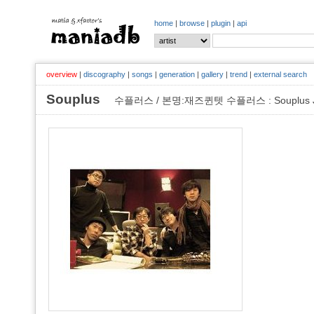
home
|
browse
|
plugin
|
api
overview
|
discography
|
songs
|
generation
|
gallery
|
trend
|
external search
Souplus
수플러스 / 본명:재즈퀸텟 수플러스 : Souplus Ja