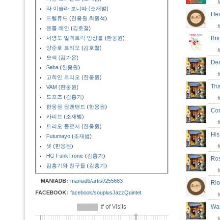
라 이슬라 보니따
(
조재범
)
Hea
프렐류드
(
한웅원
,
최원석
)
젠틀 레인
(
김호철
)
서영도 일렉트릭 앙상블
(
한웅원
)
Br
양준호 트리오
(
김호철
)
모색
(
김가온
)
De
Seba
(
한웅원
)
고희안 트리오
(
한웅원
)
Th
VAM
(
한웅원
)
드포즈
(
김홍기
)
한웅원 원맨밴드
(
한웅원
)
Co
카리브
(
조재범
)
트리오 클로저
(
한웅원
)
Hi
Futumayo
(
조재범
)
셋
(
한웅원
)
HG FunkTronic
(
김홍기
)
Ro
김홍기와 친구들
(
김홍기
)
MANIADB:
maniadb/artist/255683
Ri
FACEBOOK:
facebook/souplusJazzQuintet
Wa