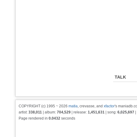
TALK
COPYRIGHT (c) 1995 ~ 2026
matia
, crevasse, and
xfactor
's maniadb.co
artist:
338,011
| album:
704,529
| release:
1,451,631
| song:
6,025,697
|
Page rendered in
0.0432
seconds