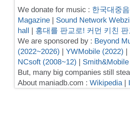
We donate for music :
한국대중음
Magazine
|
Sound Network Webz
hall
|
홍대를 판교로! 커먼 키친 
We are sponsored by :
Beyond Mu
(2022~2026)
|
YWMobile (2022)
|
NCsoft (2008~12)
|
Smith&Mobile
But, many big companies still stea
About maniadb.com :
Wikipedia
|