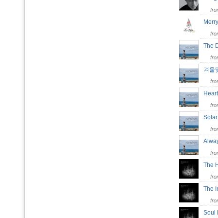
fr
Merr
fr
The 
fr
겨울
fr
Hear
fr
Sol
fr
Alw
fr
The 
fr
The 
fr
Soul