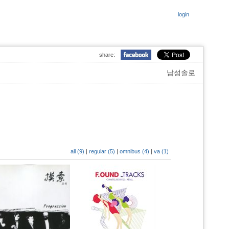
login
share:
남성솔로
all (9)
|
regular (5)
|
omnibus (4)
|
va (1)