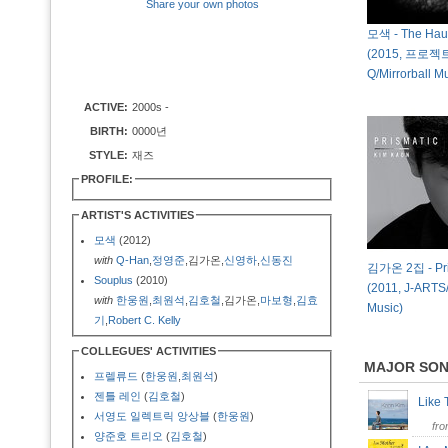
Share your own photos
모색 - The Hau
(2015, 프로젝
Q/Mirrorball M
ACTIVE:
2000s -
BIRTH:
0000년
STYLE:
재즈
PROFILE:
ARTIST'S ACTIVITIES
모색
(2012)
with
Q-Han
,
정영준
,김가온,
신영하
,
신동진
김가온 2집 - Pri
Souplus
(2010)
(2011, J-ARTS
with
한웅원
,
최원석
,
김호철
,김가온,
마보형
,
김효
Music)
기
,
Robert C. Kelly
COLLEGUES' ACTIVITIES
MAJOR SO
프렐류드
(
한웅원
,
최원석
)
젠틀 레인
(
김호철
)
Like
서영도 일렉트릭 앙상블
(
한웅원
)
fr
양준호 트리오
(
김호철
)