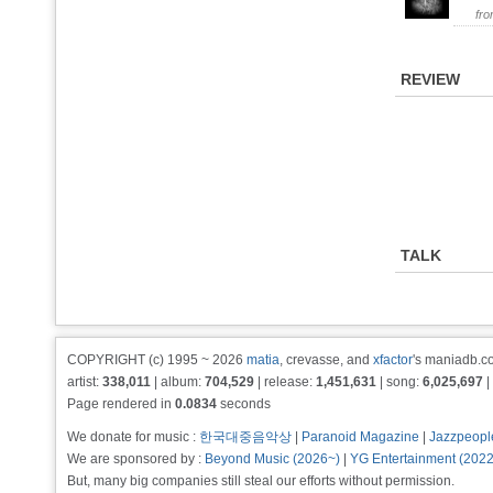
fr
REVIEW
TALK
COPYRIGHT (c) 1995 ~ 2026
matia
, crevasse, and
xfactor
's maniadb.co
artist:
338,011
| album:
704,529
| release:
1,451,631
| song:
6,025,697
|
Page rendered in
0.0834
seconds
We donate for music :
한국대중음악상
|
Paranoid Magazine
|
Jazzpeopl
We are sponsored by :
Beyond Music (2026~)
|
YG Entertainment (202
But, many big companies still steal our efforts without permission.