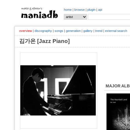
home
|
browse
|
plugin
|
api
overview
|
discography
|
songs
|
generation
|
gallery
|
trend
|
external search
김가온 [Jazz Piano]
MAJOR AL