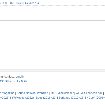
om
모색 - The Haunted Land (2015)
m (contact :
email
)
CC BY-NC-SA 2.0 KR
e Magazine
|
Sound Network Webzine
|
TMI FM newsletter
|
WUMUJI concert hall
|
2~2026)
|
YWMobile (2022)
|
Bugs (2016~22)
|
Soribada (2012~16)
|
NCsoft (2008~