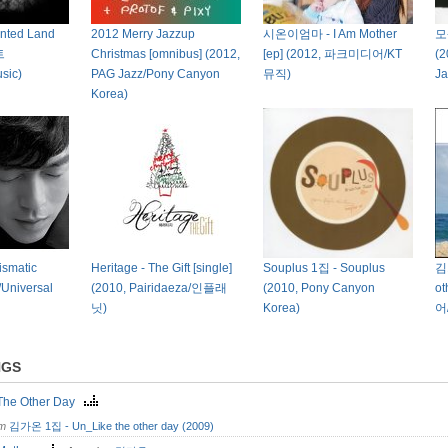
nted Land
2012 Merry Jazzup
시온이엄마 - I Am Mother
모색
트
Christmas [omnibus] (2012,
[ep] (2012, 파크미디어/KT
(2
usic)
PAG Jazz/Pony Canyon
뮤직)
Ja
Korea)
smatic
Heritage - The Gift [single]
Souplus 1집 - Souplus
김
/Universal
(2010, Pairidaeza/인플래
(2010, Pony Canyon
o
닛)
Korea)
어/
NGS
 The Other Day
om
김가온 1집 - Un_Like the other day (2009)