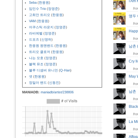
I Am
Seba
(
한웅원
)
fr
임민수 Trio
(
정영준
)
고희안 트리오
(
한웅원
)
앵두
VAM
(
한웅원
)
fr
어쿠스틱 라운지
(
정영준
)
Happ
라비에벨
(
정영준
)
fr
드포즈
(
신영하
)
한웅원 원맨밴드
(
한웅원
)
남촌 (
트리오 클로저
(
한웅원
)
fr
나는 모호
(
정영준
)
Cry 
블랙 뮤조
(
정영준
)
fr
블루 디셈버 유니언
(
Q-Han
)
May 
셋
(
한웅원
)
정밀아 밴드
(
신동진
)
fr
남
MANIADB:
maniadb/artist/238806
fr
Blac
fr
La M
fr
Affo