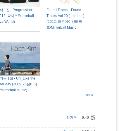
 1집 - Progression
Found Tracks - Found
012, 팍재즈/Mirrorball
Tracks Vol.20 [omnibus]
zz World)
(2012, 파운데이션레코
드/Mirrorball Music)
가온 1집 - Un_Like the
ther day (2009, 라움미디
Mirrorball Music)
김가온
6:40