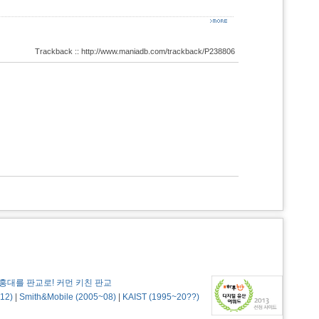
Trackback :: http://www.maniadb.com/trackback/P238806
홍대를 판교로! 커먼 키친 판교
12)
|
Smith&Mobile (2005~08)
|
KAIST (1995~20??)