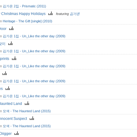
om
김가온 2집 - Prismatic (2011)
y Christmas Happy Holidays
featuring
김가온
om
Heritage - The Gift [single] (2010)
Door
om
김가온 1집 - Un_Like the other day (2009)
맞이
om
김가온 1집 - Un_Like the other day (2009)
tprints
om
김가온 1집 - Un_Like the other day (2009)
ar
om
김가온 1집 - Un_Like the other day (2009)
ays
om
김가온 1집 - Un_Like the other day (2009)
Haunted Land
om
모색 - The Haunted Land (2015)
Innocent Suspect
om
모색 - The Haunted Land (2015)
 Diigger