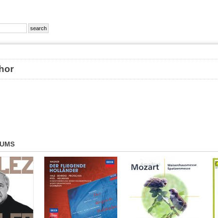
nchor
BUMS