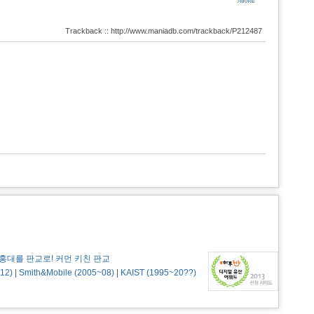
Trackback :: http://www.maniadb.com/trackback/P212487
홍대를 판교로! 커먼 키친 판교
12)
|
Smith&Mobile (2005~08)
|
KAIST (1995~20??)