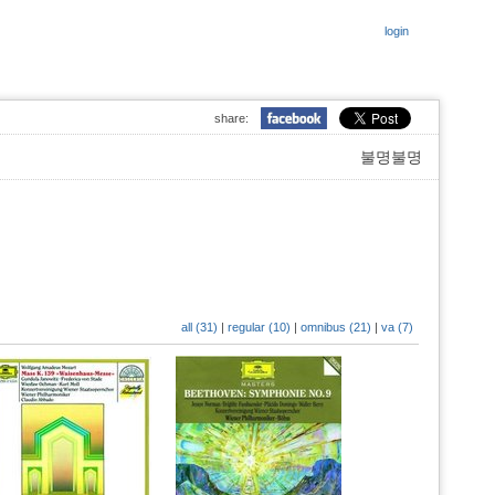
login
share:
불명불명
all (31)
|
regular (10)
|
omnibus (21)
|
va (7)