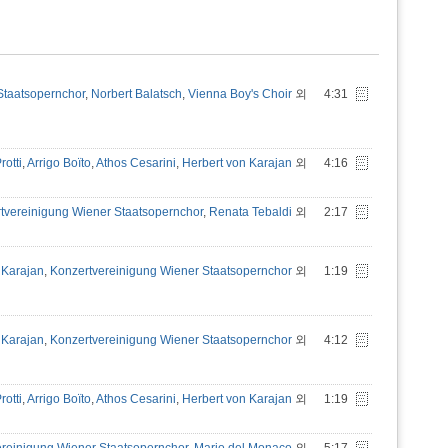
Staatsopernchor
,
Norbert Balatsch
,
Vienna Boy's Choir
외
4:31
rotti
,
Arrigo Boïto
,
Athos Cesarini
,
Herbert von Karajan
외
4:16
tvereinigung Wiener Staatsopernchor
,
Renata Tebaldi
외
2:17
 Karajan
,
Konzertvereinigung Wiener Staatsopernchor
외
1:19
 Karajan
,
Konzertvereinigung Wiener Staatsopernchor
외
4:12
rotti
,
Arrigo Boïto
,
Athos Cesarini
,
Herbert von Karajan
외
1:19