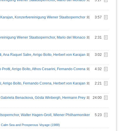
reinigung Wiener Staatsopernchor
,
Mario del Monaco
외
5:17
 Karajan
,
Konzertvereinigung Wiener Staatsopernchor
외
3:57
reinigung Wiener Staatsopernchor
,
Mario del Monaco
외
2:31
i
,
Ana Raquel Satre
,
Arrigo Boïto
,
Herbert von Karajan
외
3:02
 Protti
,
Arrigo Boïto
,
Athos Cesarini
,
Fernando Corena
외
4:32
i
,
Arrigo Boïto
,
Fernando Corena
,
Herbert von Karajan
외
2:21
,
Gabriela Benackova
,
Gösta Winbergh
,
Hermann Prey
외
24:00
atsopernchor
,
Walter Hagen-Groll
,
Wiener Philharmoniker
5:23
sy; Calm Sea and Prosperous Voyage (1988)