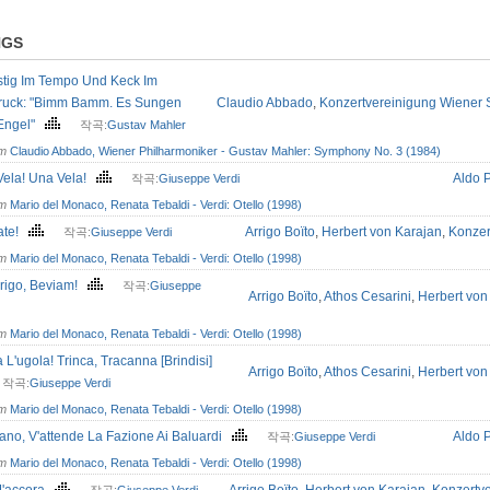
NGS
stig Im Tempo Und Keck Im
ruck: "Bimm Bamm. Es Sungen
Claudio Abbado
,
Konzertvereinigung Wiener 
 Engel"
작곡:
Gustav Mahler
om
Claudio Abbado, Wiener Philharmoniker - Gustav Mahler: Symphony No. 3 (1984)
Vela! Una Vela!
Aldo P
작곡:
Giuseppe Verdi
om
Mario del Monaco, Renata Tebaldi - Verdi: Otello (1998)
tate!
Arrigo Boïto
,
Herbert von Karajan
,
Konzer
작곡:
Giuseppe Verdi
om
Mario del Monaco, Renata Tebaldi - Verdi: Otello (1998)
rigo, Beviam!
작곡:
Giuseppe
Arrigo Boïto
,
Athos Cesarini
,
Herbert von
om
Mario del Monaco, Renata Tebaldi - Verdi: Otello (1998)
ia L'ugola! Trinca, Tracanna [Brindisi]
Arrigo Boïto
,
Athos Cesarini
,
Herbert von
작곡:
Giuseppe Verdi
om
Mario del Monaco, Renata Tebaldi - Verdi: Otello (1998)
ano, V'attende La Fazione Ai Baluardi
Aldo P
작곡:
Giuseppe Verdi
om
Mario del Monaco, Renata Tebaldi - Verdi: Otello (1998)