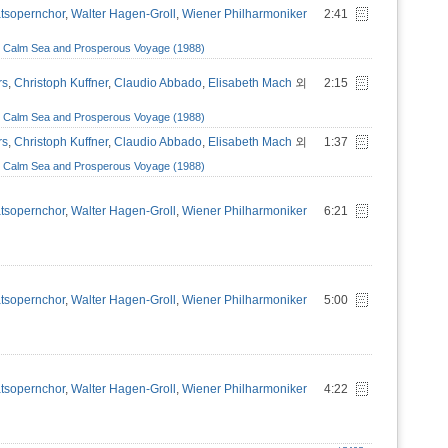
atsopernchor
,
Walter Hagen-Groll
,
Wiener Philharmoniker
2:41
sy; Calm Sea and Prosperous Voyage (1988)
rs
,
Christoph Kuffner
,
Claudio Abbado
,
Elisabeth Mach
외
2:15
sy; Calm Sea and Prosperous Voyage (1988)
rs
,
Christoph Kuffner
,
Claudio Abbado
,
Elisabeth Mach
외
1:37
sy; Calm Sea and Prosperous Voyage (1988)
atsopernchor
,
Walter Hagen-Groll
,
Wiener Philharmoniker
6:21
atsopernchor
,
Walter Hagen-Groll
,
Wiener Philharmoniker
5:00
atsopernchor
,
Walter Hagen-Groll
,
Wiener Philharmoniker
4:22