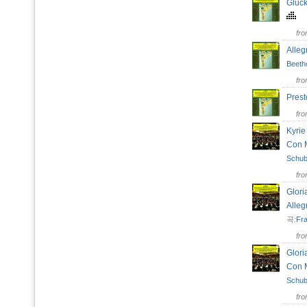
Glück
fr
Alleg
Beeth
fr
Pres
fr
Kyrie
Con
Schub
fr
Glori
Alleg
곡:
Fr
fr
Glori
Con
Schub
fr