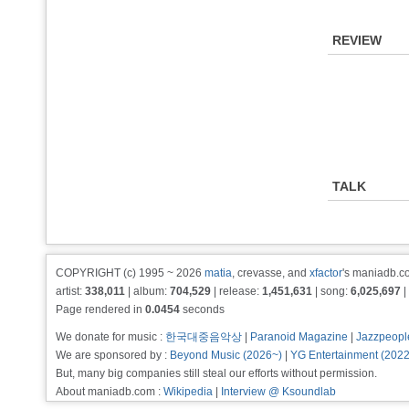
REVIEW
TALK
COPYRIGHT (c) 1995 ~ 2026
matia
, crevasse, and
xfactor
's maniadb.co
artist:
338,011
| album:
704,529
| release:
1,451,631
| song:
6,025,697
|
Page rendered in
0.0454
seconds
We donate for music :
한국대중음악상
|
Paranoid Magazine
|
Jazzpeopl
We are sponsored by :
Beyond Music (2026~)
|
YG Entertainment (202
But, many big companies still steal our efforts without permission.
About maniadb.com :
Wikipedia
|
Interview @ Ksoundlab