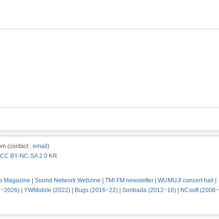
m (contact :
email
)
CC BY-NC-SA 2.0 KR
e Magazine
|
Sound Network Webzine
|
TMI FM newsletter
|
WUMUJI concert hall
|
2~2026)
|
YWMobile (2022)
|
Bugs (2016~22)
|
Soribada (2012~16)
|
NCsoft (2008~