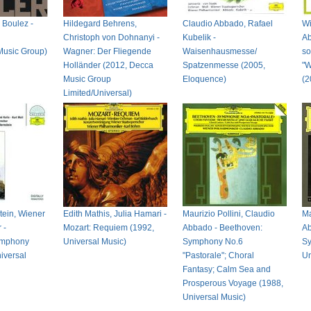
 Boulez -
Hildegard Behrens,
Claudio Abbado, Rafael
Wi
Christoph von Dohnanyi -
Kubelik -
Ab
Music Group)
Wagner: Der Fliegende
Waisenhausmesse/
so
Holländer (2012, Decca
Spatzenmesse (2005,
"W
Music Group
Eloquence)
(2
Limited/Universal)
tein, Wiener
Edith Mathis, Julia Hamari -
Maurizio Pollini, Claudio
Ma
 -
Mozart: Requiem (1992,
Abbado - Beethoven:
Ab
ymphony
Universal Music)
Symphony No.6
Sy
iversal
"Pastorale"; Choral
Un
Fantasy; Calm Sea and
Prosperous Voyage (1988,
Universal Music)