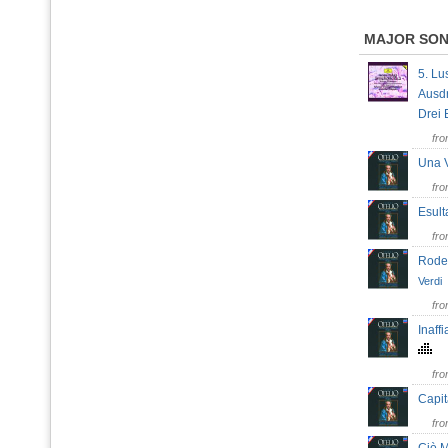
MAJOR SO
5. Lu
Ausd
Drei
fr
Una 
fr
Esul
fr
Rode
Verdi
fr
Inaff
fr
Capit
fr