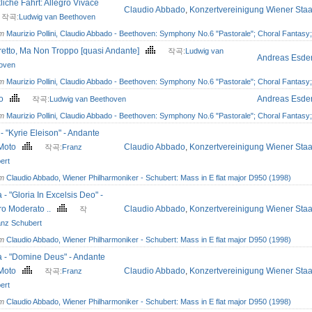
liche Fahrt: Allegro Vivace
Claudio Abbado
,
Konzertvereinigung Wiener Sta
작곡:
Ludwig van Beethoven
om
Maurizio Pollini, Claudio Abbado - Beethoven: Symphony No.6 "Pastorale"; Choral Fanta
retto, Ma Non Troppo [quasi Andante]
작곡:
Ludwig van
Andreas Esde
oven
om
Maurizio Pollini, Claudio Abbado - Beethoven: Symphony No.6 "Pastorale"; Choral Fanta
to
Andreas Esde
작곡:
Ludwig van Beethoven
om
Maurizio Pollini, Claudio Abbado - Beethoven: Symphony No.6 "Pastorale"; Choral Fanta
 - "Kyrie Eleison" - Andante
 Moto
Claudio Abbado
,
Konzertvereinigung Wiener Sta
작곡:
Franz
ert
om
Claudio Abbado, Wiener Philharmoniker - Schubert: Mass in E flat major D950 (1998)
a - "Gloria In Excelsis Deo" -
ro Moderato ..
Claudio Abbado
,
Konzertvereinigung Wiener Sta
작
anz Schubert
om
Claudio Abbado, Wiener Philharmoniker - Schubert: Mass in E flat major D950 (1998)
a - "Domine Deus" - Andante
 Moto
Claudio Abbado
,
Konzertvereinigung Wiener Sta
작곡:
Franz
ert
om
Claudio Abbado, Wiener Philharmoniker - Schubert: Mass in E flat major D950 (1998)