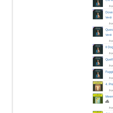
Ciò 
fr
Dove
Verdi
fr
Quest
Verdi
fr
Il Do
fr
Quell
fr
Fugg
fr
4. Pr
fr
Meere
fr