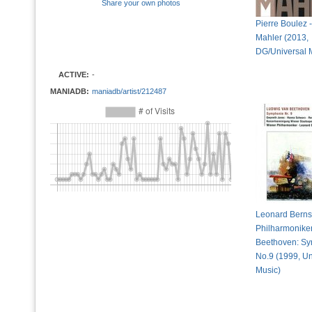
Share your own photos
Pierre Boulez -
Mahler (2013,
DG/Universal 
ACTIVE:
-
MANIADB:
maniadb/artist/212487
Leonard Berns
Philharmoniker
Beethoven: S
No.9 (1999, Un
Music)