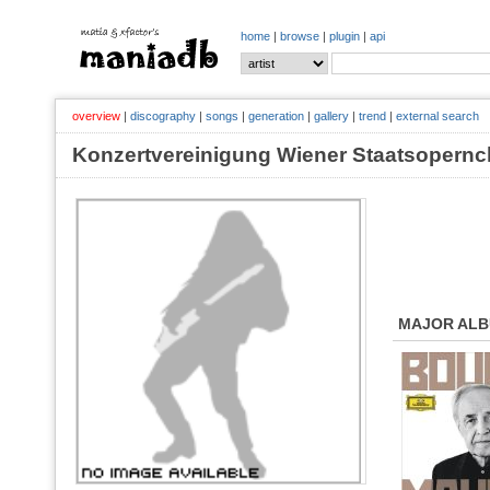
home
|
browse
|
plugin
|
api
overview
|
discography
|
songs
|
generation
|
gallery
|
trend
|
external search
Konzertvereinigung Wiener Staatsoper
MAJOR AL