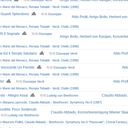
M'accora
Arrigo Boïto
,
Herbert von Karajan
,
Konzertve
작곡:
Giuseppe Verdi
om
Mario del Monaco, Renata Tebaldi - Verdi: Otello (1998)
 Guardi Splendono
작곡:
Giuseppe
Aldo Protti
,
Arrigo Boïto
,
Herbert von
om
Mario del Monaco, Renata Tebaldi - Verdi: Otello (1998)
'è Il Segnale
작곡:
Giuseppe
Arrigo Boïto
,
Herbert von Karajan
,
Konzertve
om
Mario del Monaco, Renata Tebaldi - Verdi: Otello (1998)
ge Ed Il Senato Salutano
Aldo Prott
작곡:
Giuseppe Verdi
om
Mario del Monaco, Renata Tebaldi - Verdi: Otello (1998)
' Innocente Un Fremito
Aldo
작곡:
Giuseppe Verdi
om
Mario del Monaco, Renata Tebaldi - Verdi: Otello (1998)
ite!
Aldo Prott
작곡:
Giuseppe Verdi
om
Mario del Monaco, Renata Tebaldi - Verdi: Otello (1998)
esto - Allegro Assai
Claudio Abbado
작곡:
Ludwig van Beethoven
om
Marjana Lipovsek, Claudio Abbado - Beethoven: Symphony No.9 (1987)
sstille: Poco Sostenuto
Claudio Abbado
,
Konzertvereinigung Wiener Sta
작곡:
Ludwig van Beethoven
om
Maurizio Pollini, Claudio Abbado - Beethoven: Symphony No.6 "Pastorale"; Choral Fanta