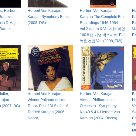
s, Herbert
Herbert Von Karajan -
Herbert Von Karajan -
He
 Brahms:
Karajan Symphony Edition
Karajan The Complete Emi
Ka
 in D Major,
(2008, DG)
Recordings 1946-1984
Re
 Warner
Vol.2-opera & Vocal [카라얀
Vo
100주년 기념 박스세트: Emi
EM
녹음 전집 Vol. (2008, EMI)
utter,
Herbert Von Karajan,
Herbert Von Karajan,
Be
rajan -
Wiener Philharmoniker -
Vienna Philharmonic
He
o (2007, DG)
Tosca/ Price/ Di Stefano/
Orchestra - Symphony
Vi
Taddei/ Karajan (2006,
No.40 & 41/ Herbert Von
St
Decca)
Karajan (2004, Decca)
Co
op
Mu