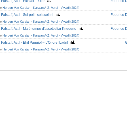
 Falstaff, Act I - Falstaff ... Olà!
Federico 
om
Herbert Von Karajan - Karajan A-Z: Verdi - Vivaldi (2024)
 Falstaff, Act I - Sei polli, sei scellini
Federico 
om
Herbert Von Karajan - Karajan A-Z: Verdi - Vivaldi (2024)
: Falstaff, Act I - Ma è tempo d'assottigliar l'ingegno
Federico 
om
Herbert Von Karajan - Karajan A-Z: Verdi - Vivaldi (2024)
: Falstaff, Act I - Ehi! Paggio! – L'Onore! Ladri!
G
om
Herbert Von Karajan - Karajan A-Z: Verdi - Vivaldi (2024)