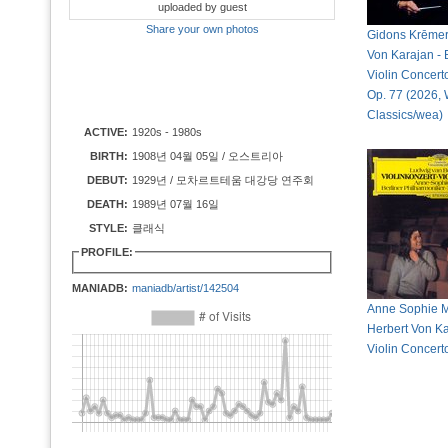
uploaded by guest
Share your own photos
Gidons Krēmer
Von Karajan -
Violin Concerto
Op. 77 (2026,
Classics/wea)
ACTIVE:
1920s - 1980s
BIRTH:
1908년 04월 05일 / 오스트리아
DEBUT:
1929년 / 모차르트테움 대강당 연주회
DEATH:
1989년 07월 16일
STYLE:
클래식
PROFILE:
MANIADB:
maniadb/artist/142504
Anne Sophie M
Herbert Von Ka
Violin Concert