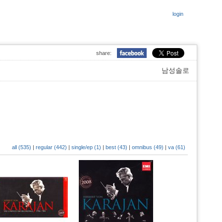
login
share:
남성솔로
all (535)
|
regular (442)
|
single/ep (1)
|
best (43)
|
omnibus (49)
|
va (61)