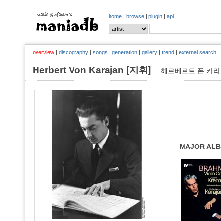
home
|
browse
|
plugin
|
api
overview
|
discography
|
songs
|
generation
|
gallery
|
trend
|
external search
Herbert Von Karajan [지휘]
헤르베르트 폰 카라
MAJOR AL