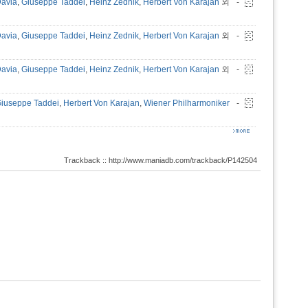
Davia
,
Giuseppe Taddei
,
Heinz Zednik
,
Herbert Von Karajan
외
-
Davia
,
Giuseppe Taddei
,
Heinz Zednik
,
Herbert Von Karajan
외
-
Davia
,
Giuseppe Taddei
,
Heinz Zednik
,
Herbert Von Karajan
외
-
iuseppe Taddei
,
Herbert Von Karajan
,
Wiener Philharmoniker
-
Trackback :: http://www.maniadb.com/trackback/P142504