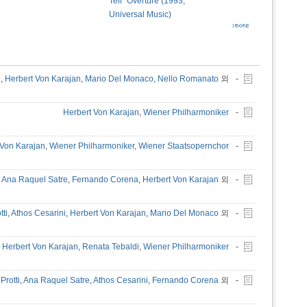
Tell" Overture (1993,
Universal Music)
i
,
Herbert Von Karajan
,
Mario Del Monaco
,
Nello Romanato
외
-
Herbert Von Karajan
,
Wiener Philharmoniker
-
 Von Karajan
,
Wiener Philharmoniker
,
Wiener Staatsopernchor
-
,
Ana Raquel Satre
,
Fernando Corena
,
Herbert Von Karajan
외
-
tti
,
Athos Cesarini
,
Herbert Von Karajan
,
Mario Del Monaco
외
-
Herbert Von Karajan
,
Renata Tebaldi
,
Wiener Philharmoniker
-
Protti
,
Ana Raquel Satre
,
Athos Cesarini
,
Fernando Corena
외
-