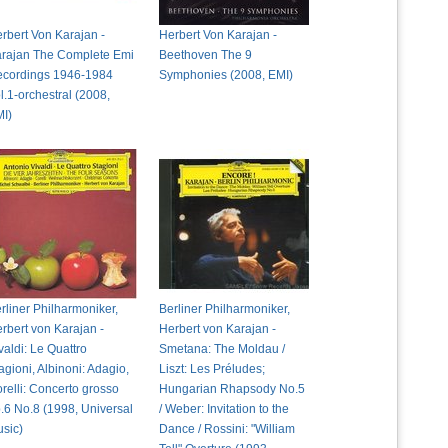
rbert Von Karajan -
Herbert Von Karajan -
rajan The Complete Emi
Beethoven The 9
cordings 1946-1984
Symphonies (2008, EMI)
l.1-orchestral (2008,
I)
rliner Philharmoniker,
Berliner Philharmoniker,
rbert von Karajan -
Herbert von Karajan -
valdi: Le Quattro
Smetana: The Moldau /
agioni, Albinoni: Adagio,
Liszt: Les Préludes;
relli: Concerto grosso
Hungarian Rhapsody No.5
.6 No.8 (1998, Universal
/ Weber: Invitation to the
sic)
Dance / Rossini: "William