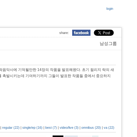
login
share:
남성그룹
 락음악사에 기억될만한 14장의 작품을 발표해왔다. 초기 컬리지 락의 새
를 촉발시키는데 기여하기까지 그들이 발표한 작품들 중에서 중요하지
|
regular (22)
|
single/ep (16)
|
best (7)
|
video/live (3)
|
omnibus (20)
|
va (22)