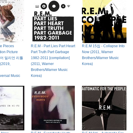
tle Pieces
R.E.M - Part Lies Part Heart
R.E.M 15집 - Collapse Into
tion Picture
Part Truth Part Garbage
Now (2011, Warner
k, 어 밀리언 리틀
1982-2011 [compilation]
Brothers/Warner Music
(2019,
(2011, Warner
Korea)
Brothers/Warner Music
versal Music
Korea)