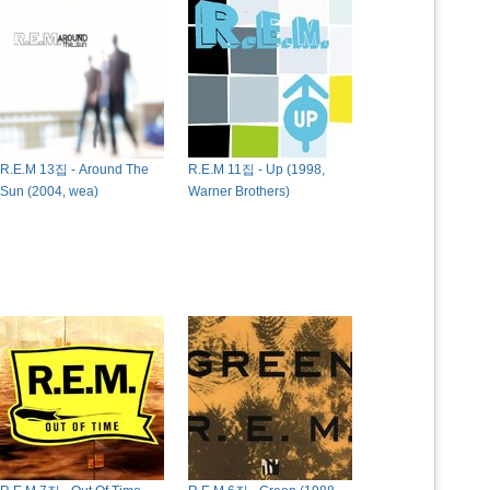
R.E.M 13집 - Around The
R.E.M 11집 - Up (1998,
Sun (2004, wea)
Warner Brothers)