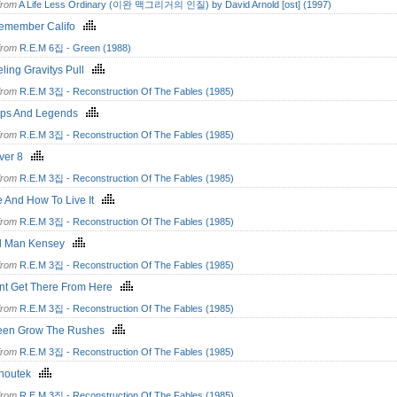
from
A Life Less Ordinary (이완 맥그리거의 인질) by David Arnold [ost] (1997)
Remember Califo
from
R.E.M 6집 - Green (1988)
eling Gravitys Pull
from
R.E.M 3집 - Reconstruction Of The Fables (1985)
ps And Legends
from
R.E.M 3집 - Reconstruction Of The Fables (1985)
iver 8
from
R.E.M 3집 - Reconstruction Of The Fables (1985)
fe And How To Live It
from
R.E.M 3집 - Reconstruction Of The Fables (1985)
d Man Kensey
from
R.E.M 3집 - Reconstruction Of The Fables (1985)
nt Get There From Here
from
R.E.M 3집 - Reconstruction Of The Fables (1985)
een Grow The Rushes
from
R.E.M 3집 - Reconstruction Of The Fables (1985)
houtek
from
R.E.M 3집 - Reconstruction Of The Fables (1985)