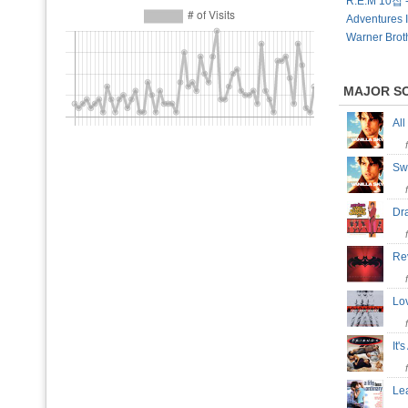
R.E.M 10집 
Adventures I
Warner Brot
MAJOR S
Al
Sw
Dr
Re
Lo
It'
L