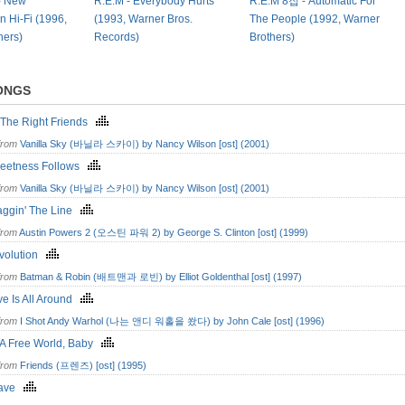
- New
R.E.M - Everybody Hurts
R.E.M 8집 - Automatic For
n Hi-Fi (1996,
(1993, Warner Bros.
The People (1992, Warner
hers)
Records)
Brothers)
ONGS
l The Right Friends
from
Vanilla Sky (바닐라 스카이) by Nancy Wilson [ost] (2001)
eetness Follows
from
Vanilla Sky (바닐라 스카이) by Nancy Wilson [ost] (2001)
aggin' The Line
from
Austin Powers 2 (오스틴 파워 2) by George S. Clinton [ost] (1999)
volution
from
Batman & Robin (배트맨과 로빈) by Elliot Goldenthal [ost] (1997)
ve Is All Around
from
I Shot Andy Warhol (나는 앤디 워홀을 쐈다) by John Cale [ost] (1996)
s A Free World, Baby
from
Friends (프렌즈) [ost] (1995)
eave