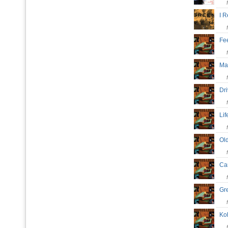
I 
Fe
Ma
Dr
Li
Ol
Ca
Gr
Ko