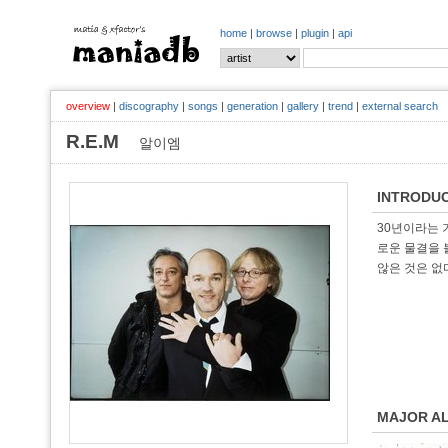
home
|
browse
|
plugin
|
api
overview
|
discography
|
songs
|
generation
|
gallery
|
trend
|
external search
R.E.M
알이엠
INTRODU
30년이라는 
로운 물결을 
않은 것은 없
MAJOR A