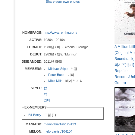
Share your own photos
HOMEPAGE:
http://www.remhq.com/
ACTIVE:
1980s - 2010s
A Million Lit
FORMED:
1980년 / 미국,Athens, Georgia
(Original Mo
DEBUT:
1983년 / 앨범 'Murmur'
Soundtrac
DISBANDED:
2011년 09월
피시즈) [ost] 
MEMBERS:
Michael Stipe
- 보컬
Republic
Peter Buck
- 기타
Records/Uni
Mike Mills
- 베이스 기타
Group)
STYLE:
팝
락
인디
EX-MEMBERS
Bill Berry
- 드럼 (1)
MANIADB:
maniadb/artist/129123
MELON:
melon/artist/104104