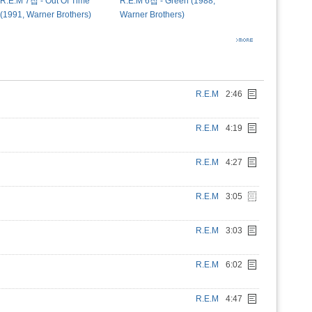
R.E.M 7집 - Out Of Time
R.E.M 6집 - Green (1988,
(1991, Warner Brothers)
Warner Brothers)
R.E.M
2:46
R.E.M
4:19
R.E.M
4:27
R.E.M
3:05
R.E.M
3:03
R.E.M
6:02
R.E.M
4:47