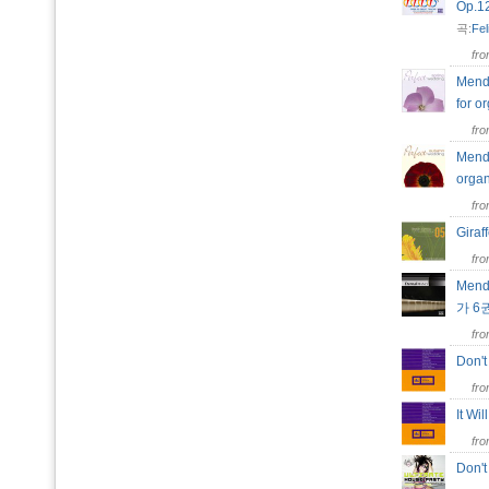
Op.1
곡:
Fe
fr
Mende
for 
fr
Mende
orga
fr
Gira
fr
Mend
가 6권
fr
Don'
fr
It Wi
fr
Don'