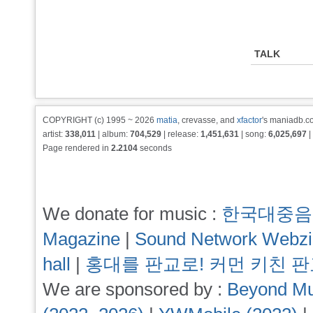
TALK
COPYRIGHT (c) 1995 ~ 2026
matia
, crevasse, and
xfactor
's maniadb.co
artist:
338,011
| album:
704,529
| release:
1,451,631
| song:
6,025,697
|
Page rendered in
2.2104
seconds
We donate for music :
한국대중음
Magazine
|
Sound Network Webz
hall
|
홍대를 판교로! 커먼 키친 
We are sponsored by :
Beyond Mu