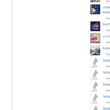
fr
Liede
major
fr
Don'
fr
Le So
fr
Endl
fr
Symph
fr
Symph
fr
Symph
fr
Symph
fr
Symph