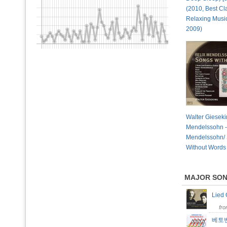
(2010, Best Cl
Relaxing Music
2009)
Walter Gieseki
Mendelssohn -
Mendelssohn/
Without Words
MAJOR SO
Lied
fr
베토벤