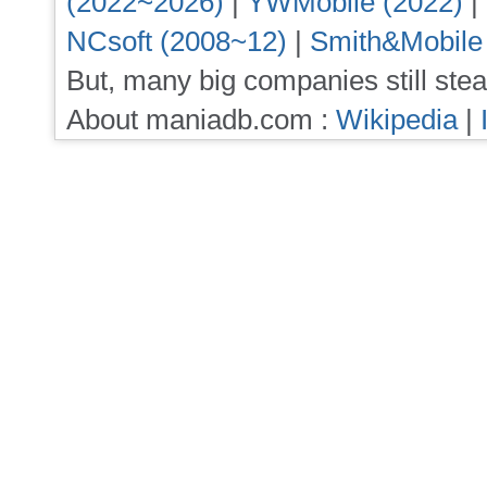
(2022~2026)
|
YWMobile (2022)
|
NCsoft (2008~12)
|
Smith&Mobile
But, many big companies still stea
About maniadb.com :
Wikipedia
|