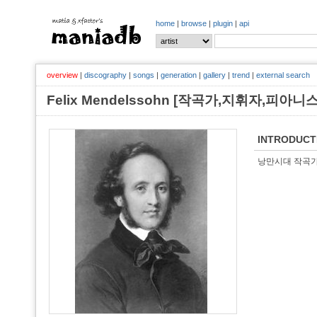
home
|
browse
|
plugin
|
api
overview
|
discography
|
songs
|
generation
|
gallery
|
trend
|
external search
Felix Mendelssohn [작곡가,지휘자,피아
INTRODUCT
낭만시대 작곡가