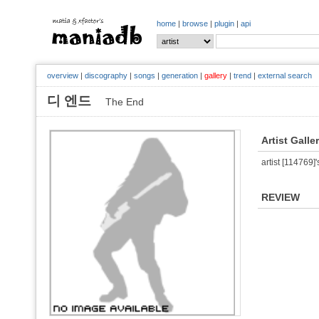
home
|
browse
|
plugin
|
api
overview
|
discography
|
songs
|
generation
|
gallery
|
trend
|
external search
디 엔드
The End
Artist Galle
artist [114769]'
REVIEW