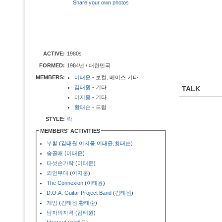
Share your own photos
ACTIVE:
1980s
FORMED:
1984년 / 대한민국
MEMBERS:
이태윤
- 보컬, 베이스 기타
김태원
- 기타
TALK
이지웅
- 기타
황태순
- 드럼
STYLE:
락
MEMBERS' ACTIVITIES
부활
(
김태원
,
이지웅
,
이태윤
,
황태순
)
송골매
(
이태윤
)
다섯손가락
(
이태윤
)
외인부대
(
이지웅
)
The Connexion
(
이태윤
)
D.O.A. Guitar Project Band
(
김태원
)
게임
(
김태원
,
황태순
)
남자의자격
(
김태원
)