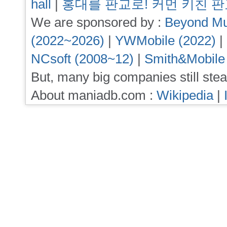
hall
|
홍대를 판교로! 커먼 키친 
We are sponsored by :
Beyond Mu
(2022~2026)
|
YWMobile (2022)
|
NCsoft (2008~12)
|
Smith&Mobile
But, many big companies still stea
About maniadb.com :
Wikipedia
|