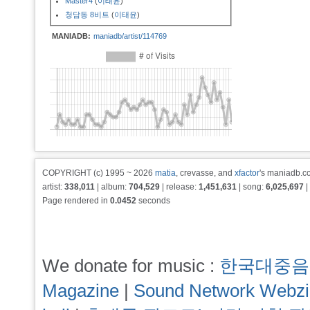
Master4
(
이태윤
)
청담동 8비트
(
이태윤
)
MANIADB:
maniadb/artist/114769
COPYRIGHT (c) 1995 ~ 2026
matia
, crevasse, and
xfactor
's maniadb.co
artist:
338,011
| album:
704,529
| release:
1,451,631
| song:
6,025,697
|
Page rendered in
0.0452
seconds
We donate for music :
한국대중음
Magazine
|
Sound Network Webz