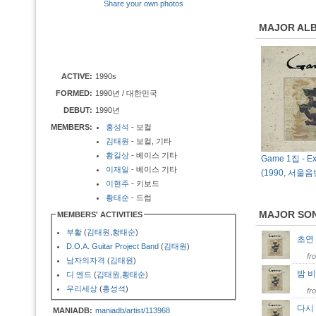
Share your own photos
MAJOR AL
ACTIVE:
1990s
FORMED:
1990년 / 대한민국
DEBUT:
1990년
MEMBERS:
홍성석
- 보컬
김태원
- 보컬, 기타
황길상
- 베이스 기타
Game 1집 - Ex
이재일
- 베이스 기타
(1990, 서울음
이현주
- 키보드
황태순
- 드럼
MAJOR SO
MEMBERS' ACTIVITIES
부활
(
김태원
,
황태순
)
초연 
D.O.A. Guitar Project Band
(
김태원
)
fr
남자의자격
(
김태원
)
밤 
디 엔드
(
김태원
,
황태순
)
우리세상
(
홍성석
)
fr
다시
MANIADB:
maniadb/artist/113968