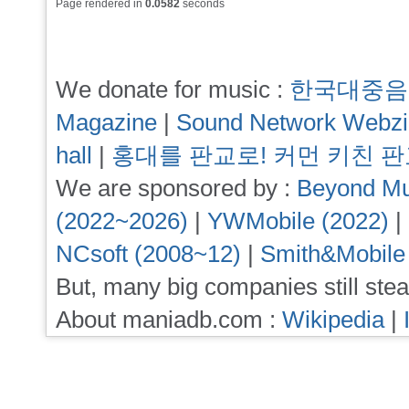
Page rendered in
0.0582
seconds
We donate for music :
한국대중음
Magazine
|
Sound Network Webz
hall
|
홍대를 판교로! 커먼 키친 
We are sponsored by :
Beyond Mu
(2022~2026)
|
YWMobile (2022)
|
NCsoft (2008~12)
|
Smith&Mobile
But, many big companies still stea
About maniadb.com :
Wikipedia
|