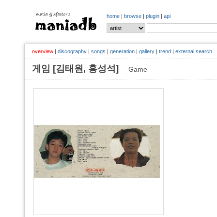
home
|
browse
|
plugin
|
api
overview
|
discography
|
songs
|
generation
|
gallery
|
trend
|
external search
게임 [김태원, 홍성석]
Game