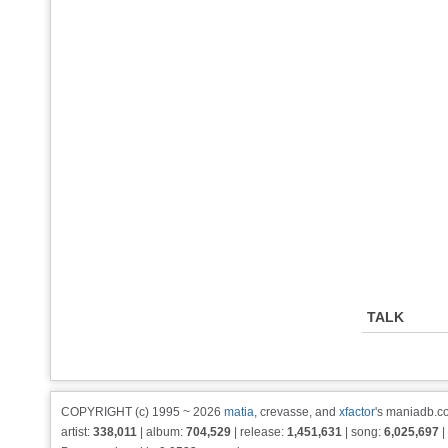
TALK
COPYRIGHT (c) 1995 ~ 2026
matia
, crevasse, and
xfactor
's maniadb.co
artist:
338,011
| album:
704,529
| release:
1,451,631
| song:
6,025,697
|