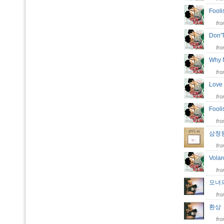
Fooli
fr
Don'T
fr
Why
fr
Love
fr
Fool
fr
삼청
fr
Volar
fr
모녀
fr
환
fr