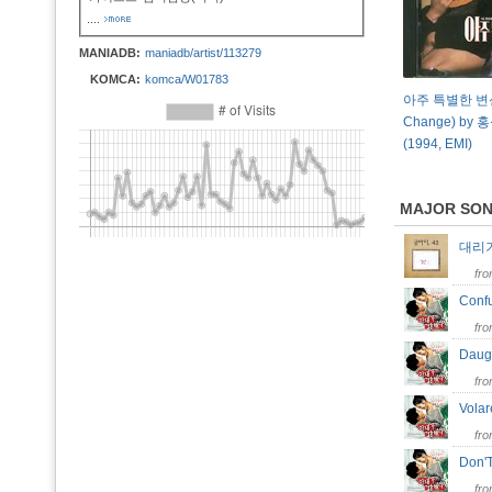
....
MANIADB:
maniadb/artist/113279
KOMCA:
komca/W01783
아주 특별한 변신
Change) by 홍
(1994, EMI)
MAJOR SO
대리
fr
Con
fr
Daug
fr
Volar
fr
Don'T
fr