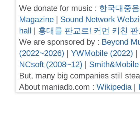
We donate for music :
한국대중음
Magazine
|
Sound Network Webz
hall
|
홍대를 판교로! 커먼 키친 
We are sponsored by :
Beyond Mu
(2022~2026)
|
YWMobile (2022)
|
NCsoft (2008~12)
|
Smith&Mobile
But, many big companies still stea
About maniadb.com :
Wikipedia
|