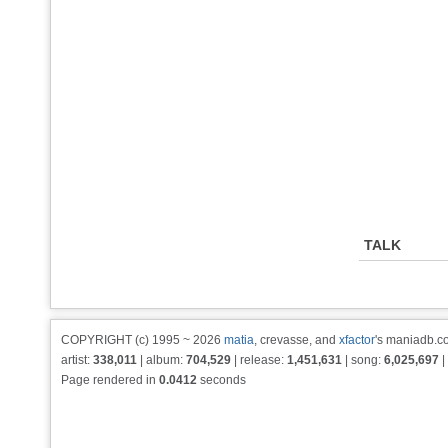
TALK
COPYRIGHT (c) 1995 ~ 2026
matia
, crevasse, and
xfactor
's maniadb.co
artist:
338,011
| album:
704,529
| release:
1,451,631
| song:
6,025,697
|
Page rendered in
0.0412
seconds