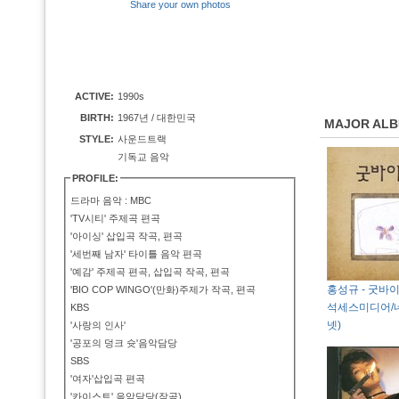
Share your own photos
ACTIVE:
1990s
BIRTH:
1967년 / 대한민국
MAJOR AL
STYLE:
사운드트랙
기독교 음악
PROFILE:
드라마 음악 : MBC
'TV시티' 주제곡 편곡
'아이싱' 삽입곡 작곡, 편곡
'세번째 남자' 타이틀 음악 편곡
'예감' 주제곡 편곡, 삽입곡 작곡, 편곡
홍성규 - 굿바이 4
'BIO COP WINGO'(만화)주제가 작곡, 편곡
석세스미디어/
KBS
넷)
'사랑의 인사'
'공포의 덩크 슛'음악담당
SBS
'여자'삽입곡 편곡
'카이스트' 음악담당(작곡)