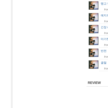
탱고 
fr
예지의
fr
긴장
fr
마가
fr
반
fr
굴
fr
REVIEW