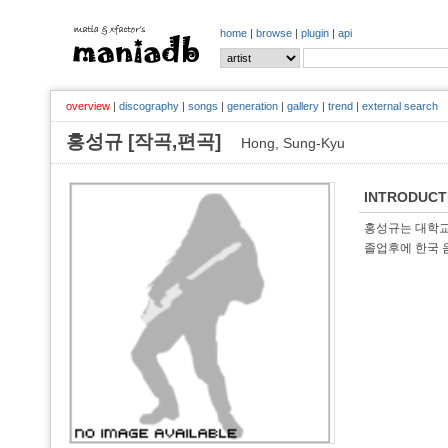
home
|
browse
|
plugin
|
api
overview
|
discography
|
songs
|
generation
|
gallery
|
trend
|
external search
홍성규 [작곡,편곡]
Hong, Sung-Kyu
INTRODUCT
홍성규는 대학교때
졸업후에 한국 