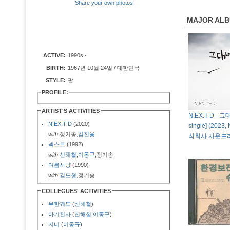
Share your own photos
MAJOR AL
ACTIVE:
1990s -
BIRTH:
1967년 10월 24일 / 대한민국
STYLE:
팝
PROFILE:
ARTIST'S ACTIVITIES
N.EX.T-D - 그대
N.EX.T-D
(2020)
single] (2023,
with
정기송,
김진웅
식회사 사운드
넥스트
(1992)
with
신해철
,
이동규
,정기송
여름사냥
(1990)
with
김도형
,정기송
COLLEGUES' ACTIVITIES
무한궤도
(
신해철
)
아기천사
(
신해철
,
이동규
)
지니
(
이동규
)