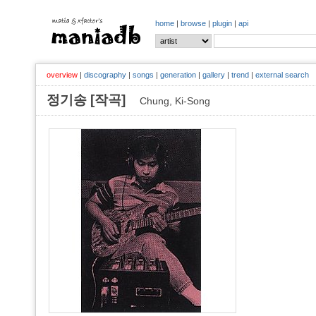
home
|
browse
|
plugin
|
api
overview
|
discography
|
songs
|
generation
|
gallery
|
trend
|
external search
정기송 [작곡]
Chung, Ki-Song