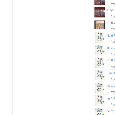
fr
City
fr
인형의
fr
잊을
fr
떠나
fr
여름
fr
그대
fr
달빛
fr
둘이
fr
아무