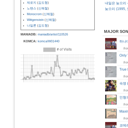
제로지
(
김도형
)
내일은 늦으리 -
노땐스
(
신해철
)
늦으리 (1995,
Monocrom
(
신해철
)
Wittgenstein
(
신해철
)
나일론
(
김도형
)
MAJOR SO
MANIADB:
maniadb/artist/110526
KOMCA:
komca/W01440
하나대
fr
Only
fr
True 
fr
숙명 (
fr
인형의 
fr
Maxi
fr
코메