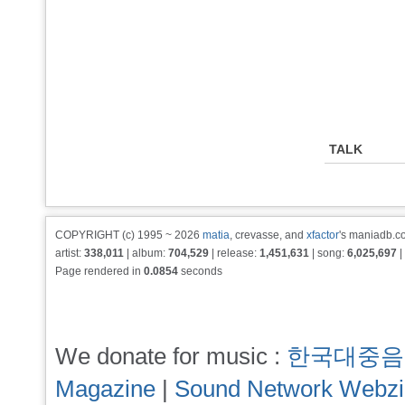
TALK
COPYRIGHT (c) 1995 ~ 2026
matia
, crevasse, and
xfactor
's maniadb.co
artist:
338,011
| album:
704,529
| release:
1,451,631
| song:
6,025,697
|
Page rendered in
0.0854
seconds
We donate for music :
한국대중음
Magazine
|
Sound Network Webz