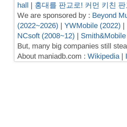
hall
|
홍대를 판교로! 커먼 키친 
We are sponsored by :
Beyond Mu
(2022~2026)
|
YWMobile (2022)
|
NCsoft (2008~12)
|
Smith&Mobile
But, many big companies still stea
About maniadb.com :
Wikipedia
|