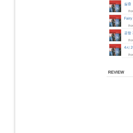
싫
fr
Fair
fr
공항
fr
4시 
fr
REVIEW