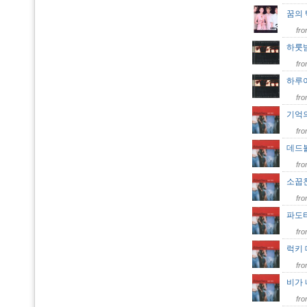
꿈의
fr
하룻
fr
하루
fr
기억
fr
데드
fr
소꿉
fr
파도
fr
럭키
fr
비가
fr