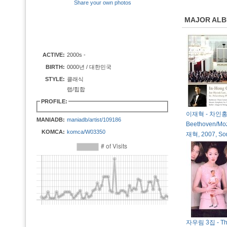
Share your own photos
MAJOR AL
ACTIVE:
2000s -
BIRTH:
0000년 / 대한민국
STYLE:
클래식
랩/힙합
PROFILE:
이재혁 - 차인홍 
MANIADB:
maniadb/artist/109186
Beethoven/Moz
KOMCA:
komca/W03350
재혁, 2007, So
자우림 3집 - T