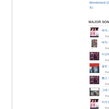
Wonderland 
트)
MAJOR SO
매직
fr
매직
fr
미안
fr
골든
fr
戀人 
fr
그래
fr
미쓰
fr