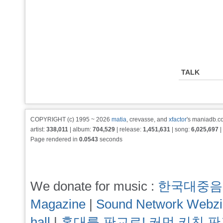
TALK
COPYRIGHT (c) 1995 ~ 2026
matia
, crevasse, and
xfactor
's maniadb.co
artist:
338,011
| album:
704,529
| release:
1,451,631
| song:
6,025,697
|
Page rendered in
0.0543
seconds
We donate for music :
한국대중음
Magazine
|
Sound Network Webz
hall
|
홍대를 판교로! 커먼 키친 