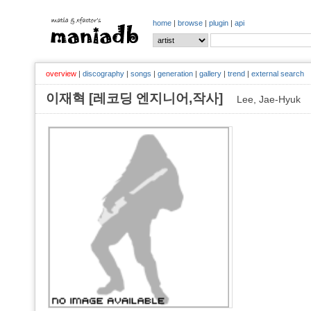
home
|
browse
|
plugin
|
api
overview
|
discography
|
songs
|
generation
|
gallery
|
trend
|
external search
이재혁 [레코딩 엔지니어,작사]
Lee, Jae-Hyuk