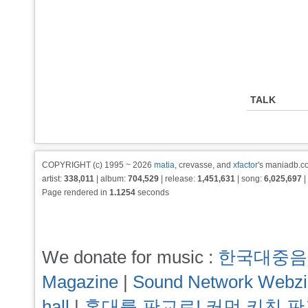
TALK
COPYRIGHT (c) 1995 ~ 2026
matia
, crevasse, and
xfactor
's maniadb.co
artist:
338,011
| album:
704,529
| release:
1,451,631
| song:
6,025,697
|
Page rendered in
1.1254
seconds
We donate for music :
한국대중음
Magazine
|
Sound Network Webz
hall
|
홍대를 판교로! 커먼 키친 