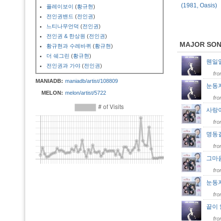
(1981, Oasis)
플레이보이
(
황규현
)
전인권밴드
(
전인권
)
느티나무언덕
(
전인권
)
전인권 & 한상원
(
전인권
)
MAJOR SO
황규현과 수레바퀴
(
황규현
)
더 쉐그린
(
황규현
)
웬일
전인권과 가야
(
전인권
)
fr
MANIADB:
maniadb/artist/108809
눈동
MELON:
melon/artist/5722
fr
사랑
fr
명동
fr
그마
fr
눈동
fr
끝이
fr