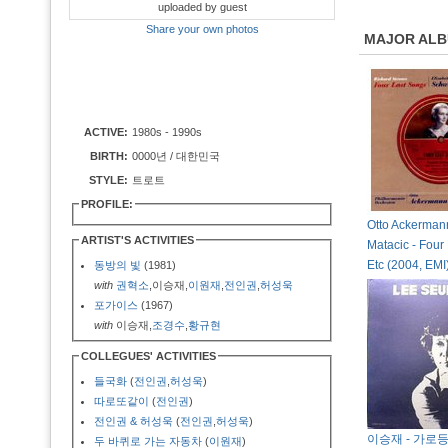
uploaded by guest
Share your own photos
MAJOR AL
ACTIVE:
1980s - 1990s
BIRTH:
0000년 / 대한민국
STYLE:
트로트
PROFILE:
Otto Ackerman
ARTIST'S ACTIVITIES
Matacic - Four
Etc (2004, EMI
동방의 빛
(1981)
with
권혁소
,이승재,
이원재
,
전인권
,
허성욱
포가이스
(1967)
with
이승재,
조경수
,
황규현
COLLEGUES' ACTIVITIES
들국화
(
전인권
,
허성욱
)
따로또같이
(
전인권
)
전인권 & 허성욱
(
전인권
,
허성욱
)
이승재 - 가로
두 바퀴로 가는 자동차
(
이원재
)