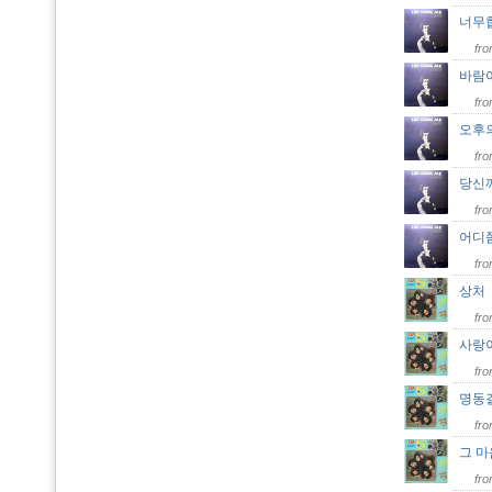
너무
fr
바람
fr
오후
fr
당신
fr
어디
fr
상
fr
사랑
fr
명동
fr
그 
fr