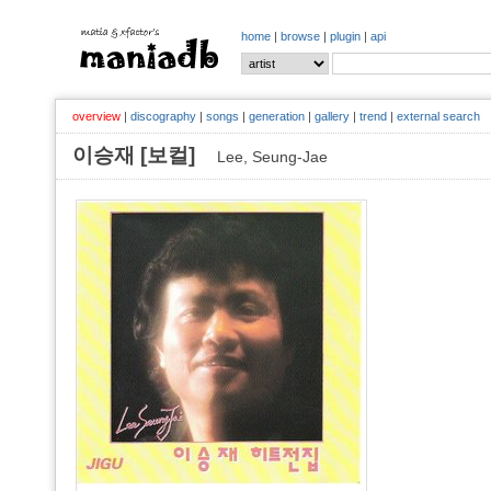
home
|
browse
|
plugin
|
api
overview
|
discography
|
songs
|
generation
|
gallery
|
trend
|
external search
이승재 [보컬]
Lee, Seung-Jae