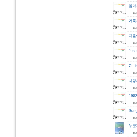
임
fr
거룩
fr
지음
fr
Jos
fr
Chri
fr
사랑
fr
19
fr
Son
fr
누군
fr