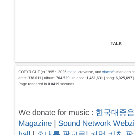
TALK
COPYRIGHT (c) 1995 ~ 2026
matia
, crevasse, and
xfactor
's maniadb.co
artist:
338,011
| album:
704,529
| release:
1,451,631
| song:
6,025,697
|
Page rendered in
0.0419
seconds
We donate for music :
한국대중음
Magazine
|
Sound Network Webz
hall
|
홍대를 판교로! 커먼 키친 