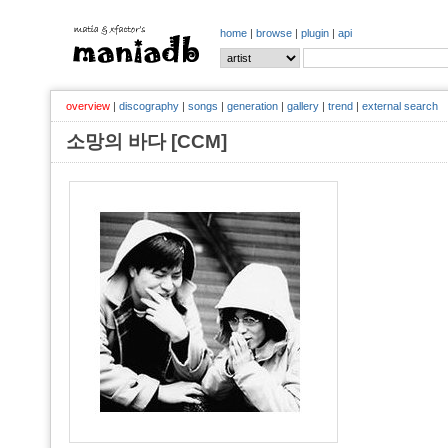
home
|
browse
|
plugin
|
api
overview
|
discography
|
songs
|
generation
|
gallery
|
trend
|
external search
소망의 바다 [CCM]