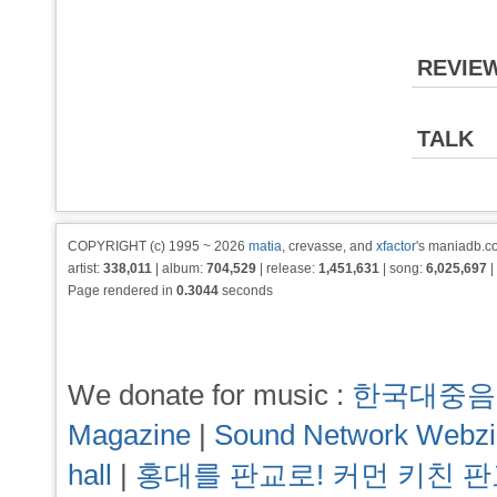
REVIE
TALK
COPYRIGHT (c) 1995 ~ 2026
matia
, crevasse, and
xfactor
's maniadb.co
artist:
338,011
| album:
704,529
| release:
1,451,631
| song:
6,025,697
|
Page rendered in
0.3044
seconds
We donate for music :
한국대중음
Magazine
|
Sound Network Webz
hall
|
홍대를 판교로! 커먼 키친 