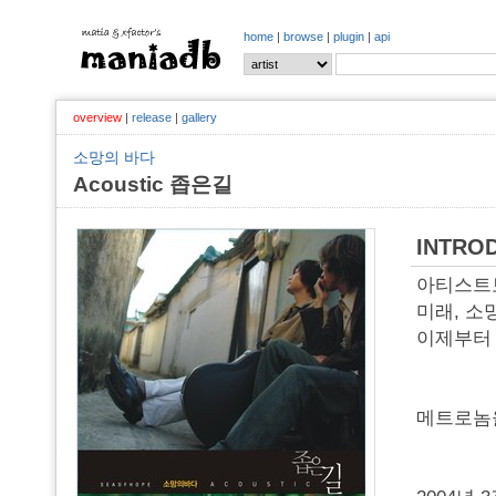
home
|
browse
|
plugin
|
api
overview
|
release
|
gallery
소망의 바다
Acoustic 좁은길
INTRO
아티스트보
미래, 소
이제부터
메트로놈을