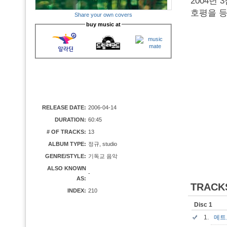
2004년 
호평을 등
Share your own covers
buy music at
RELEASE DATE:
2006-04-14
DURATION:
60:45
# OF TRACKS:
13
ALBUM TYPE:
정규, studio
GENRE/STYLE:
기독교 음악
ALSO KNOWN
-
AS:
TRACK
INDEX:
210
Disc 1
1.
메트