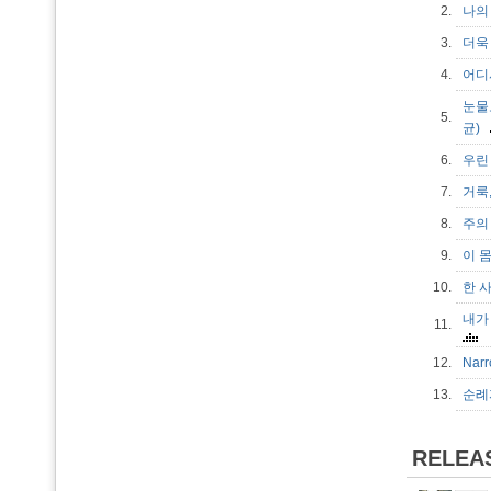
2.
나의 
3.
더욱 
4.
어디서
눈물로
5.
균)
6.
우린 
7.
거룩,
8.
주의
9.
이 몸
10.
한 사
내가 
11.
12.
Nar
13.
순례자
RELEA