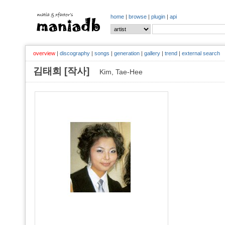
home
|
browse
|
plugin
|
api
overview
|
discography
|
songs
|
generation
|
gallery
|
trend
|
external search
김태희 [작사]
Kim, Tae-Hee