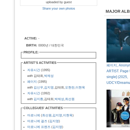
uploaded by guest
Share your own photos
MAJOR AL
ACTIVE:
-
BIRTH:
0000년 / 대한민국
PROFILE:
ARTIST'S ACTIVITIES
페이지, Anonymou
자유시간
(1995)
ARTIST. Page ! 
with
김태희,
박제성
single] (2025,
페이지
(1995)
UDCY/Dreamu
with
김신우
,
김지영
,김태희,
오현란
,
이현욱
자유시간
(1992)
with
김지환
,김태희,
박제성
,
최선원
COLLEGUES' ACTIVITIES
마로니에
(
최선원
,
김지영
,
이현욱
)
마로니에 걸즈
(
김지영
)
마로니에 프렌즈
(
김지영
)