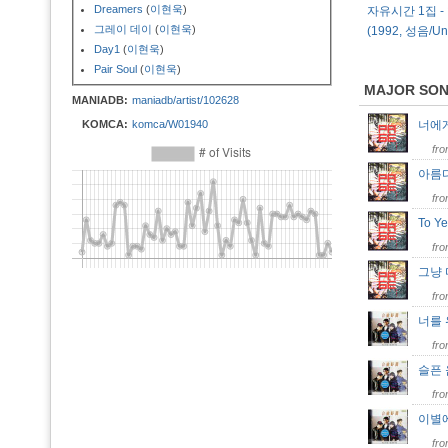
Dreamers
(
이현욱
)
자유시간 1집 -
그레이 데이
(
이현욱
)
(1992, 성음/Uni
Day1
(
이현욱
)
Pair Soul
(
이현욱
)
MAJOR SO
MANIADB:
maniadb/artist/102628
KOMCA:
komca/W01940
너에
fr
아름
fr
To Y
fr
그냥
fr
너를
fr
슬픈
fr
이별
fr