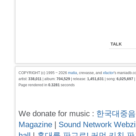
TALK
COPYRIGHT (c) 1995 ~ 2026
matia
, crevasse, and
xfactor
's maniadb.co
artist:
338,011
| album:
704,529
| release:
1,451,631
| song:
6,025,697
|
Page rendered in
0.3281
seconds
We donate for music :
한국대중음
Magazine
|
Sound Network Webz
hall
|
홍대를 판교로! 커먼 키친 