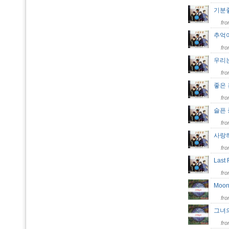
기분
fr
추억
fr
우리
fr
좋은
fr
슬픈
fr
사랑
fr
Last
fr
Moon
fr
그녀의
fr