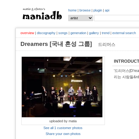
home
|
browse
|
plugin
|
api
overview
|
discography
|
songs
|
generation
|
gallery
|
trend
|
external search
Dreamers [국내 혼성 그룹]
드리머스
INTRODUCT
'드리머스[D'r
리는 사람들&rdq
uploaded by matia
See all 1 customer photos
Share your own photos