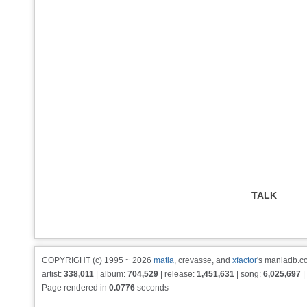
TALK
COPYRIGHT (c) 1995 ~ 2026
matia
, crevasse, and
xfactor
's maniadb.co
artist:
338,011
| album:
704,529
| release:
1,451,631
| song:
6,025,697
|
Page rendered in
0.0776
seconds