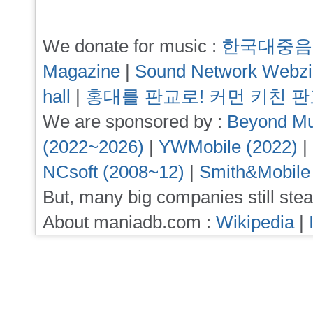
We donate for music :
한국대중음
Magazine
|
Sound Network Webz
hall
|
홍대를 판교로! 커먼 키친 
We are sponsored by :
Beyond Mu
(2022~2026)
|
YWMobile (2022)
|
NCsoft (2008~12)
|
Smith&Mobile
But, many big companies still stea
About maniadb.com :
Wikipedia
|