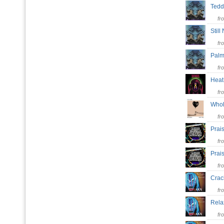
Ted
fr
Stil
fr
Pal
fr
Hea
fr
Whol
fr
Prai
fr
Prai
fr
Cra
fr
Rela
fr