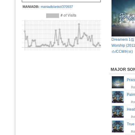
MANIADB:
maniadb/artist/370937
Dreamers 1집 
Worship (20
스/CCM허브)
MAJOR SO
Prai
fr
Pal
fr
Hea
fr
Tru
fr