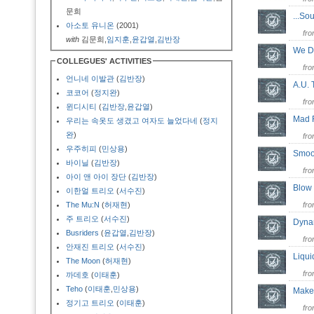
문희
...So
아소토 유니온
(2001)
fr
with
김문희,
임지훈
,
윤갑열
,
김반장
We D
COLLEGUES' ACTIVITIES
fr
언니네 이발관
(
김반장
)
A.U.
코코어
(
정지완
)
fr
윈디시티
(
김반장
,
윤갑열
)
Mad 
우리는 속옷도 생겼고 여자도 늘었다네
(
정지
완
)
fr
우주히피
(
민상용
)
Smoo
바이닐
(
김반장
)
fr
아이 앤 아이 장단
(
김반장
)
Blow
이한얼 트리오
(
서수진
)
The Mu:N
(
허재현
)
fr
주 트리오
(
서수진
)
Dyn
Busriders
(
윤갑열
,
김반장
)
fr
안재진 트리오
(
서수진
)
Liqu
The Moon
(
허재현
)
fr
까데호
(
이태훈
)
Teho
(
이태훈
,
민상용
)
Make 
정기고 트리오
(
이태훈
)
fr