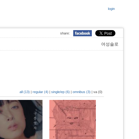
login
share:
여성솔로
all (13)
|
regular (4)
|
single/ep (6)
|
omnibus (3)
|
va (0)