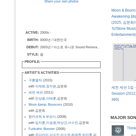
Share your own photos
Moon & Bounce
Awakening [digi
(2025, 김문희
직/Stone Musi
ACTIVE:
2000s -
Entertainment)
BIRTH:
0000년 / 대한민국
DEBUT:
2003년 / 아소토 유니온 Sound Renovates A Structure
STYLE:
팝
PROFILE:
ARTIST'S ACTIVITIES
구릉열차
(2015)
with
이제희
,
정지완
,김문희
세컨 세션 1집 - 
세컨 세션
(2011)
Session (2012
with
민상용
,
이태훈
,김문희
360)
Moon &amp; Bouncers
(2010)
with
김문희
펑카프릭 & 부숫다
(2008)
MAJOR SO
with
임지훈
,
이승영
,
박상근
,
서수진
,김문희
Thin
Funkafric Booster
(2006)
with
우다카이
,
서수진
,
이소정
,
허재현
,
임지훈
,김
fr