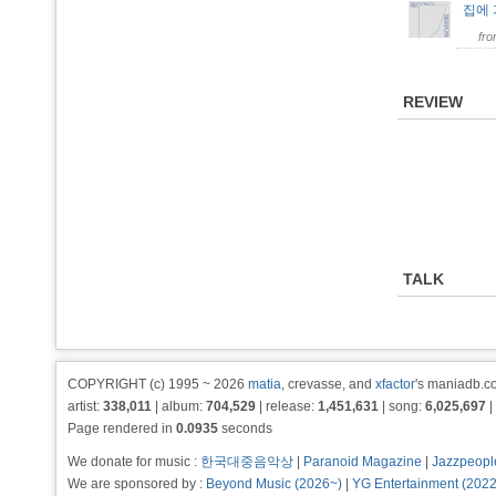
집에
fr
REVIEW
TALK
COPYRIGHT (c) 1995 ~ 2026
matia
, crevasse, and
xfactor
's maniadb.co
artist:
338,011
| album:
704,529
| release:
1,451,631
| song:
6,025,697
|
Page rendered in
0.0935
seconds
We donate for music :
한국대중음악상
|
Paranoid Magazine
|
Jazzpeopl
We are sponsored by :
Beyond Music (2026~)
|
YG Entertainment (202