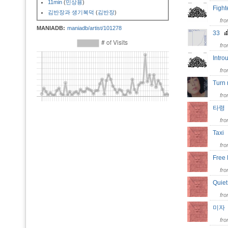
11min
(
민상용
)
Figh
김반장과 생기복덕
(
김반장
)
fr
MANIADB:
maniadb/artist/101278
33
fr
Intr
fr
Turn
fr
타
fr
Tax
fr
Free
fr
Quie
fr
미
fr