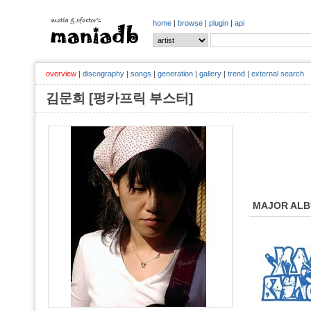
home
|
browse
|
plugin
|
api
overview
|
discography
|
songs
|
generation
|
gallery
|
trend
|
external search
김문희 [펑카프릭 부스터]
MAJOR AL