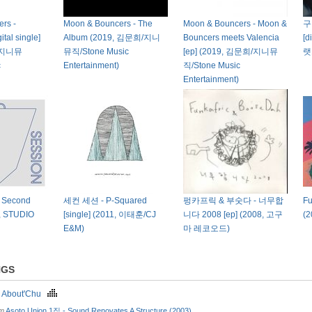
rs -
Moon & Bouncers - The
Moon & Bouncers - Moon &
구
tal single]
Album (2019, 김문희/지니
Bouncers meets Valencia
[d
/지니뮤
뮤직/Stone Music
[ep] (2019, 김문희/지니뮤
랫
c
Entertainment)
직/Stone Music
Entertainment)
Second
세컨 세션 - P-Squared
펑카프릭 & 부숫다 - 너무합
Fu
, STUDIO
[single] (2011, 이태훈/CJ
니다 2008 [ep] (2008, 고구
(
E&M)
마 레코오드)
NGS
k About'Chu
om
Asoto Union 1집 - Sound Renovates A Structure (2003)