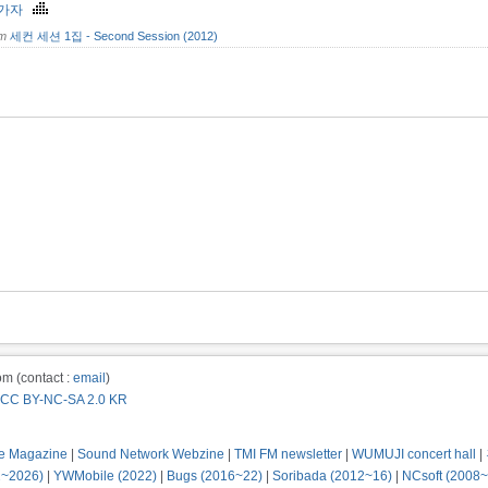
 가자
om
세컨 세션 1집 - Second Session (2012)
m (contact :
email
)
CC BY-NC-SA 2.0 KR
e Magazine
|
Sound Network Webzine
|
TMI FM newsletter
|
WUMUJI concert hall
|
2~2026)
|
YWMobile (2022)
|
Bugs (2016~22)
|
Soribada (2012~16)
|
NCsoft (2008~