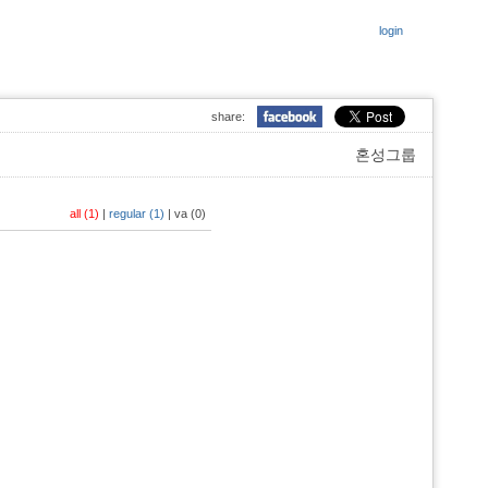
login
share:
혼성그룹
all (1)
|
regular (1)
|
va (0)