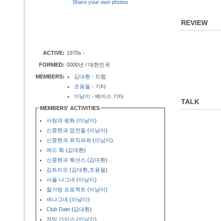
Share your own photos
REVIEW
ACTIVE:
1970s -
FORMED:
0000년 / 대한민국
MEMBERS:
김대환
- 드럼
조용필
- 기타
이남이
- 베이스 기타
TALK
MEMBERS' ACTIVITIES
사랑과 평화
(
이남이
)
신중현과 엽전들
(
이남이
)
신중현과 뮤직파워
(
이남이
)
에드 훠
(
김대환
)
신중현과 퀘션스
(
김대환
)
김트리오
(
김대환
,
조용필
)
서울 나그네
(
이남이
)
철가방 프로젝트
(
이남이
)
세나그네
(
이남이
)
Club Date
(
김대환
)
챠밍 가이스
(
이남이
)