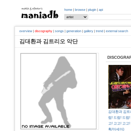
home
|
browse
|
plugin
|
api
overview
|
discography
|
songs
|
generation
|
gallery
|
trend
|
external search
김대환과 김트리오 악단
DISCOGRA
김대환과 김트리
럼! 드럼! 드럼
고! 고고! 고고! 
획/아세아)