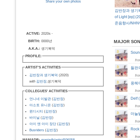
Share your own photos
김반장과 생기복덕
of Light [ep]
준음향사/NHN
ACTIVE:
2020s -
BIRTH:
0000년
MAJOR SO
A.K.A.:
생기복덕
Soun
PROFILE:
fr
ARTIST'S ACTIVITIES
들판
김반장과 생기복덕
(2020)
fr
with
김반장
,생기복덕
옹헤
fr
COLLEGUES' ACTIVITIES
Delf 
언니네 이발관
(
김반장
)
아소토 유니온
(
김반장
)
fr
윈디시티
(
김반장
)
마늘밭
바이닐
(
김반장
)
fr
아이 앤 아이 장단
(
김반장
)
Rock
Busriders
(
김반장
)
fr
MANIADB:
maniadb/artist/506058