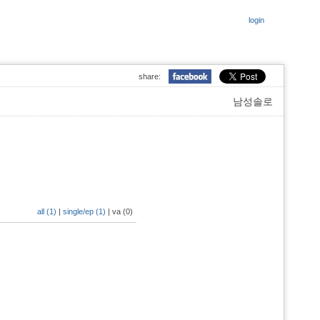
login
share:
남성솔로
all (1)
|
single/ep (1)
|
va (0)