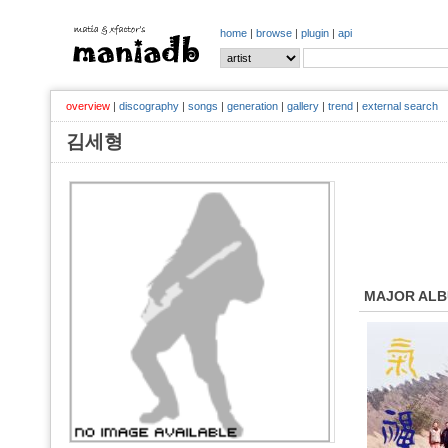
home
|
browse
|
plugin
|
api
overview
|
discography
|
songs
|
generation
|
gallery
|
trend
|
external search
김세형
MAJOR AL