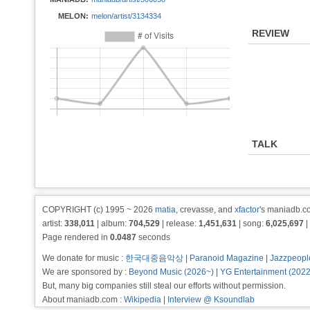
MELON:
melon/artist/3134334
REVIEW
TALK
COPYRIGHT (c) 1995 ~ 2026
matia
, crevasse, and
xfactor
's maniadb.co
artist:
338,011
| album:
704,529
| release:
1,451,631
| song:
6,025,697
|
Page rendered in
0.0487
seconds
We donate for music :
한국대중음악상
|
Paranoid Magazine
|
Jazzpeopl
We are sponsored by :
Beyond Music (2026~)
|
YG Entertainment (202
But, many big companies still steal our efforts without permission.
About maniadb.com :
Wikipedia
|
Interview @ Ksoundlab