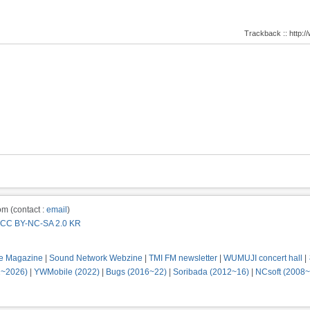
Trackback :: http
m (contact :
email
)
CC BY-NC-SA 2.0 KR
e Magazine
|
Sound Network Webzine
|
TMI FM newsletter
|
WUMUJI concert hall
|
2~2026)
|
YWMobile (2022)
|
Bugs (2016~22)
|
Soribada (2012~16)
|
NCsoft (2008~